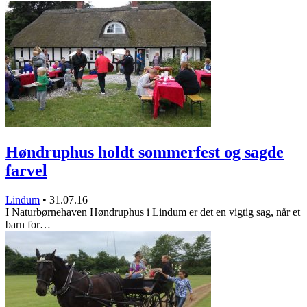
Høndruphus holdt sommerfest og sagde
farvel
Lindum
•
31.07.16
I Naturbørnehaven Høndruphus i Lindum er det en vigtig sag, når et
barn for…