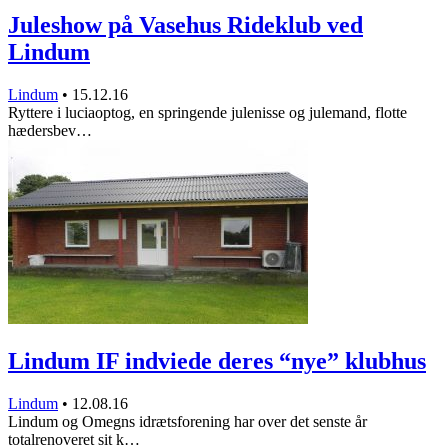
Juleshow på Vasehus Rideklub ved
Lindum
Lindum
•
15.12.16
Ryttere i luciaoptog, en springende julenisse og julemand, flotte
hædersbev…
Lindum IF indviede deres “nye” klubhus
Lindum
•
12.08.16
Lindum og Omegns idrætsforening har over det senste år
totalrenoveret sit k…