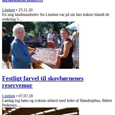
Lindum
•
25.11.20
En ung landmandselev fra Lindum var på sin fars traktor blandt de
omkring 5…
Festligt farvel til skovbørnenes
reservemor
Lindum
•
07.07.18
Lørdag tog børn og voksne afsked med leder af Høndruphus, Bitten
Pedersen.…