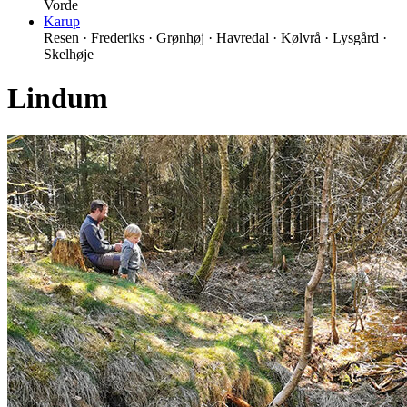
Vorde
Karup
Resen · Frederiks · Grønhøj · Havredal · Kølvrå · Lysgård ·
Skelhøje
Lindum