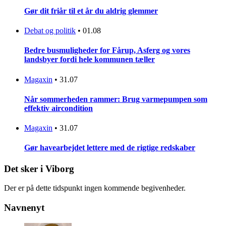
Gør dit friår til et år du aldrig glemmer
Debat og politik
•
01.08
Bedre busmuligheder for Fårup, Asferg og vores
landsbyer fordi hele kommunen tæller
Magaxin
•
31.07
Når sommerheden rammer: Brug varmepumpen som
effektiv aircondition
Magaxin
•
31.07
Gør havearbejdet lettere med de rigtige redskaber
Det sker i Viborg
Der er på dette tidspunkt ingen kommende begivenheder.
Navnenyt