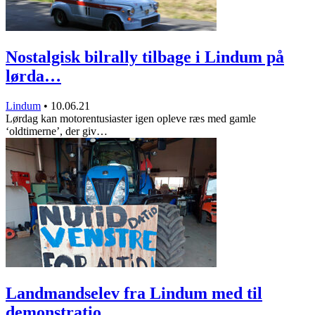
Nostalgisk bilrally tilbage i Lindum på
lørda…
Lindum
•
10.06.21
Lørdag kan motorentusiaster igen opleve ræs med gamle
‘oldtimerne’, der giv…
Landmandselev fra Lindum med til
demonstratio…