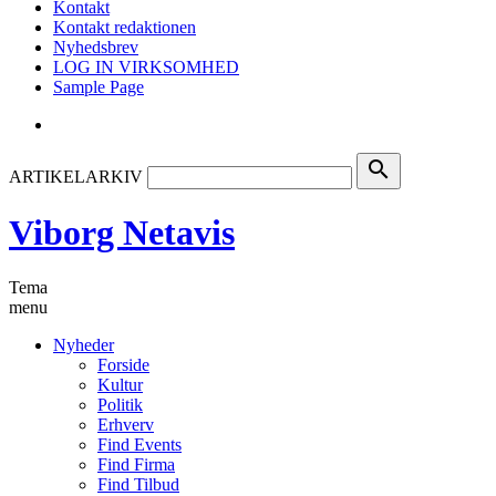
Kontakt
Kontakt redaktionen
Nyhedsbrev
LOG IN VIRKSOMHED
Sample Page
search
ARTIKELARKIV
Viborg Netavis
Tema
menu
Nyheder
Forside
Kultur
Politik
Erhverv
Find Events
Find Firma
Find Tilbud