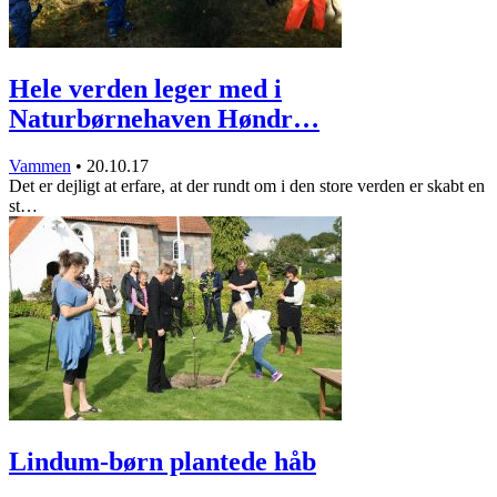
Hele verden leger med i
Naturbørnehaven Høndr…
Vammen
•
20.10.17
Det er dejligt at erfare, at der rundt om i den store verden er skabt en
st…
Lindum-børn plantede håb