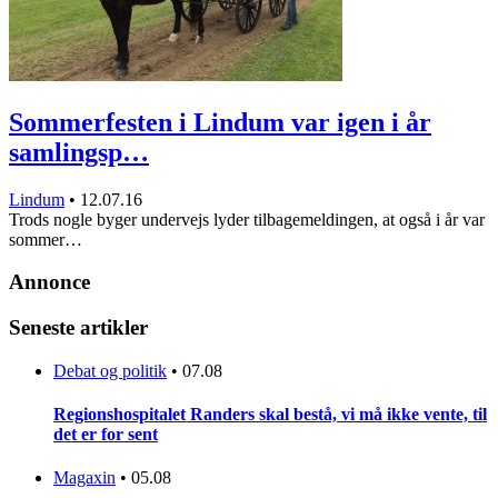
Sommerfesten i Lindum var igen i år
samlingsp…
Lindum
•
12.07.16
Trods nogle byger undervejs lyder tilbagemeldingen, at også i år var
sommer…
Annonce
Seneste artikler
Debat og politik
•
07.08
Regionshospitalet Randers skal bestå, vi må ikke vente, til
det er for sent
Magaxin
•
05.08