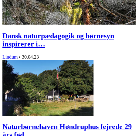
Dansk naturpædagogik og børnesyn
inspirerer i…
Lindum
•
30.04.23
Naturbørnehaven Høndruphus fejrede 29
års fød…