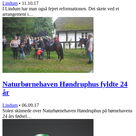
Lindum
•
11.10.17
I Lindum har man også fejret reformationen. Det skete ved et
arrangement i…
Naturbørnehaven Høndruphus fyldte 24
år
Lindum
•
06.09.17
Solen skinnede over Naturbørnehaven Høndruphus på børnehavens
24 års fødsel…