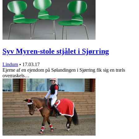
Syv Myren-stole stjålet i Sjørring
Lindum
•
17.03.17
Ejerne af en ejendom på Sølandingen i Sjørring fik sig en træls
overraskels…