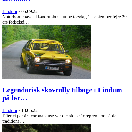
Lindum
•
05.09.22
Naturbørnehaven Høndruphus kunne torsdag 1. september fejre 29
års fødselsd…
Legendarisk skovrally tilbage i Lindum
på lør…
Lindum
•
18.05.22
Efter et par års coronapause var der sidste år repremiere på det
traditions…