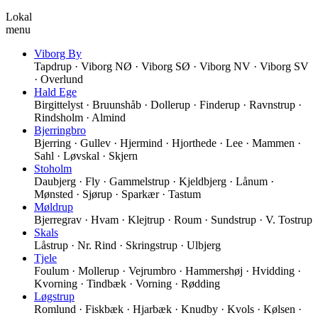
Lokal
menu
Viborg By
Tapdrup · Viborg NØ · Viborg SØ · Viborg NV · Viborg SV
· Overlund
Hald Ege
Birgittelyst · Bruunshåb · Dollerup · Finderup · Ravnstrup ·
Rindsholm · Almind
Bjerringbro
Bjerring · Gullev · Hjermind · Hjorthede · Lee · Mammen ·
Sahl · Løvskal · Skjern
Stoholm
Daubjerg · Fly · Gammelstrup · Kjeldbjerg · Lånum ·
Mønsted · Sjørup · Sparkær · Tastum
Møldrup
Bjerregrav · Hvam · Klejtrup · Roum · Sundstrup · V. Tostrup
Skals
Låstrup · Nr. Rind · Skringstrup · Ulbjerg
Tjele
Foulum · Mollerup · Vejrumbro · Hammershøj · Hvidding ·
Kvorning · Tindbæk · Vorning · Rødding
Løgstrup
Romlund · Fiskbæk · Hjarbæk · Knudby · Kvols · Kølsen ·