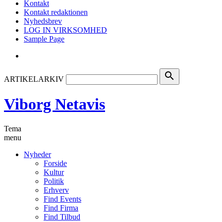
Kontakt
Kontakt redaktionen
Nyhedsbrev
LOG IN VIRKSOMHED
Sample Page
search
ARTIKELARKIV
Viborg Netavis
Tema
menu
Nyheder
Forside
Kultur
Politik
Erhverv
Find Events
Find Firma
Find Tilbud