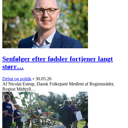
Senfølger efter fødsler fortjener langt
størr…
Debat og politik
•
30.05.26
Af Nicolai Estrup, Dansk Folkeparti Medlem af Regionsrådet,
Region Midtjyll…