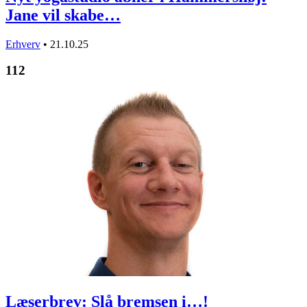
Jane vil skabe…
Erhverv
•
21.10.25
112
Læserbrev: Slå bremsen i…!