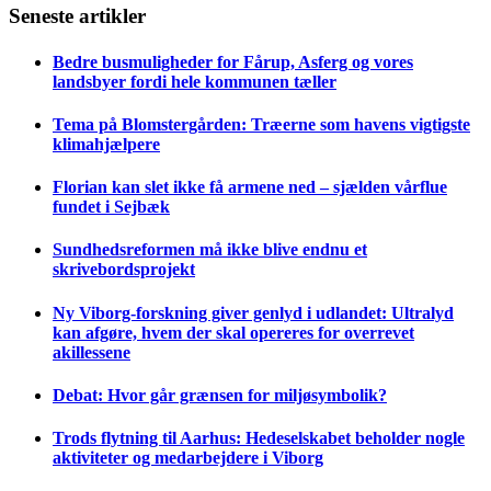
Seneste artikler
Bedre busmuligheder for Fårup, Asferg og vores
landsbyer fordi hele kommunen tæller
Tema på Blomstergården: Træerne som havens vigtigste
klimahjælpere
Florian kan slet ikke få armene ned – sjælden vårflue
fundet i Sejbæk
Sundhedsreformen må ikke blive endnu et
skrivebordsprojekt
Ny Viborg-forskning giver genlyd i udlandet: Ultralyd
kan afgøre, hvem der skal opereres for overrevet
akillessene
Debat: Hvor går grænsen for miljøsymbolik?
Trods flytning til Aarhus: Hedeselskabet beholder nogle
aktiviteter og medarbejdere i Viborg