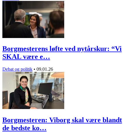
Borgmesterens løfte ved nytårskur: “Vi
SKAL være e…
Debat og politik
•
09.01.26
Borgmesteren: Viborg skal være blandt
de bedste ko…