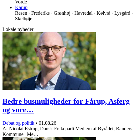
Vorde
Karup
Resen · Frederiks · Grønhøj · Havredal · Kølvrå · Lysgård ·
Skelhøje
Lokale nyheder
Bedre busmuligheder for Fårup, Asferg
og vore…
Debat og politik
•
01.08.26
Af Nicolai Estrup, Dansk Folkeparti Medlem af Byrådet, Randers
Kommune | Me…