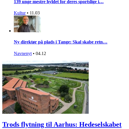
139 unge mestre hyldet for deres sportslige i…
Kultur
•
11.03
Ny direktør på plads i Tange: Skal skabe retn…
Navnenyt
•
04.12
Trods flytning til Aarhus: Hedeselskabet