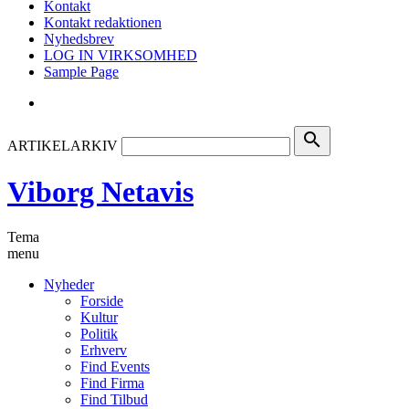
Kontakt
Kontakt redaktionen
Nyhedsbrev
LOG IN VIRKSOMHED
Sample Page
search
ARTIKELARKIV
Viborg Netavis
Tema
menu
Nyheder
Forside
Kultur
Politik
Erhverv
Find Events
Find Firma
Find Tilbud