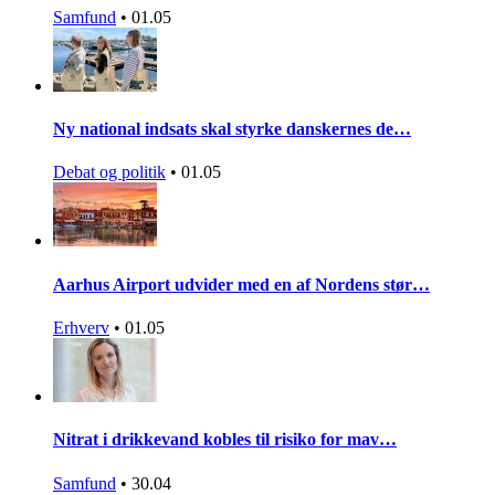
Samfund
•
01.05
Ny national indsats skal styrke danskernes de…
Debat og politik
•
01.05
Aarhus Airport udvider med en af Nordens stør…
Erhverv
•
01.05
Nitrat i drikkevand kobles til risiko for mav…
Samfund
•
30.04