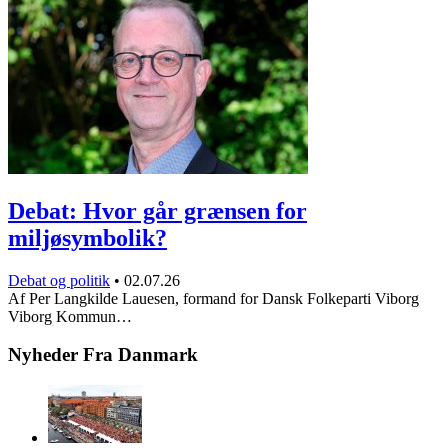
Debat: Hvor går grænsen for
miljøsymbolik?
Debat og politik
•
02.07.26
Af Per Langkilde Lauesen, formand for Dansk Folkeparti Viborg
Viborg Kommun…
Nyheder Fra Danmark