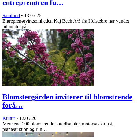
entreprenøren fu…
Samfund
•
13.05.26
Entreprenørvirksomheden Kaj Bech A/S fra Holstebro har vundet
udbuddet på a…
Blomstergården inviterer til blomstrende
forå…
Kultur
•
12.05.26
Mere end 200 blomstrende paradisæbler, motorsavskunst,
planteauktion og run…