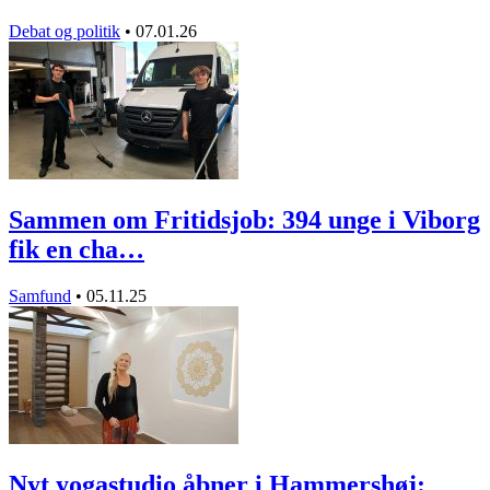
Debat og politik
•
07.01.26
Sammen om Fritidsjob: 394 unge i Viborg
fik en cha…
Samfund
•
05.11.25
Nyt yogastudio åbner i Hammershøj: