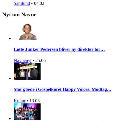
Samfund
•
04.02
Nyt om Navne
Lotte Junker Pedersen bliver ny direktør for…
Navnenyt
•
25.06
Stor glæde i Gospelkoret Happy Voices: Modtag…
Kultur
•
13.03