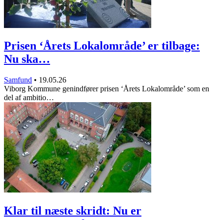
Prisen ‘Årets Lokalområde’ er tilbage:
Nu ska…
Samfund
•
19.05.26
Viborg Kommune genindfører prisen ‘Årets Lokalområde’ som en
del af ambitio…
Klar til næste skridt: Nu er