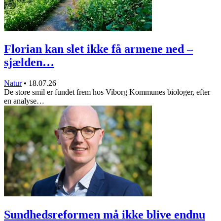
Florian kan slet ikke få armene ned –
sjælden…
Natur
•
18.07.26
De store smil er fundet frem hos Viborg Kommunes biologer, efter
en analyse…
Sundhedsreformen må ikke blive endnu