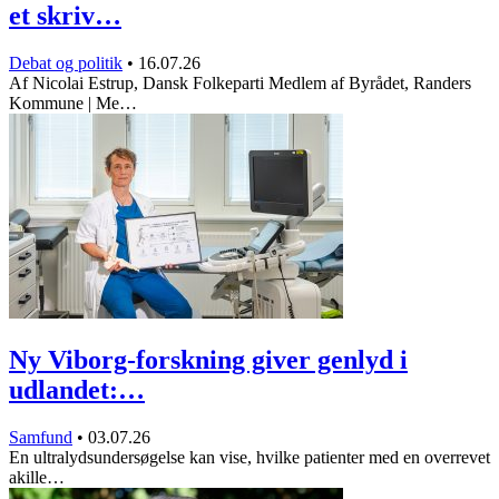
et skriv…
Debat og politik
•
16.07.26
Af Nicolai Estrup, Dansk Folkeparti Medlem af Byrådet, Randers
Kommune | Me…
Ny Viborg-forskning giver genlyd i
udlandet:…
Samfund
•
03.07.26
En ultralydsundersøgelse kan vise, hvilke patienter med en overrevet
akille…