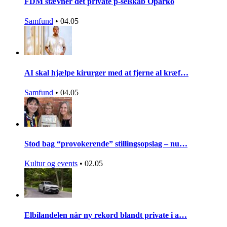
FDM stævner det private p-selskab Oparko
Samfund
•
04.05
AI skal hjælpe kirurger med at fjerne al kræf…
Samfund
•
04.05
Stod bag “provokerende” stillingsopslag – nu…
Kultur og events
•
02.05
Elbilandelen når ny rekord blandt private i a…