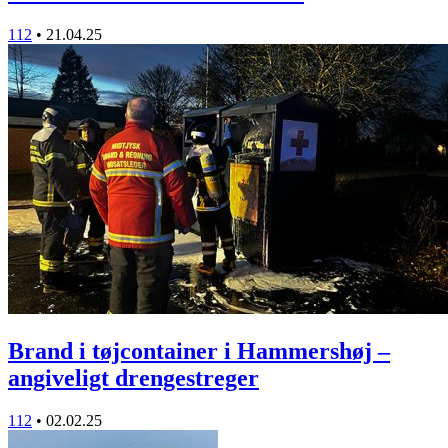
112
•
21.04.25
Brand i tøjcontainer i Hammershøj –
angiveligt drengestreger
112
•
02.02.25