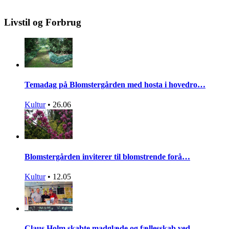
Livstil og Forbrug
Temadag på Blomstergården med hosta i hovedro…
Kultur
•
26.06
Blomstergården inviterer til blomstrende forå…
Kultur
•
12.05
Claus Holm skabte madglæde og fællesskab ved…