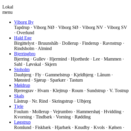
Lokal
menu
Viborg By
Tapdrup · Viborg NØ · Viborg SØ · Viborg NV · Viborg SV
· Overlund
Hald Ege
Birgittelyst · Bruunshåb · Dollerup · Finderup · Ravnstrup ·
Rindsholm · Almind
Bjerringbro
Bjerring · Gullev · Hjermind · Hjorthede · Lee · Mammen ·
Sahl · Løvskal · Skjern
Stoholm
Daubjerg · Fly · Gammelstrup · Kjeldbjerg · Lånum ·
Mønsted · Sjørup · Sparkær · Tastum
Møldrup
Bjerregrav · Hvam · Klejtrup · Roum · Sundstrup · V. Tostrup
Skals
Låstrup · Nr. Rind · Skringstrup · Ulbjerg
Tjele
Foulum · Mollerup · Vejrumbro · Hammershøj · Hvidding ·
Kvorning · Tindbæk · Vorning · Rødding
Løgstrup
Romlund · Fiskbæk · Hjarbæk · Knudby · Kvols · Kølsen ·