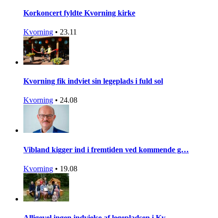
Korkoncert fyldte Kvorning kirke
Kvorning
•
23.11
Kvorning fik indviet sin legeplads i fuld sol
Kvorning
•
24.08
Vibland kigger ind i fremtiden ved kommende g…
Kvorning
•
19.08
Alligevel ingen indvielse af legepladsen i Kv…