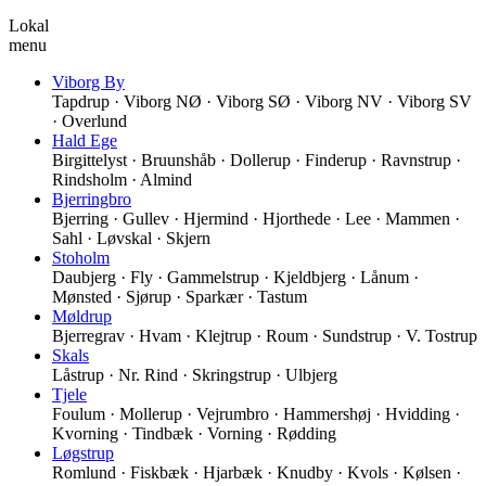
Lokal
menu
Viborg By
Tapdrup · Viborg NØ · Viborg SØ · Viborg NV · Viborg SV
· Overlund
Hald Ege
Birgittelyst · Bruunshåb · Dollerup · Finderup · Ravnstrup ·
Rindsholm · Almind
Bjerringbro
Bjerring · Gullev · Hjermind · Hjorthede · Lee · Mammen ·
Sahl · Løvskal · Skjern
Stoholm
Daubjerg · Fly · Gammelstrup · Kjeldbjerg · Lånum ·
Mønsted · Sjørup · Sparkær · Tastum
Møldrup
Bjerregrav · Hvam · Klejtrup · Roum · Sundstrup · V. Tostrup
Skals
Låstrup · Nr. Rind · Skringstrup · Ulbjerg
Tjele
Foulum · Mollerup · Vejrumbro · Hammershøj · Hvidding ·
Kvorning · Tindbæk · Vorning · Rødding
Løgstrup
Romlund · Fiskbæk · Hjarbæk · Knudby · Kvols · Kølsen ·