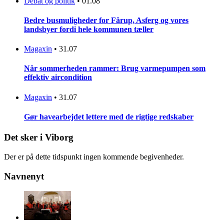
Debat og politik
•
01.08
Bedre busmuligheder for Fårup, Asferg og vores
landsbyer fordi hele kommunen tæller
Magaxin
•
31.07
Når sommerheden rammer: Brug varmepumpen som
effektiv aircondition
Magaxin
•
31.07
Gør havearbejdet lettere med de rigtige redskaber
Det sker i Viborg
Der er på dette tidspunkt ingen kommende begivenheder.
Navnenyt