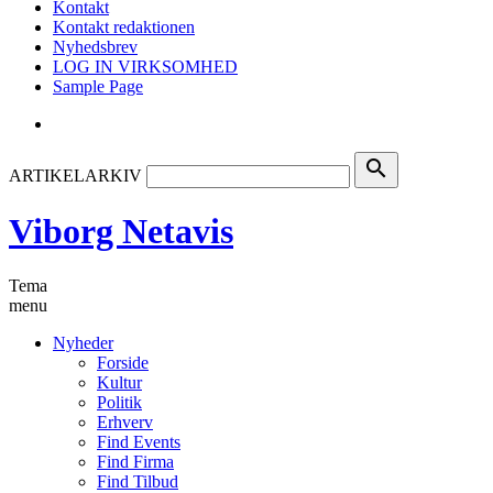
Kontakt
Kontakt redaktionen
Nyhedsbrev
LOG IN VIRKSOMHED
Sample Page
search
ARTIKELARKIV
Viborg Netavis
Tema
menu
Nyheder
Forside
Kultur
Politik
Erhverv
Find Events
Find Firma
Find Tilbud