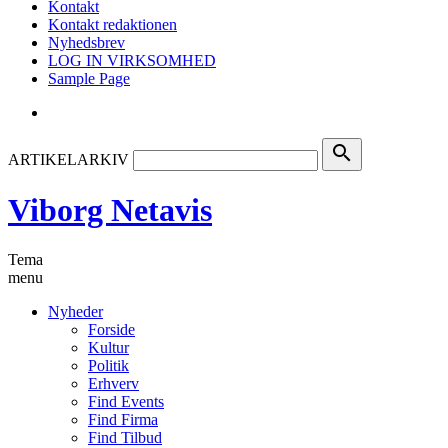
Kontakt
Kontakt redaktionen
Nyhedsbrev
LOG IN VIRKSOMHED
Sample Page
search
ARTIKELARKIV
Viborg Netavis
Tema
menu
Nyheder
Forside
Kultur
Politik
Erhverv
Find Events
Find Firma
Find Tilbud