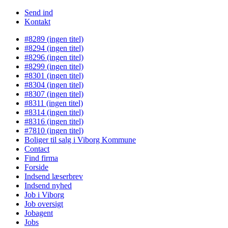
Send ind
Kontakt
#8289 (ingen titel)
#8294 (ingen titel)
#8296 (ingen titel)
#8299 (ingen titel)
#8301 (ingen titel)
#8304 (ingen titel)
#8307 (ingen titel)
#8311 (ingen titel)
#8314 (ingen titel)
#8316 (ingen titel)
#7810 (ingen titel)
Boliger til salg i Viborg Kommune
Contact
Find firma
Forside
Indsend læserbrev
Indsend nyhed
Job i Viborg
Job oversigt
Jobagent
Jobs