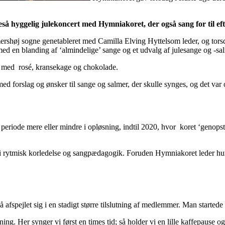
igeså hyggelig julekoncert med Hymniakoret, der også sang for til ef
øj sogne genetableret med Camilla Elving Hyttelsom leder, og torsdag
med en blanding af ‘almindelige’ sange og et udvalg af julesange og -sal
g med
rosé, kransekage og chokolade.
d forslag og ønsker til sange og salmer, der skulle synges, og det var
 periode mere eller mindre i opløsning, indtil 2020, hvor
koret ‘genops
i rytmisk korledelse og sangpædagogik. Foruden Hymniakoret leder hun 
så afspejlet sig i en stadigt større tilslutning af medlemmer. Man star
ng. Her synger vi først en times tid; så holder vi en lille kaffepause og