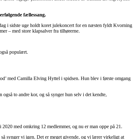
terfølgende fællessang.
 i sidste uge holdt koret julekoncert for en næsten fyldt Kvorning
mer – med store klapsalver fra tilhørerne.
 også populært.
tod’ med Camilla Elving Hyttel i spidsen. Hun blev i første omgang
også to andre kor, og så synger hun selv i det kendte,
tede i 2020 med omkring 12 medlemmer, og nu er man oppe på 21.
 så synger vi igen. Det er meget givende, og vi lærer virkeligt at