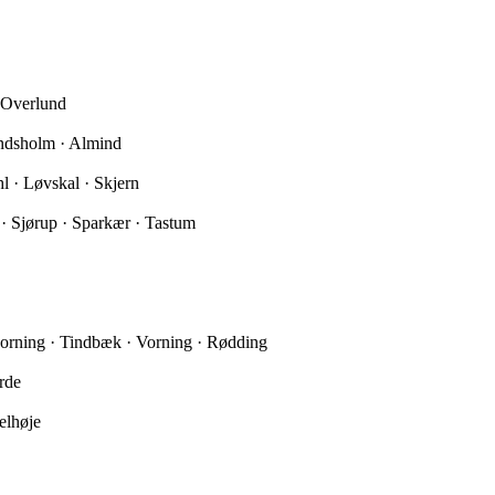
 Overlund
Rindsholm · Almind
l · Løvskal · Skjern
· Sjørup · Sparkær · Tastum
orning · Tindbæk · Vorning · Rødding
rde
elhøje