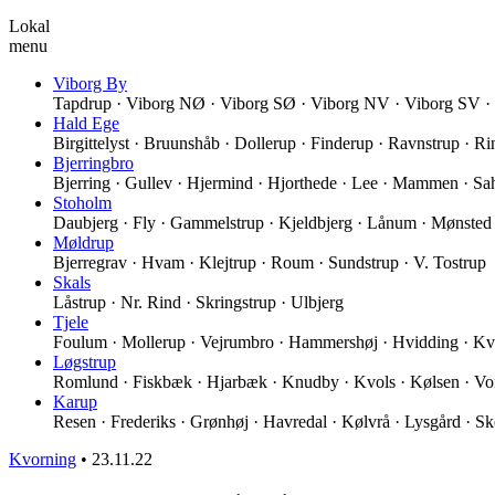
Lokal
menu
Viborg By
Tapdrup · Viborg NØ · Viborg SØ · Viborg NV · Viborg SV ·
Hald Ege
Birgittelyst · Bruunshåb · Dollerup · Finderup · Ravnstrup · 
Bjerringbro
Bjerring · Gullev · Hjermind · Hjorthede · Lee · Mammen · Sah
Stoholm
Daubjerg · Fly · Gammelstrup · Kjeldbjerg · Lånum · Mønsted 
Møldrup
Bjerregrav · Hvam · Klejtrup · Roum · Sundstrup · V. Tostrup
Skals
Låstrup · Nr. Rind · Skringstrup · Ulbjerg
Tjele
Foulum · Mollerup · Vejrumbro · Hammershøj · Hvidding · Kv
Løgstrup
Romlund · Fiskbæk · Hjarbæk · Knudby · Kvols · Kølsen · Vo
Karup
Resen · Frederiks · Grønhøj · Havredal · Kølvrå · Lysgård · Sk
Kvorning
•
23.11.22