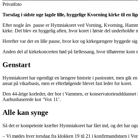
Privatfoto
Torsdag i sidste uge lagde lille, hyggelige Kvorning kirke til en l
Efter nogle års
pause er Hymniakoret ved Vorning, Kvorning, Hammersh
kirke. Det blev en hyggelig aften, hvor koret i første del underholdte 
Herefter var der en lille pause, hvor kor og kirkegængere hyggede si
Anden del af kirkekoncerten bød på fællessang, hvor tilhørerne kom me
Genstart
Hymniakoret har egentligt en længere historie i pastoratet, men gik en
ansat på vikarbasis, men er efterfølgende blevet fast leder for koret.
Den 44-årige korleder, der bor i Vammen, er konservatorieudddannet 
Aarhusbaserede kor ‘Vox 11’.
Alle kan synge
Så det er kompetente kræfter Hymniakoret har fået ind, og det har og
– Vi mødes hver torsdag fra klokken 19 til 21 i konfirmandstuen i Vorni