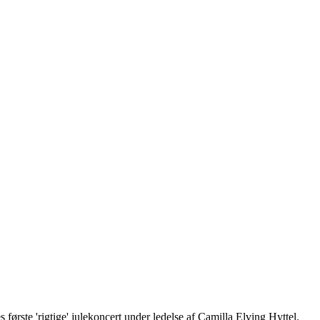
 første 'rigtige' julekoncert under ledelse af Camilla Elving Hyttel.