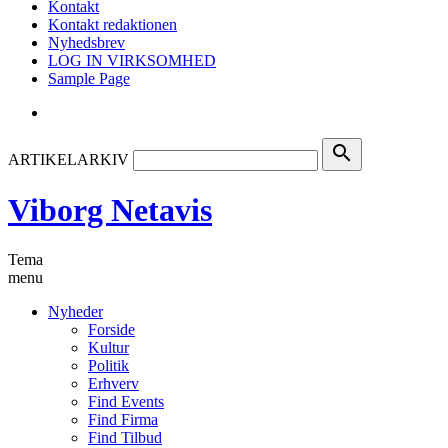
Kontakt
Kontakt redaktionen
Nyhedsbrev
LOG IN VIRKSOMHED
Sample Page
search
ARTIKELARKIV
Viborg Netavis
Tema
menu
Nyheder
Forside
Kultur
Politik
Erhverv
Find Events
Find Firma
Find Tilbud