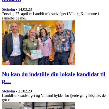
Stoholm
•
14.03.23
Torsdag 27. april er Landdistriktsudvalget i Viborg Kommune i
samarbejde me…
Nu kan du indstille din lokale kandidat til
p…
Stoholm
•
21.02.23
Landdistriktsudvalget og Vibland hylder for fjerde gang ildsjæle, der
gør e…