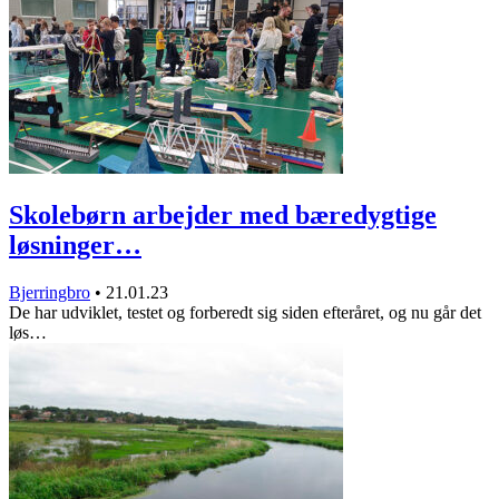
Skolebørn arbejder med bæredygtige
løsninger…
Bjerringbro
•
21.01.23
De har udviklet, testet og forberedt sig siden efteråret, og nu går det
løs…