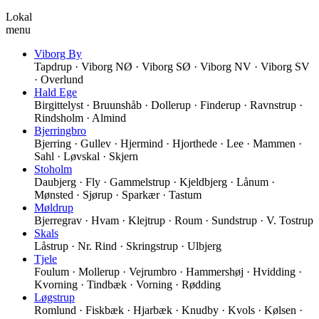
Lokal
menu
Viborg By
Tapdrup · Viborg NØ · Viborg SØ · Viborg NV · Viborg SV
· Overlund
Hald Ege
Birgittelyst · Bruunshåb · Dollerup · Finderup · Ravnstrup ·
Rindsholm · Almind
Bjerringbro
Bjerring · Gullev · Hjermind · Hjorthede · Lee · Mammen ·
Sahl · Løvskal · Skjern
Stoholm
Daubjerg · Fly · Gammelstrup · Kjeldbjerg · Lånum ·
Mønsted · Sjørup · Sparkær · Tastum
Møldrup
Bjerregrav · Hvam · Klejtrup · Roum · Sundstrup · V. Tostrup
Skals
Låstrup · Nr. Rind · Skringstrup · Ulbjerg
Tjele
Foulum · Mollerup · Vejrumbro · Hammershøj · Hvidding ·
Kvorning · Tindbæk · Vorning · Rødding
Løgstrup
Romlund · Fiskbæk · Hjarbæk · Knudby · Kvols · Kølsen ·