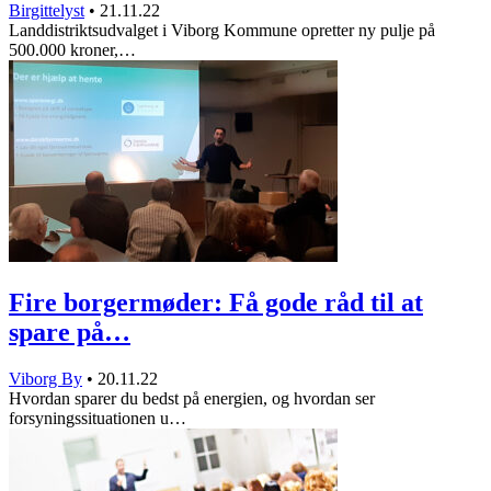
Birgittelyst
•
21.11.22
Landdistriktsudvalget i Viborg Kommune opretter ny pulje på
500.000 kroner,…
Fire borgermøder: Få gode råd til at
spare på…
Viborg By
•
20.11.22
Hvordan sparer du bedst på energien, og hvordan ser
forsyningssituationen u…