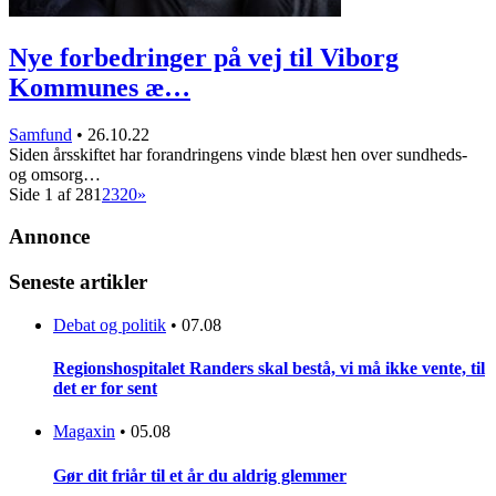
Nye forbedringer på vej til Viborg
Kommunes æ…
Samfund
•
26.10.22
Siden årsskiftet har forandringens vinde blæst hen over sundheds-
og omsorg…
Side 1 af 28
1
2
3
20
»
Annonce
Seneste artikler
Debat og politik
•
07.08
Regionshospitalet Randers skal bestå, vi må ikke vente, til
det er for sent
Magaxin
•
05.08
Gør dit friår til et år du aldrig glemmer