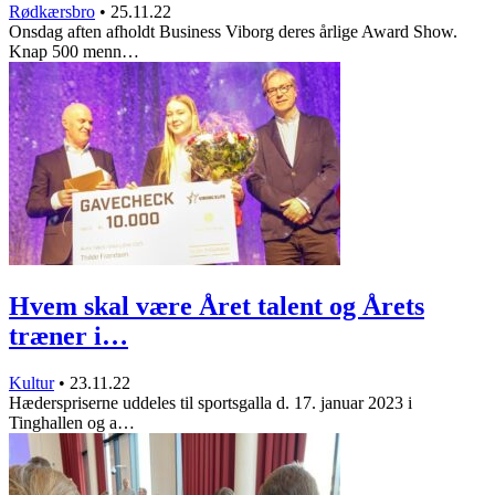
Rødkærsbro
•
25.11.22
Onsdag aften afholdt Business Viborg deres årlige Award Show.
Knap 500 menn…
Hvem skal være Året talent og Årets
træner i…
Kultur
•
23.11.22
Hæderspriserne uddeles til sportsgalla d. 17. januar 2023 i
Tinghallen og a…