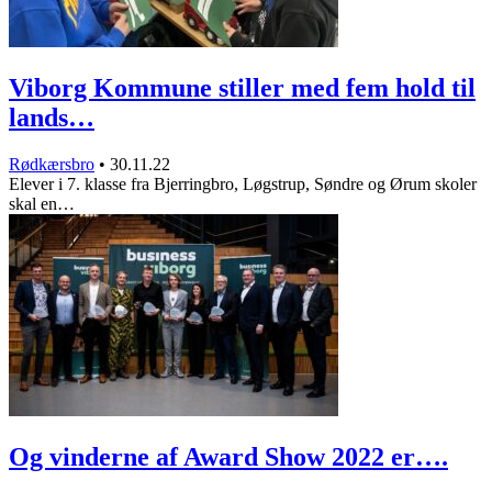
Viborg Kommune stiller med fem hold til
lands…
Rødkærsbro
•
30.11.22
Elever i 7. klasse fra Bjerringbro, Løgstrup, Søndre og Ørum skoler
skal en…
Og vinderne af Award Show 2022 er….