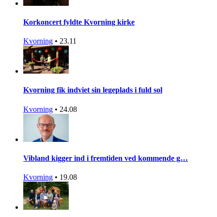
Korkoncert fyldte Kvorning kirke
Kvorning
•
23.11
Kvorning fik indviet sin legeplads i fuld sol
Kvorning
•
24.08
Vibland kigger ind i fremtiden ved kommende g…
Kvorning
•
19.08