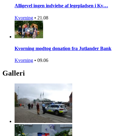
Alligevel ingen indvielse af legepladsen i Kv…
Kvorning
•
21.08
Kvorning modtog donation fra Jutlander Bank
Kvorning
•
09.06
Galleri