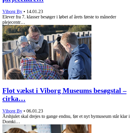
Viborg By
•
14.01.23
Elever fra 7. klasser besøger i løbet af årets første to måneder
plejecentr…
Flot vækst i Viborg Museums besøgstal –
cirka…
Viborg By
•
06.01.23
Årshjulet skal drejes to gange endnu, før et nyt bymuseum står klar i
Domki…