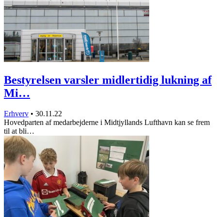
Bestyrelsen varsler midlertidig lukning af
Mi…
Erhverv
•
30.11.22
Hovedparten af medarbejderne i Midtjyllands Lufthavn kan se frem
til at bli…