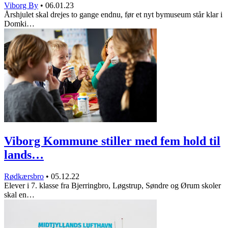
Viborg By
•
06.01.23
Årshjulet skal drejes to gange endnu, før et nyt bymuseum står klar i
Domki…
Viborg Kommune stiller med fem hold til
lands…
Rødkærsbro
•
05.12.22
Elever i 7. klasse fra Bjerringbro, Løgstrup, Søndre og Ørum skoler
skal en…