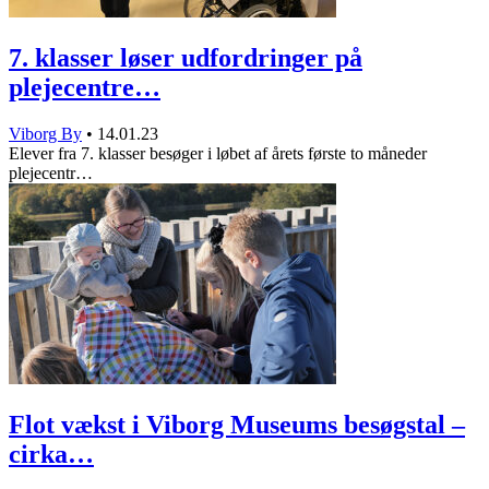
7. klasser løser udfordringer på
plejecentre…
Viborg By
•
14.01.23
Elever fra 7. klasser besøger i løbet af årets første to måneder
plejecentr…
Flot vækst i Viborg Museums besøgstal –
cirka…