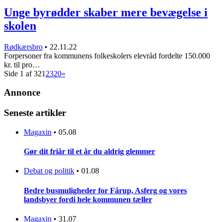
Unge byrødder skaber mere bevægelse i
skolen
Rødkærsbro
•
22.11.22
Forpersoner fra kommunens folkeskolers elevråd fordelte 150.000
kr. til pro…
Side 1 af 32
1
2
3
20
»
Annonce
Seneste artikler
Magaxin
•
05.08
Gør dit friår til et år du aldrig glemmer
Debat og politik
•
01.08
Bedre busmuligheder for Fårup, Asferg og vores
landsbyer fordi hele kommunen tæller
Magaxin
•
31.07