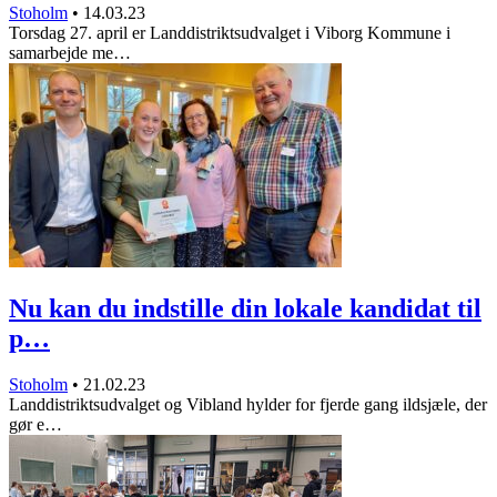
Stoholm
•
14.03.23
Torsdag 27. april er Landdistriktsudvalget i Viborg Kommune i
samarbejde me…
Nu kan du indstille din lokale kandidat til
p…
Stoholm
•
21.02.23
Landdistriktsudvalget og Vibland hylder for fjerde gang ildsjæle, der
gør e…