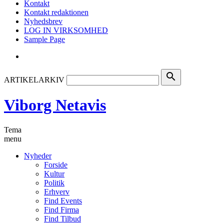
Kontakt
Kontakt redaktionen
Nyhedsbrev
LOG IN VIRKSOMHED
Sample Page
search
ARTIKELARKIV
Viborg Netavis
Tema
menu
Nyheder
Forside
Kultur
Politik
Erhverv
Find Events
Find Firma
Find Tilbud