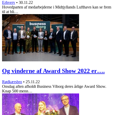
Erhverv
•
30.11.22
Hovedparten af medarbejderne i Midtjyllands Lufthavn kan se frem
til at bli…
Og vinderne af Award Show 2022 er….
Rødkærsbro
•
25.11.22
Onsdag aften afholdt Business Viborg deres årlige Award Show.
Knap 500 menn…