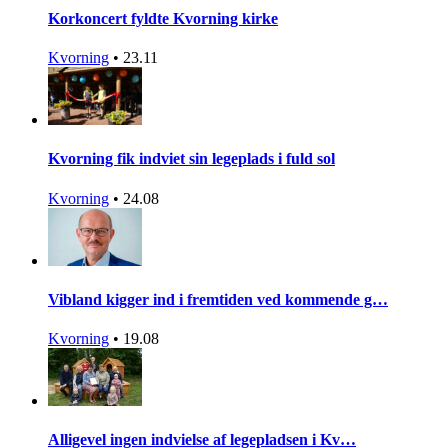
Korkoncert fyldte Kvorning kirke
Kvorning
•
23.11
Kvorning fik indviet sin legeplads i fuld sol
Kvorning
•
24.08
Vibland kigger ind i fremtiden ved kommende g…
Kvorning
•
19.08
Alligevel ingen indvielse af legepladsen i Kv…