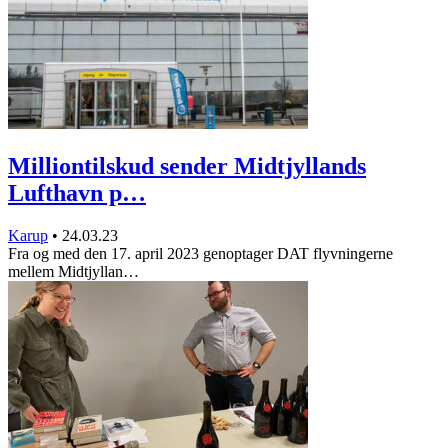
Milliontilskud sender Midtjyllands
Lufthavn p…
Karup
•
24.03.23
Fra og med den 17. april 2023 genoptager DAT flyvningerne
mellem Midtjyllan…