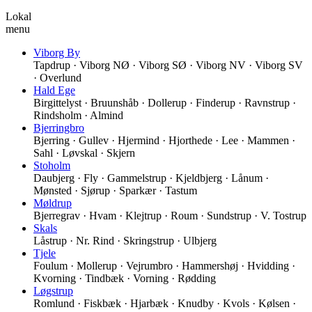
Lokal
menu
Viborg By
Tapdrup · Viborg NØ · Viborg SØ · Viborg NV · Viborg SV
· Overlund
Hald Ege
Birgittelyst · Bruunshåb · Dollerup · Finderup · Ravnstrup ·
Rindsholm · Almind
Bjerringbro
Bjerring · Gullev · Hjermind · Hjorthede · Lee · Mammen ·
Sahl · Løvskal · Skjern
Stoholm
Daubjerg · Fly · Gammelstrup · Kjeldbjerg · Lånum ·
Mønsted · Sjørup · Sparkær · Tastum
Møldrup
Bjerregrav · Hvam · Klejtrup · Roum · Sundstrup · V. Tostrup
Skals
Låstrup · Nr. Rind · Skringstrup · Ulbjerg
Tjele
Foulum · Mollerup · Vejrumbro · Hammershøj · Hvidding ·
Kvorning · Tindbæk · Vorning · Rødding
Løgstrup
Romlund · Fiskbæk · Hjarbæk · Knudby · Kvols · Kølsen ·