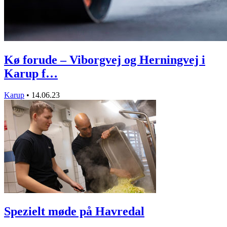
Kø forude – Viborgvej og Herningvej i
Karup f…
Karup
•
14.06.23
Spezielt møde på Havredal