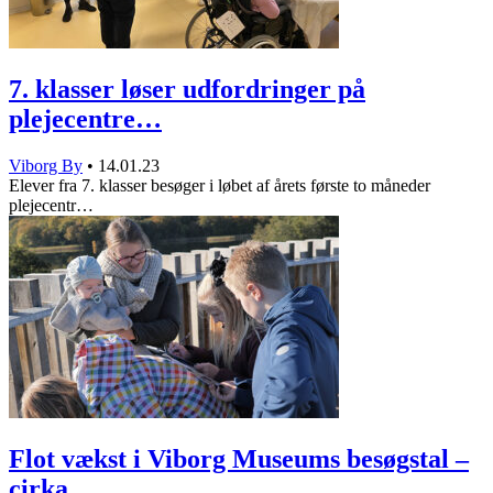
7. klasser løser udfordringer på
plejecentre…
Viborg By
•
14.01.23
Elever fra 7. klasser besøger i løbet af årets første to måneder
plejecentr…
Flot vækst i Viborg Museums besøgstal –
cirka…