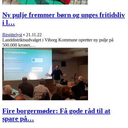
Ny pulje fremmer børn og unges fritidsliv
i l…
Birgittelyst
•
21.11.22
Landdistriktsudvalget i Viborg Kommune opretter ny pulje på
500.000 kroner,…
Fire borgermøder: Få gode råd til at
spare på…