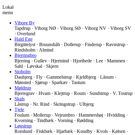
Lokal
menu
Viborg By
Tapdrup · Viborg NØ · Viborg SØ · Viborg NV · Viborg SV
· Overlund
Hald Ege
Birgittelyst · Bruunshåb · Dollerup · Finderup · Ravnstrup ·
Rindsholm · Almind
Bjerringbro
Bjerring · Gullev · Hjermind · Hjorthede · Lee · Mammen ·
Sahl · Løvskal · Skjern
Stoholm
Daubjerg · Fly · Gammelstrup · Kjeldbjerg · Lånum ·
Mønsted · Sjørup · Sparkær · Tastum
Møldrup
Bjerregrav · Hvam · Klejtrup · Roum · Sundstrup · V. Tostrup
Skals
Låstrup · Nr. Rind · Skringstrup · Ulbjerg
Tjele
Foulum · Mollerup · Vejrumbro · Hammershøj · Hvidding ·
Kvorning · Tindbæk · Vorning · Rødding
Løgstrup
Romlund · Fiskbæk · Hjarbæk · Knudby · Kvols · Kølsen ·