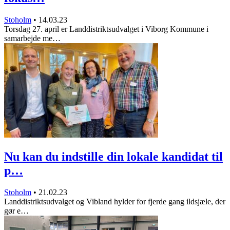
Stoholm
•
14.03.23
Torsdag 27. april er Landdistriktsudvalget i Viborg Kommune i
samarbejde me…
Nu kan du indstille din lokale kandidat til
p…
Stoholm
•
21.02.23
Landdistriktsudvalget og Vibland hylder for fjerde gang ildsjæle, der
gør e…