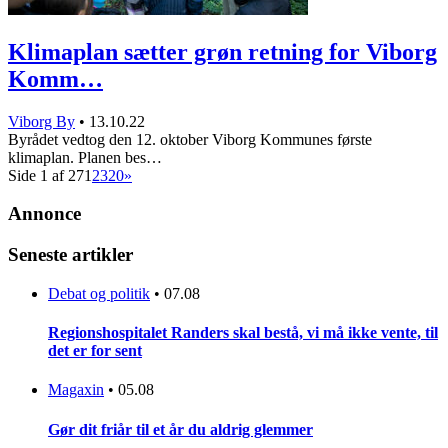
Klimaplan sætter grøn retning for Viborg
Komm…
Viborg By
•
13.10.22
Byrådet vedtog den 12. oktober Viborg Kommunes første
klimaplan. Planen bes…
Side 1 af 27
1
2
3
20
»
Annonce
Seneste artikler
Debat og politik
•
07.08
Regionshospitalet Randers skal bestå, vi må ikke vente, til
det er for sent
Magaxin
•
05.08
Gør dit friår til et år du aldrig glemmer