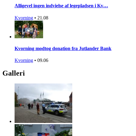
Alligevel ingen indvielse af legepladsen i Kv…
Kvorning
•
21.08
Kvorning modtog donation fra Jutlander Bank
Kvorning
•
09.06
Galleri