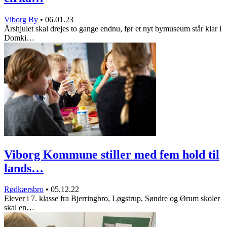
Viborg By
•
06.01.23
Årshjulet skal drejes to gange endnu, før et nyt bymuseum står klar i
Domki…
Viborg Kommune stiller med fem hold til
lands…
Rødkærsbro
•
05.12.22
Elever i 7. klasse fra Bjerringbro, Løgstrup, Søndre og Ørum skoler
skal en…