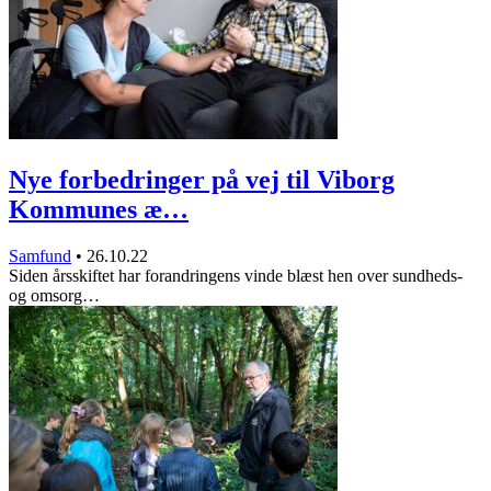
Nye forbedringer på vej til Viborg
Kommunes æ…
Samfund
•
26.10.22
Siden årsskiftet har forandringens vinde blæst hen over sundheds-
og omsorg…