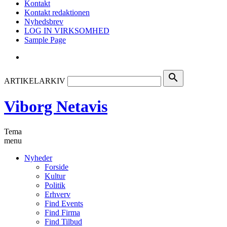
Kontakt
Kontakt redaktionen
Nyhedsbrev
LOG IN VIRKSOMHED
Sample Page
search
ARTIKELARKIV
Viborg Netavis
Tema
menu
Nyheder
Forside
Kultur
Politik
Erhverv
Find Events
Find Firma
Find Tilbud