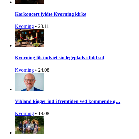
Korkoncert fyldte Kvorning kirke
Kvorning
•
23.11
Kvorning fik indviet sin legeplads i fuld sol
Kvorning
•
24.08
Vibland kigger ind i fremtiden ved kommende g…
Kvorning
•
19.08