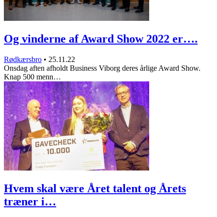
Og vinderne af Award Show 2022 er….
Rødkærsbro
•
25.11.22
Onsdag aften afholdt Business Viborg deres årlige Award Show.
Knap 500 menn…
Hvem skal være Året talent og Årets
træner i…