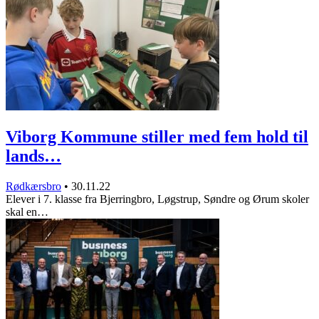
Viborg Kommune stiller med fem hold til
lands…
Rødkærsbro
•
30.11.22
Elever i 7. klasse fra Bjerringbro, Løgstrup, Søndre og Ørum skoler
skal en…