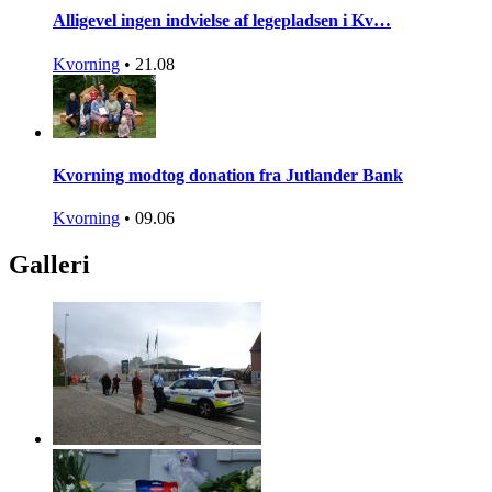
Alligevel ingen indvielse af legepladsen i Kv…
Kvorning
•
21.08
Kvorning modtog donation fra Jutlander Bank
Kvorning
•
09.06
Galleri