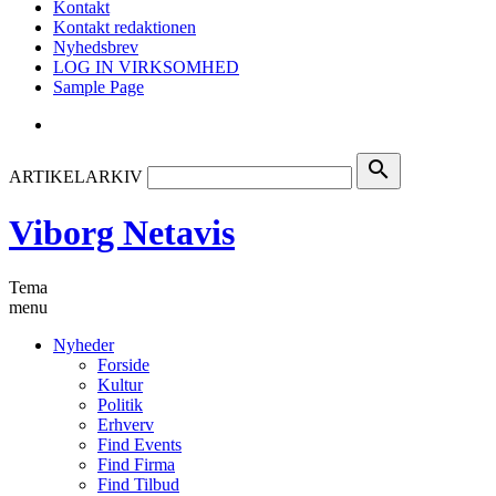
Kontakt
Kontakt redaktionen
Nyhedsbrev
LOG IN VIRKSOMHED
Sample Page
search
ARTIKELARKIV
Viborg Netavis
Tema
menu
Nyheder
Forside
Kultur
Politik
Erhverv
Find Events
Find Firma
Find Tilbud