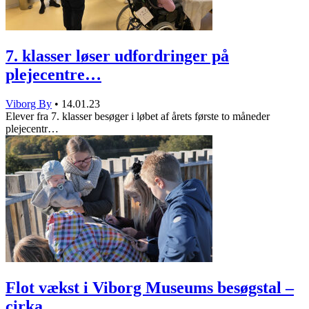
7. klasser løser udfordringer på
plejecentre…
Viborg By
•
14.01.23
Elever fra 7. klasser besøger i løbet af årets første to måneder
plejecentr…
Flot vækst i Viborg Museums besøgstal –
cirka…