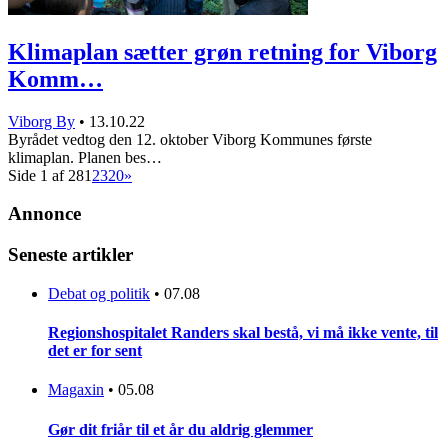
Klimaplan sætter grøn retning for Viborg
Komm…
Viborg By
•
13.10.22
Byrådet vedtog den 12. oktober Viborg Kommunes første
klimaplan. Planen bes…
Side 1 af 28
1
2
3
20
»
Annonce
Seneste artikler
Debat og politik
•
07.08
Regionshospitalet Randers skal bestå, vi må ikke vente, til
det er for sent
Magaxin
•
05.08
Gør dit friår til et år du aldrig glemmer