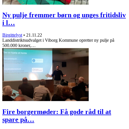
Ny pulje fremmer børn og unges fritidsliv
i l…
Birgittelyst
•
21.11.22
Landdistriktsudvalget i Viborg Kommune opretter ny pulje på
500.000 kroner,…
Fire borgermøder: Få gode råd til at
spare på…