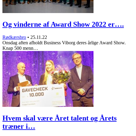
Og vinderne af Award Show 2022 er….
Rødkærsbro
•
25.11.22
Onsdag aften afholdt Business Viborg deres årlige Award Show.
Knap 500 menn…
Hvem skal være Året talent og Årets
træner i…