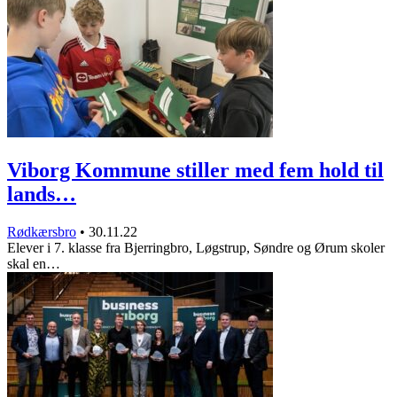
Viborg Kommune stiller med fem hold til
lands…
Rødkærsbro
•
30.11.22
Elever i 7. klasse fra Bjerringbro, Løgstrup, Søndre og Ørum skoler
skal en…