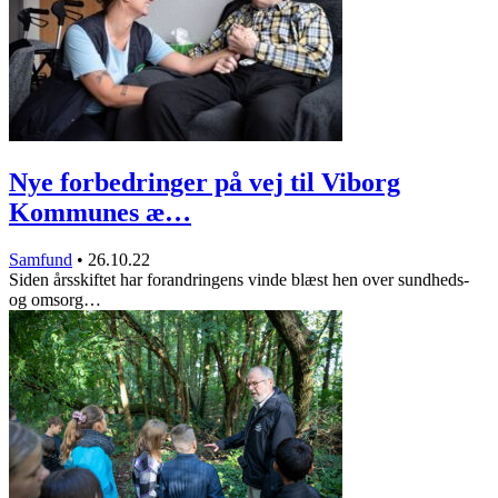
Nye forbedringer på vej til Viborg
Kommunes æ…
Samfund
•
26.10.22
Siden årsskiftet har forandringens vinde blæst hen over sundheds-
og omsorg…