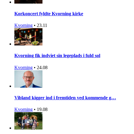
Korkoncert fyldte Kvorning kirke
Kvorning
•
23.11
Kvorning fik indviet sin legeplads i fuld sol
Kvorning
•
24.08
Vibland kigger ind i fremtiden ved kommende g…
Kvorning
•
19.08