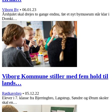
Viborg By
•
06.01.23
Årshjulet skal drejes to gange endnu, før et nyt bymuseum står klar i
Domki…
Viborg Kommune stiller med fem hold til
lands…
Rødkærsbro
•
05.12.22
Elever i 7. klasse fra Bjerringbro, Løgstrup, Søndre og Ørum skoler
skal en…