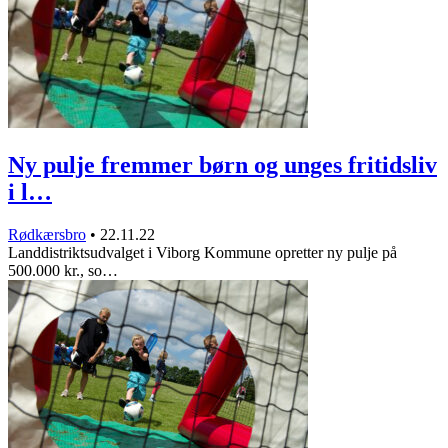
Ny pulje fremmer børn og unges fritidsliv
i l…
Rødkærsbro
•
22.11.22
Landdistriktsudvalget i Viborg Kommune opretter ny pulje på
500.000 kr., so…