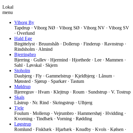
Lokal
menu
Viborg By
Tapdrup · Viborg NØ · Viborg SØ · Viborg NV · Viborg SV
· Overlund
Hald Ege
Birgittelyst · Bruunshåb · Dollerup · Finderup · Ravnstrup ·
Rindsholm · Almind
Bjerringbro
Bjerring · Gullev · Hjermind · Hjorthede · Lee · Mammen ·
Sahl · Løvskal · Skjern
Stoholm
Daubjerg · Fly · Gammelstrup · Kjeldbjerg · Lånum ·
Mønsted · Sjørup · Sparkær · Tastum
Møldrup
Bjerregrav · Hvam · Klejtrup · Roum · Sundstrup · V. Tostrup
Skals
Låstrup · Nr. Rind · Skringstrup · Ulbjerg
Tjele
Foulum · Mollerup · Vejrumbro · Hammershøj · Hvidding ·
Kvorning · Tindbæk · Vorning · Rødding
Løgstrup
Romlund · Fiskbæk · Hjarbæk · Knudby · Kvols · Kølsen ·