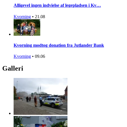
Alligevel ingen indvielse af legepladsen i Kv…
Kvorning
•
21.08
Kvorning modtog donation fra Jutlander Bank
Kvorning
•
09.06
Galleri