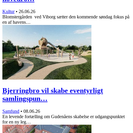
Kultur
•
26.06.26
Blomstergården ved Viborg sætter den kommende søndag fokus på
en af havens…
Bjerringbro vil skabe eventyrligt
samlingspun…
Samfund
•
08.06.26
En levende fortælling om Gudenåens skabelse er udgangspunktet
for en ny leg…