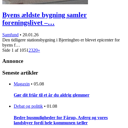
Byens ældste bygning samler
foreningslivet –…
Samfund
•
20.01.26
Den tidligere stationsbygning i Bjerringbro er blevet epicenter for
byens f…
Side 1 af 105
1
2
3
20
»
Annonce
Seneste artikler
Magaxin
•
05.08
Gør dit friår til et år du aldrig glemmer
Debat og politik
•
01.08
Bedre busmuligheder for Fårup, Asferg og vores
landsbyer fordi hele kommunen tæller