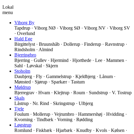
Lokal
menu
Viborg By
Tapdrup · Viborg NØ · Viborg SØ · Viborg NV · Viborg SV
· Overlund
Hald Ege
Birgittelyst · Bruunshåb · Dollerup · Finderup · Ravnstrup ·
Rindsholm · Almind
Bjerringbro
Bjerring · Gullev · Hjermind · Hjorthede · Lee · Mammen ·
Sahl · Løvskal · Skjern
Stoholm
Daubjerg · Fly · Gammelstrup · Kjeldbjerg · Lånum ·
Mønsted · Sjørup · Sparkær · Tastum
Møldrup
Bjerregrav · Hvam · Klejtrup · Roum · Sundstrup · V. Tostrup
Skals
Låstrup · Nr. Rind · Skringstrup · Ulbjerg
Tjele
Foulum · Mollerup · Vejrumbro · Hammershøj · Hvidding ·
Kvorning · Tindbæk · Vorning · Rødding
Løgstrup
Romlund · Fiskbæk · Hjarbæk · Knudby · Kvols · Kølsen ·