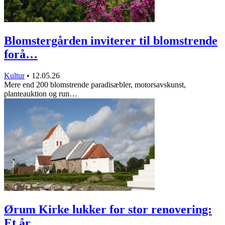
Blomstergården inviterer til blomstrende
forå…
Kultur
•
12.05.26
Mere end 200 blomstrende paradisæbler, motorsavskunst,
planteauktion og run…
Ørum Kirke lukker for stor renovering:
Et år…