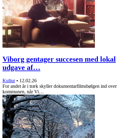
Viborg gentager succesen med lokal
udgave af…
Kultur
•
12.02.26
For andet år i træk skyller dokumentarfilmsbølgen ind over
kommunen, når Vi…