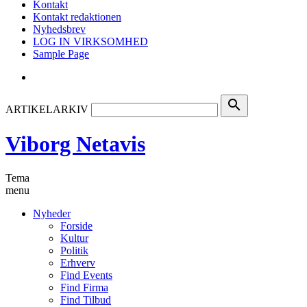
Kontakt
Kontakt redaktionen
Nyhedsbrev
LOG IN VIRKSOMHED
Sample Page
search
ARTIKELARKIV
Viborg Netavis
Tema
menu
Nyheder
Forside
Kultur
Politik
Erhverv
Find Events
Find Firma
Find Tilbud