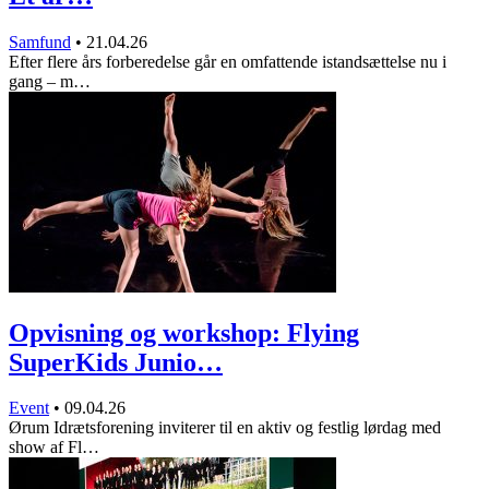
Samfund
•
21.04.26
Efter flere års forberedelse går en omfattende istandsættelse nu i
gang – m…
Opvisning og workshop: Flying
SuperKids Junio…
Event
•
09.04.26
Ørum Idrætsforening inviterer til en aktiv og festlig lørdag med
show af Fl…