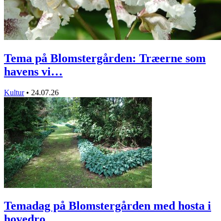
Tema på Blomstergården: Træerne som
havens vi…
Kultur
•
24.07.26
Temadag på Blomstergården med hosta i
hovedro…