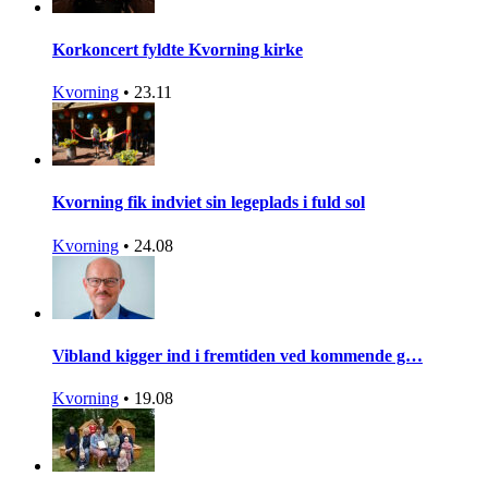
Korkoncert fyldte Kvorning kirke
Kvorning
•
23.11
Kvorning fik indviet sin legeplads i fuld sol
Kvorning
•
24.08
Vibland kigger ind i fremtiden ved kommende g…
Kvorning
•
19.08