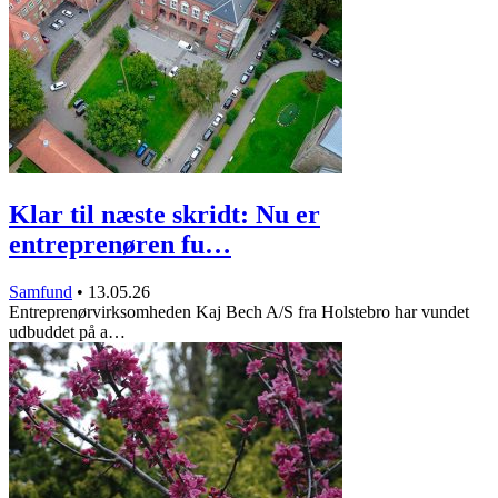
Klar til næste skridt: Nu er
entreprenøren fu…
Samfund
•
13.05.26
Entreprenørvirksomheden Kaj Bech A/S fra Holstebro har vundet
udbuddet på a…