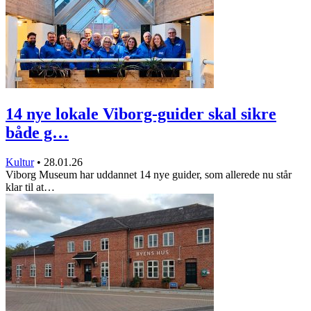
14 nye lokale Viborg-guider skal sikre
både g…
Kultur
•
28.01.26
Viborg Museum har uddannet 14 nye guider, som allerede nu står
klar til at…