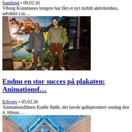
Samfund
•
09.02.26
Viborg Kommunes borgere har fået et nyt mobilt aktivitetshus,
udviklet i sa…
Endnu en stor succes på plakaten:
Animationsf…
Erhverv
•
05.02.26
Animationsfilmen Krølle Bølle, der havde gallapremiere onsdag den
4. februa…