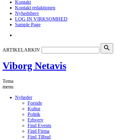
Kontakt
Kontakt redaktionen
Nyhedsbrev
LOG IN VIRKSOMHED
Sample Page
search
ARTIKELARKIV
Viborg Netavis
Tema
menu
Nyheder
Forside
Kultur
Politik
Erhverv
Find Events
Find Firma
Find Tilbud