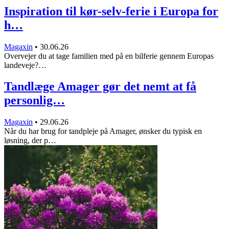
Inspiration til kør-selv-ferie i Europa for
h…
Magaxin
•
30.06.26
Overvejer du at tage familien med på en bilferie gennem Europas
landeveje?…
Tandlæge Amager gør det nemt at få
personlig…
Magaxin
•
29.06.26
Når du har brug for tandpleje på Amager, ønsker du typisk en
løsning, der p…