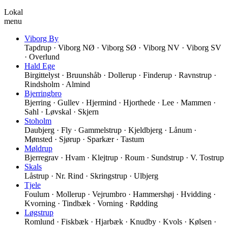
Lokal
menu
Viborg By
Tapdrup · Viborg NØ · Viborg SØ · Viborg NV · Viborg SV
· Overlund
Hald Ege
Birgittelyst · Bruunshåb · Dollerup · Finderup · Ravnstrup ·
Rindsholm · Almind
Bjerringbro
Bjerring · Gullev · Hjermind · Hjorthede · Lee · Mammen ·
Sahl · Løvskal · Skjern
Stoholm
Daubjerg · Fly · Gammelstrup · Kjeldbjerg · Lånum ·
Mønsted · Sjørup · Sparkær · Tastum
Møldrup
Bjerregrav · Hvam · Klejtrup · Roum · Sundstrup · V. Tostrup
Skals
Låstrup · Nr. Rind · Skringstrup · Ulbjerg
Tjele
Foulum · Mollerup · Vejrumbro · Hammershøj · Hvidding ·
Kvorning · Tindbæk · Vorning · Rødding
Løgstrup
Romlund · Fiskbæk · Hjarbæk · Knudby · Kvols · Kølsen ·