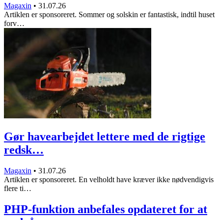
Magaxin
•
31.07.26
Artiklen er sponsoreret. Sommer og solskin er fantastisk, indtil huset
forv…
Gør havearbejdet lettere med de rigtige
redsk…
Magaxin
•
31.07.26
Artiklen er sponsoreret. En velholdt have kræver ikke nødvendigvis
flere ti…
PHP-funktion anbefales opdateret for at