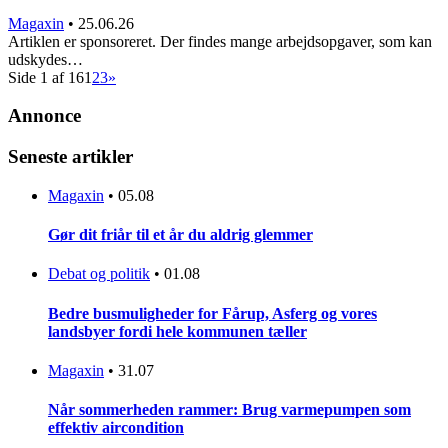
Magaxin
•
25.06.26
Artiklen er sponsoreret. Der findes mange arbejdsopgaver, som kan
udskydes…
Side 1 af 16
1
2
3
»
Annonce
Seneste artikler
Magaxin
•
05.08
Gør dit friår til et år du aldrig glemmer
Debat og politik
•
01.08
Bedre busmuligheder for Fårup, Asferg og vores
landsbyer fordi hele kommunen tæller
Magaxin
•
31.07
Når sommerheden rammer: Brug varmepumpen som
effektiv aircondition