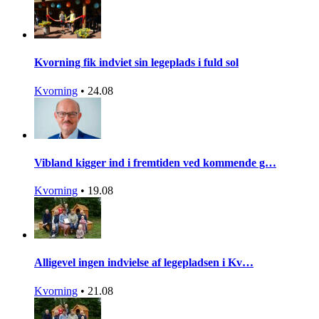
Kvorning fik indviet sin legeplads i fuld sol
Kvorning
•
24.08
Vibland kigger ind i fremtiden ved kommende g…
Kvorning
•
19.08
Alligevel ingen indvielse af legepladsen i Kv…
Kvorning
•
21.08