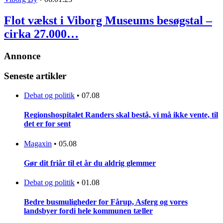
Flot vækst i Viborg Museums besøgstal –
cirka 27.000…
Annonce
Seneste artikler
Debat og politik
•
07.08
Regionshospitalet Randers skal bestå, vi må ikke vente, til
det er for sent
Magaxin
•
05.08
Gør dit friår til et år du aldrig glemmer
Debat og politik
•
01.08
Bedre busmuligheder for Fårup, Asferg og vores
landsbyer fordi hele kommunen tæller