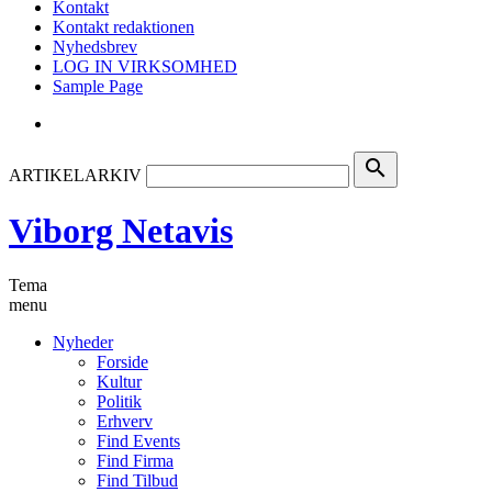
Kontakt
Kontakt redaktionen
Nyhedsbrev
LOG IN VIRKSOMHED
Sample Page
search
ARTIKELARKIV
Viborg Netavis
Tema
menu
Nyheder
Forside
Kultur
Politik
Erhverv
Find Events
Find Firma
Find Tilbud