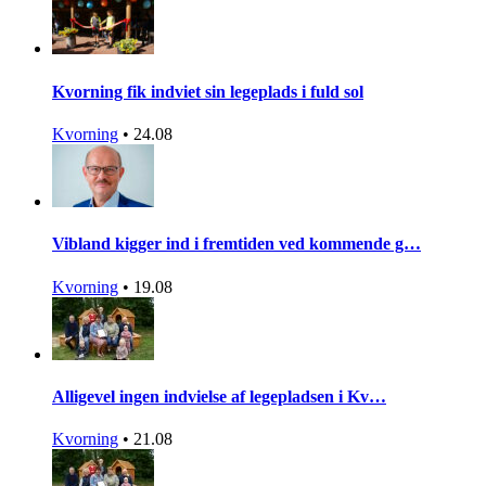
Kvorning fik indviet sin legeplads i fuld sol
Kvorning
•
24.08
Vibland kigger ind i fremtiden ved kommende g…
Kvorning
•
19.08
Alligevel ingen indvielse af legepladsen i Kv…
Kvorning
•
21.08