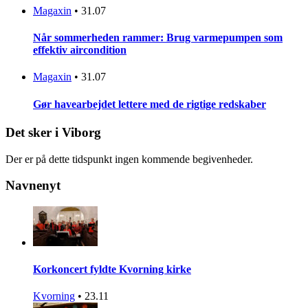
Magaxin
•
31.07
Når sommerheden rammer: Brug varmepumpen som
effektiv aircondition
Magaxin
•
31.07
Gør havearbejdet lettere med de rigtige redskaber
Det sker i Viborg
Der er på dette tidspunkt ingen kommende begivenheder.
Navnenyt
Korkoncert fyldte Kvorning kirke
Kvorning
•
23.11