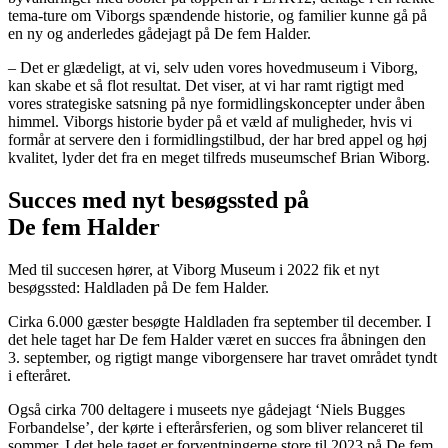
tema-ture om Viborgs spændende historie, og familier kunne gå på
en ny og anderledes gådejagt på De fem Halder.
– Det er glædeligt, at vi, selv uden vores hovedmuseum i Viborg,
kan skabe et så flot resultat. Det viser, at vi har ramt rigtigt med
vores strategiske satsning på nye formidlingskoncepter under åben
himmel. Viborgs historie byder på et væld af muligheder, hvis vi
formår at servere den i formidlingstilbud, der har bred appel og høj
kvalitet, lyder det fra en meget tilfreds museumschef Brian Wiborg.
Succes med nyt besøgssted på
De fem Halder
Med til succesen hører, at Viborg Museum i 2022 fik et nyt
besøgssted: Haldladen på De fem Halder.
Cirka 6.000 gæster besøgte Haldladen fra september til december. I
det hele taget har De fem Halder været en succes fra åbningen den
3. september, og rigtigt mange viborgensere har travet området tyndt
i efteråret.
Også cirka 700 deltagere i museets nye gådejagt ‘Niels Bugges
Forbandelse’, der kørte i efterårsferien, og som bliver relanceret til
sommer. I det hele taget er forventningerne store til 2023 på De fem