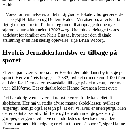
Halder.
– Vores fornemmelse er, at det i høj grad er lokale viborgensere, der
har besøgt Haldladen og De fem Halder. Vi satser på, at vi kan få
rigtigt mange turister fra hele regionen til at opdage denne nye
stjerne på turisthimmelen i 2023 – og ikke mindst deltage i vores
gådejagt for familier om Niels Bugge, hvor især den digitale
afslutning er en helt særlig oplevelse, sige Brian Wiborg.
Hvolris Jernalderlandsby er tilbage på
sporet
Efter et par svære Corona-år er Hvolris Jernalderlandsby tilbage på
sporet. Her var årets besøgstal 7.382, hvilket er mere end 1.000 flere
end året før. Dermed er besøgstallet tilbage på det niveau, hvor man
var i 2010’erne. Det er daglig leder Hanne Sørensen lettet over:
Det har aldrig været svært at udnytte vores fulde kapacitet ift.
skolebørn. Her må vi stadig afvise mange skoleklasser, hvilket er
ærgerligt, men jo også et tegn på, at det, vi laver, er efterspurgt. Men
det er skønt at se, at vi får flere og flere almindelige gæster og
grupper, der gerne vil have en anderledes oplevelse i jernalderen.
Efter to år med lidt nedgang er vi nu tilbage på sporet”, siger Hanne
Sørensen.