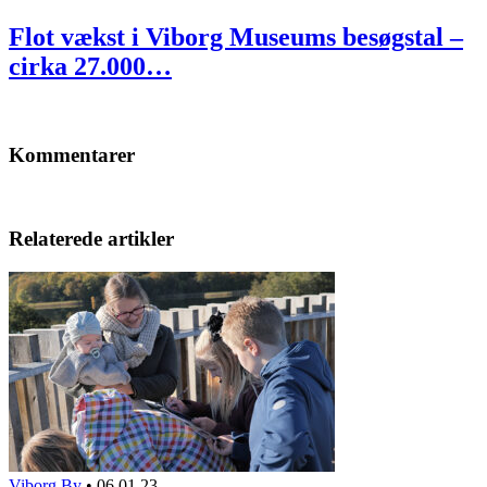
Flot vækst i Viborg Museums besøgstal –
cirka 27.000…
Kommentarer
Relaterede artikler
Viborg By
•
06.01.23