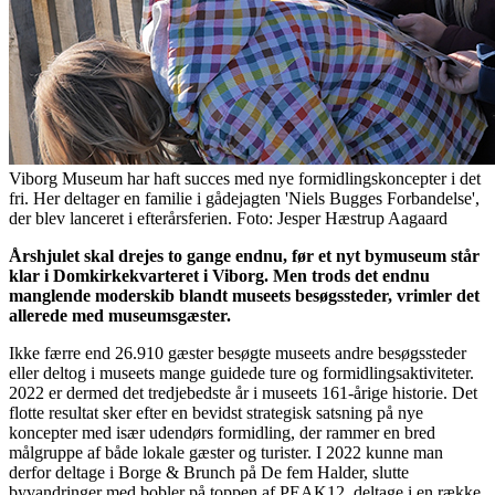
Viborg Museum har haft succes med nye formidlingskoncepter i det
fri. Her deltager en familie i gådejagten 'Niels Bugges Forbandelse',
der blev lanceret i efterårsferien. Foto: Jesper Hæstrup Aagaard
Årshjulet skal drejes to gange endnu, før et nyt bymuseum står
klar i Domkirkekvarteret i Viborg. Men trods det endnu
manglende moderskib blandt museets besøgssteder, vrimler det
allerede med museumsgæster.
Ikke færre end 26.910 gæster besøgte museets andre besøgssteder
eller deltog i museets mange guidede ture og formidlingsaktiviteter.
2022 er dermed det tredjebedste år i museets 161-årige historie. Det
flotte resultat sker efter en bevidst strategisk satsning på nye
koncepter med især udendørs formidling, der rammer en bred
målgruppe af både lokale gæster og turister. I 2022 kunne man
derfor deltage i Borge & Brunch på De fem Halder, slutte
byvandringer med bobler på toppen af PEAK12, deltage i en række