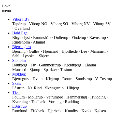
Lokal
menu
Viborg By
Tapdrup · Viborg NØ · Viborg SØ · Viborg NV · Viborg SV
· Overlund
Hald Ege
Birgittelyst · Bruunshåb · Dollerup · Finderup · Ravnstrup ·
Rindsholm · Almind
Bjerringbro
Bjerring · Gullev · Hjermind · Hjorthede · Lee · Mammen ·
Sahl · Løvskal · Skjern
Stoholm
Daubjerg · Fly · Gammelstrup · Kjeldbjerg · Lånum ·
Mønsted · Sjørup · Sparkær · Tastum
Møldrup
Bjerregrav · Hvam · Klejtrup · Roum · Sundstrup · V. Tostrup
Skals
Låstrup · Nr. Rind · Skringstrup · Ulbjerg
Tjele
Foulum · Mollerup · Vejrumbro · Hammershøj · Hvidding ·
Kvorning · Tindbæk · Vorning · Rødding
Løgstrup
Romlund · Fiskbæk · Hjarbæk · Knudby · Kvols · Kølsen ·