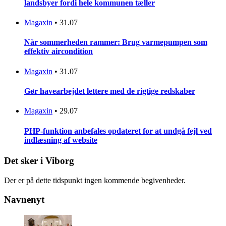
landsbyer fordi hele kommunen tæller
Magaxin
•
31.07
Når sommerheden rammer: Brug varmepumpen som
effektiv aircondition
Magaxin
•
31.07
Gør havearbejdet lettere med de rigtige redskaber
Magaxin
•
29.07
PHP-funktion anbefales opdateret for at undgå fejl ved
indlæsning af website
Det sker i Viborg
Der er på dette tidspunkt ingen kommende begivenheder.
Navnenyt