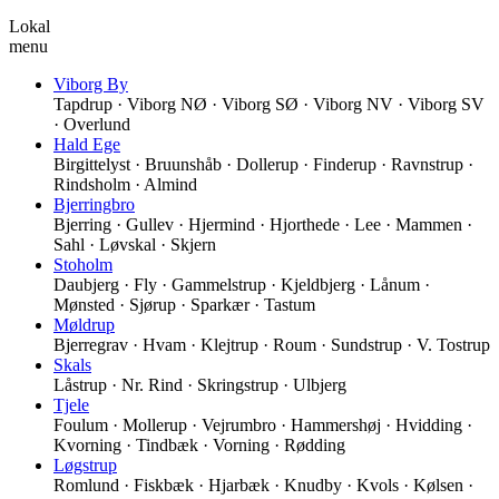
Lokal
menu
Viborg By
Tapdrup · Viborg NØ · Viborg SØ · Viborg NV · Viborg SV
· Overlund
Hald Ege
Birgittelyst · Bruunshåb · Dollerup · Finderup · Ravnstrup ·
Rindsholm · Almind
Bjerringbro
Bjerring · Gullev · Hjermind · Hjorthede · Lee · Mammen ·
Sahl · Løvskal · Skjern
Stoholm
Daubjerg · Fly · Gammelstrup · Kjeldbjerg · Lånum ·
Mønsted · Sjørup · Sparkær · Tastum
Møldrup
Bjerregrav · Hvam · Klejtrup · Roum · Sundstrup · V. Tostrup
Skals
Låstrup · Nr. Rind · Skringstrup · Ulbjerg
Tjele
Foulum · Mollerup · Vejrumbro · Hammershøj · Hvidding ·
Kvorning · Tindbæk · Vorning · Rødding
Løgstrup
Romlund · Fiskbæk · Hjarbæk · Knudby · Kvols · Kølsen ·