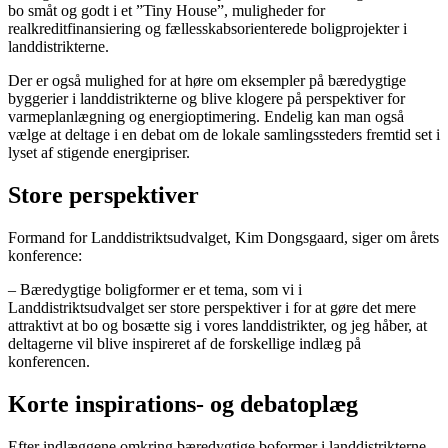
bo småt og godt i et ”Tiny House”, muligheder for
realkreditfinansiering og fællesskabsorienterede boligprojekter i
landdistrikterne.
Der er også mulighed for at høre om eksempler på bæredygtige
byggerier i landdistrikterne og blive klogere på perspektiver for
varmeplanlægning og energioptimering. Endelig kan man også
vælge at deltage i en debat om de lokale samlingssteders fremtid set i
lyset af stigende energipriser.
Store perspektiver
Formand for Landdistriktsudvalget, Kim Dongsgaard, siger om årets
konference:
– Bæredygtige boligformer er et tema, som vi i
Landdistriktsudvalget ser store perspektiver i for at gøre det mere
attraktivt at bo og bosætte sig i vores landdistrikter, og jeg håber, at
deltagerne vil blive inspireret af de forskellige indlæg på
konferencen.
Korte inspirations- og debatoplæg
Efter indlæggene omkring bæredygtige boformer i landdistrikterne,