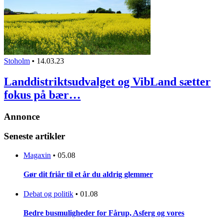
Stoholm
•
14.03.23
Landdistriktsudvalget og VibLand sætter
fokus på bær…
Annonce
Seneste artikler
Magaxin
•
05.08
Gør dit friår til et år du aldrig glemmer
Debat og politik
•
01.08
Bedre busmuligheder for Fårup, Asferg og vores