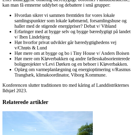
kan man få emnerne uddybet og debattere i små grupper:
Hvordan sikrer vi sammen fremtiden for vores lokale
samlingspunkter som lokale købmænd, forsamlingshuse og
haller med de stigende energipriser? Debat v/ Vibland
Erfaringer med at bygge selv og bygge bæredygtigt på landet
v/ Iben Lindebjerg
Hør hvorfor privat udvikler går bæredygtighedens vej
v/Chrøis & Lund
Hør mere om at bygge og bo i Tiny House v/ Anders Boisen
Hør mere om Kløverbakken og andre fællesskabsorienterede
boligprojekter v/Levi Dørken og en beboer i Kløverbakken.
Oplæg om varmeplanlægning og energioptimering v/Rasmus
Trangbæk, klimakoordinator, Viborg Kommune.
Konferencen slutter traditionen tro med kåring af Landdistrikternes
Ildsjæl 2023.
Relaterede artikler