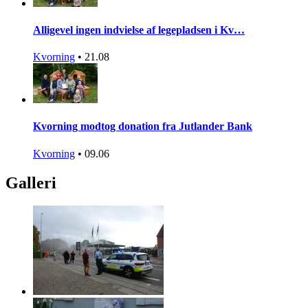
Alligevel ingen indvielse af legepladsen i Kv…
Kvorning
•
21.08
Kvorning modtog donation fra Jutlander Bank
Kvorning
•
09.06
Galleri