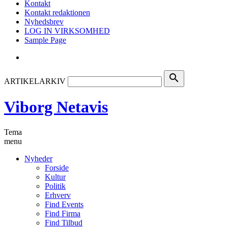
Kontakt
Kontakt redaktionen
Nyhedsbrev
LOG IN VIRKSOMHED
Sample Page
search
ARTIKELARKIV
Viborg Netavis
Tema
menu
Nyheder
Forside
Kultur
Politik
Erhverv
Find Events
Find Firma
Find Tilbud