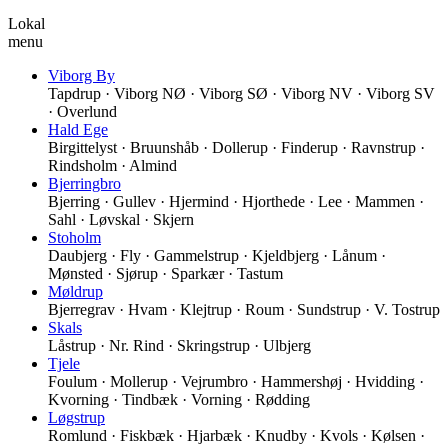
Lokal
menu
Viborg By
Tapdrup · Viborg NØ · Viborg SØ · Viborg NV · Viborg SV
· Overlund
Hald Ege
Birgittelyst · Bruunshåb · Dollerup · Finderup · Ravnstrup ·
Rindsholm · Almind
Bjerringbro
Bjerring · Gullev · Hjermind · Hjorthede · Lee · Mammen ·
Sahl · Løvskal · Skjern
Stoholm
Daubjerg · Fly · Gammelstrup · Kjeldbjerg · Lånum ·
Mønsted · Sjørup · Sparkær · Tastum
Møldrup
Bjerregrav · Hvam · Klejtrup · Roum · Sundstrup · V. Tostrup
Skals
Låstrup · Nr. Rind · Skringstrup · Ulbjerg
Tjele
Foulum · Mollerup · Vejrumbro · Hammershøj · Hvidding ·
Kvorning · Tindbæk · Vorning · Rødding
Løgstrup
Romlund · Fiskbæk · Hjarbæk · Knudby · Kvols · Kølsen ·