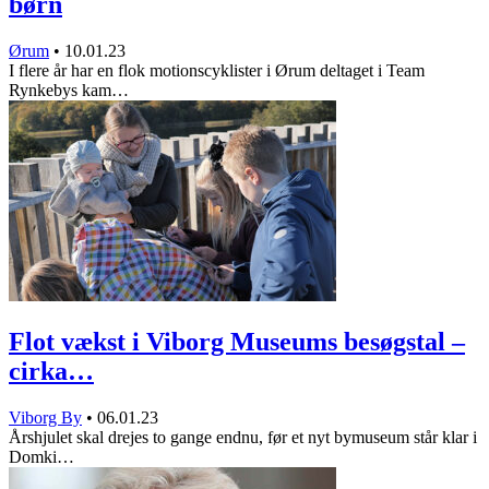
børn
Ørum
•
10.01.23
I flere år har en flok motionscyklister i Ørum deltaget i Team
Rynkebys kam…
Flot vækst i Viborg Museums besøgstal –
cirka…
Viborg By
•
06.01.23
Årshjulet skal drejes to gange endnu, før et nyt bymuseum står klar i
Domki…