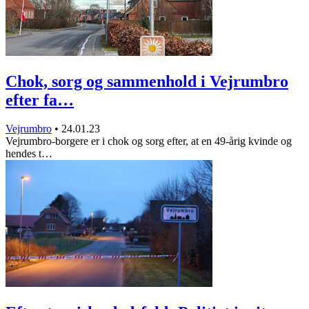
Chok, sorg og sammenhold i Vejrumbro
efter fa…
Vejrumbro
•
24.01.23
Vejrumbro-borgere er i chok og sorg efter, at en 49-årig kvinde og
hendes t…