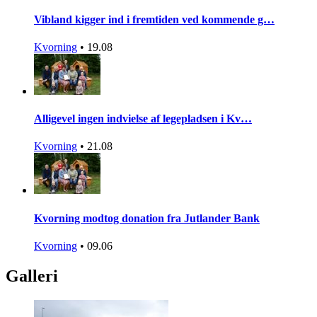
Vibland kigger ind i fremtiden ved kommende g…
Kvorning
•
19.08
Alligevel ingen indvielse af legepladsen i Kv…
Kvorning
•
21.08
Kvorning modtog donation fra Jutlander Bank
Kvorning
•
09.06
Galleri