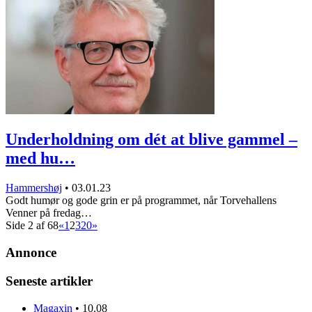
Underholdning om dét at blive gammel –
med hu…
Hammershøj
•
03.01.23
Godt humør og gode grin er på programmet, når Torvehallens
Venner på fredag…
Side 2 af 68
«
1
2
3
20
»
Annonce
Seneste artikler
Magaxin
•
10.08