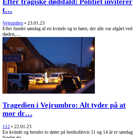
Efter tragiske dødsfald: Politiet inviterer
t…
Vejrumbro
•
23.01.23
Efter fundet søndag af en kvinde og to børn, der alle var afgået ved
døden,…
Tragedien i Vejrumbro: Alt tyder på at
mor dr…
112
•
22.01.23
En kvinde og hendes to døtre på henholdsvis 11 og 14 år er søndag
fundet dø…