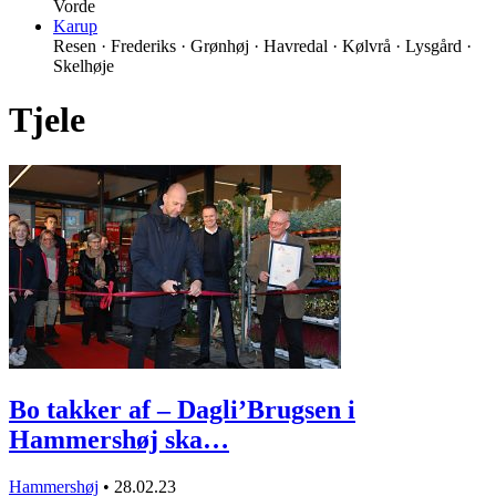
Vorde
Karup
Resen · Frederiks · Grønhøj · Havredal · Kølvrå · Lysgård ·
Skelhøje
Tjele
Bo takker af – Dagli’Brugsen i
Hammershøj ska…
Hammershøj
•
28.02.23