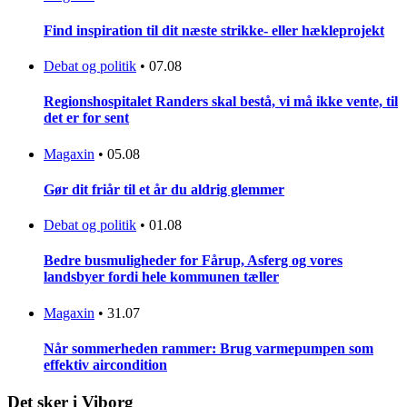
Find inspiration til dit næste strikke- eller hækleprojekt
Debat og politik
•
07.08
Regionshospitalet Randers skal bestå, vi må ikke vente, til
det er for sent
Magaxin
•
05.08
Gør dit friår til et år du aldrig glemmer
Debat og politik
•
01.08
Bedre busmuligheder for Fårup, Asferg og vores
landsbyer fordi hele kommunen tæller
Magaxin
•
31.07
Når sommerheden rammer: Brug varmepumpen som
effektiv aircondition
Det sker i Viborg