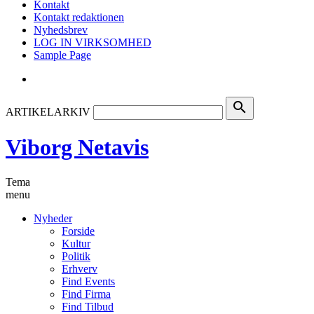
Kontakt
Kontakt redaktionen
Nyhedsbrev
LOG IN VIRKSOMHED
Sample Page
search
ARTIKELARKIV
Viborg Netavis
Tema
menu
Nyheder
Forside
Kultur
Politik
Erhverv
Find Events
Find Firma
Find Tilbud