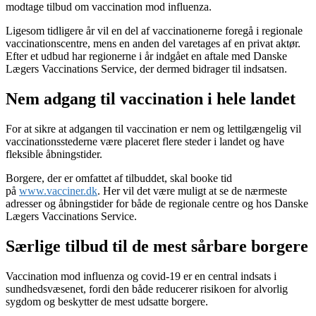
modtage tilbud om vaccination mod influenza.
Ligesom tidligere år vil en del af vaccinationerne foregå i regionale
vaccinationscentre, mens en anden del varetages af en privat aktør.
Efter et udbud har regionerne i år indgået en aftale med Danske
Lægers Vaccinations Service, der dermed bidrager til indsatsen.
Nem adgang til vaccination i hele landet
For at sikre at adgangen til vaccination er nem og lettilgængelig vil
vaccinationsstederne være placeret flere steder i landet og have
fleksible åbningstider.
Borgere, der er omfattet af tilbuddet, skal booke tid
på
www.vacciner.dk
. Her vil det være muligt at se de nærmeste
adresser og åbningstider for både de regionale centre og hos Danske
Lægers Vaccinations Service.
Særlige tilbud til de mest sårbare borgere
Vaccination mod influenza og covid-19 er en central indsats i
sundhedsvæsenet, fordi den både reducerer risikoen for alvorlig
sygdom og beskytter de mest udsatte borgere.