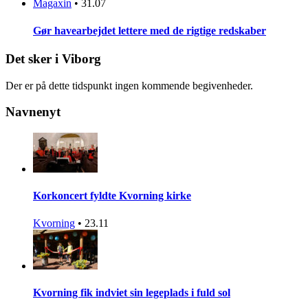
Magaxin
•
31.07
Gør havearbejdet lettere med de rigtige redskaber
Det sker i Viborg
Der er på dette tidspunkt ingen kommende begivenheder.
Navnenyt
Korkoncert fyldte Kvorning kirke
Kvorning
•
23.11
Kvorning fik indviet sin legeplads i fuld sol