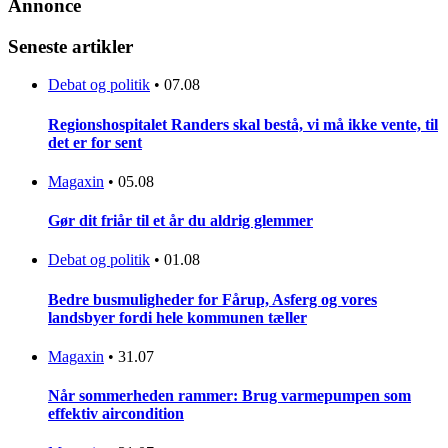
Annonce
Seneste artikler
Debat og politik
•
07.08
Regionshospitalet Randers skal bestå, vi må ikke vente, til
det er for sent
Magaxin
•
05.08
Gør dit friår til et år du aldrig glemmer
Debat og politik
•
01.08
Bedre busmuligheder for Fårup, Asferg og vores
landsbyer fordi hele kommunen tæller
Magaxin
•
31.07
Når sommerheden rammer: Brug varmepumpen som
effektiv aircondition