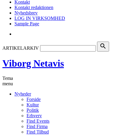
Kontakt
Kontakt redaktionen
Nyhedsbrev
LOG IN VIRKSOMHED
Sample Page
search
ARTIKELARKIV
Viborg Netavis
Tema
menu
Nyheder
Forside
Kultur
Politik
Erhverv
Find Events
Find Firma
Find Tilbud