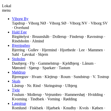
Lokal
menu
Viborg By
Tapdrup · Viborg NØ · Viborg SØ · Viborg NV · Viborg SV
· Overlund
Hald Ege
Birgittelyst · Bruunshåb · Dollerup · Finderup · Ravnstrup ·
Rindsholm · Almind
Bjerringbro
Bjerring · Gullev · Hjermind · Hjorthede · Lee · Mammen ·
Sahl · Løvskal · Skjern
Stoholm
Daubjerg · Fly · Gammelstrup · Kjeldbjerg · Lånum ·
Mønsted · Sjørup · Sparkær · Tastum
Møldrup
Bjerregrav · Hvam · Klejtrup · Roum · Sundstrup · V. Tostrup
Skals
Låstrup · Nr. Rind · Skringstrup · Ulbjerg
Tjele
Foulum · Mollerup · Vejrumbro · Hammershøj · Hvidding ·
Kvorning · Tindbæk · Vorning · Rødding
Løgstrup
Romlund · Fiskbæk · Hjarbæk · Knudby · Kvols · Kølsen ·