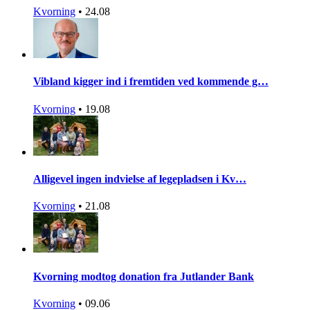
Kvorning
•
24.08
Vibland kigger ind i fremtiden ved kommende g…
Kvorning
•
19.08
Alligevel ingen indvielse af legepladsen i Kv…
Kvorning
•
21.08
Kvorning modtog donation fra Jutlander Bank
Kvorning
•
09.06