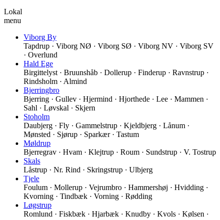
Lokal
menu
Viborg By
Tapdrup · Viborg NØ · Viborg SØ · Viborg NV · Viborg SV
· Overlund
Hald Ege
Birgittelyst · Bruunshåb · Dollerup · Finderup · Ravnstrup ·
Rindsholm · Almind
Bjerringbro
Bjerring · Gullev · Hjermind · Hjorthede · Lee · Mammen ·
Sahl · Løvskal · Skjern
Stoholm
Daubjerg · Fly · Gammelstrup · Kjeldbjerg · Lånum ·
Mønsted · Sjørup · Sparkær · Tastum
Møldrup
Bjerregrav · Hvam · Klejtrup · Roum · Sundstrup · V. Tostrup
Skals
Låstrup · Nr. Rind · Skringstrup · Ulbjerg
Tjele
Foulum · Mollerup · Vejrumbro · Hammershøj · Hvidding ·
Kvorning · Tindbæk · Vorning · Rødding
Løgstrup
Romlund · Fiskbæk · Hjarbæk · Knudby · Kvols · Kølsen ·