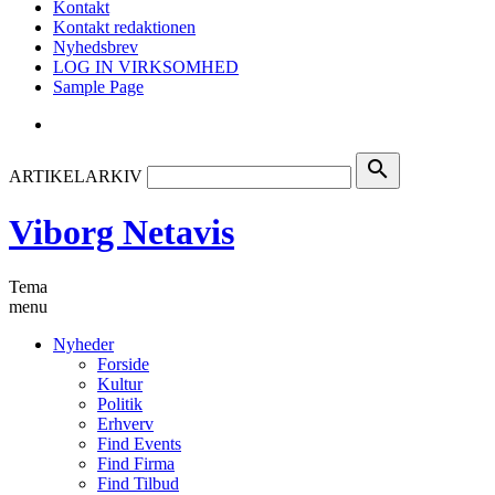
Kontakt
Kontakt redaktionen
Nyhedsbrev
LOG IN VIRKSOMHED
Sample Page
search
ARTIKELARKIV
Viborg Netavis
Tema
menu
Nyheder
Forside
Kultur
Politik
Erhverv
Find Events
Find Firma
Find Tilbud