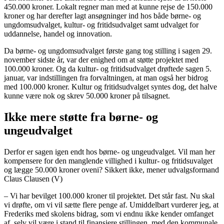
450.000 kroner. Lokalt regner man med at kunne rejse de 150.000
kroner og har derefter lagt ansøgninger ind hos både børne- og
ungdomsudvalget, kultur- og fritidsudvalget samt udvalget for
uddannelse, handel og innovation.
Da børne- og ungdomsudvalget første gang tog stilling i sagen 29.
november sidste år, var der enighed om at støtte projektet med
100.000 kroner. Og da kultur- og fritidsudvalget drøftede sagen 5.
januar, var indstillingen fra forvaltningen, at man også her bidrog
med 100.000 kroner. Kultur og fritidsudvalget syntes dog, det halve
kunne være nok og skrev 50.000 kroner på tilsagnet.
Ikke mere støtte fra børne- og
ungeudvalget
Derfor er sagen igen endt hos børne- og ungeudvalget. Vil man her
kompensere for den manglende villighed i kultur- og fritidsuvalget
og lægge 50.000 kroner oveni? Sikkert ikke, mener udvalgsformand
Claus Clausen (V)
– Vi har bevilget 100.000 kroner til projektet. Det står fast. Nu skal
vi drøfte, om vi vil sætte flere penge af. Umiddelbart vurderer jeg, at
Frederiks med skolens bidrag, som vi endnu ikke kender omfanget
af, selv vil være i stand til finansiere stillingen, med den kommunale