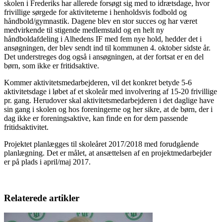
skolen i Frederiks har allerede forsøgt sig med to idrætsdage, hvor
frivillige sørgede for aktiviteterne i henholdsvis fodbold og
håndbold/gymnastik. Dagene blev en stor succes og har været
medvirkende til stigende medlemstald og en helt ny
håndboldafdeling i Alhedens IF med fem nye hold, hedder det i
ansøgningen, der blev sendt ind til kommunen 4. oktober sidste år.
Det understreges dog også i ansøgningen, at der fortsat er en del
børn, som ikke er fritidsaktive.
Kommer aktivitetsmedarbejderen, vil det konkret betyde 5-6
aktivitetsdage i løbet af et skoleår med involvering af 15-20 frivillige
pr. gang. Herudover skal aktivitetsmedarbejderen i det daglige have
sin gang i skolen og hos foreningerne og her sikre, at de børn, der i
dag ikke er foreningsaktive, kan finde en for dem passende
fritidsaktivitet.
Projektet planlægges til skoleåret 2017/2018 med forudgående
planlægning. Det er målet, at ansættelsen af en projektmedarbejder
er på plads i april/maj 2017.
Relaterede artikler