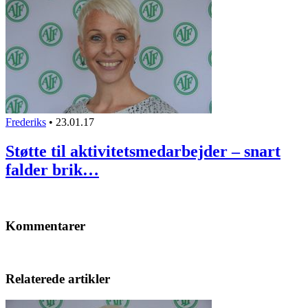
Frederiks
•
23.01.17
Støtte til aktivitetsmedarbejder – snart
falder brik…
Kommentarer
Relaterede artikler