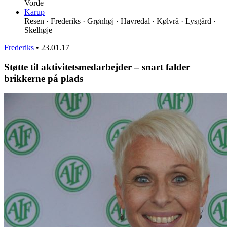
Vorde
Karup
Resen · Frederiks · Grønhøj · Havredal · Kølvrå · Lysgård ·
Skelhøje
Frederiks
•
23.01.17
Støtte til aktivitetsmedarbejder – snart falder
brikkerne på plads