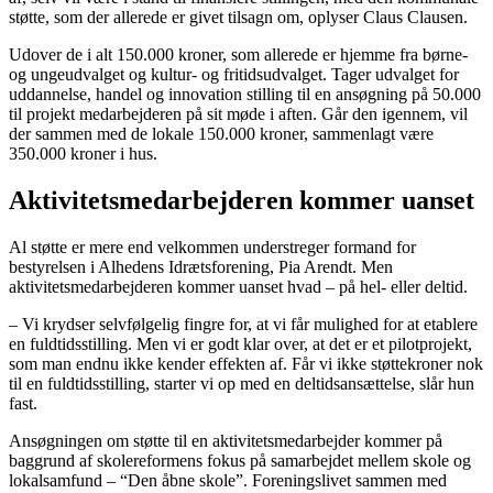
støtte, som der allerede er givet tilsagn om, oplyser Claus Clausen.
Udover de i alt 150.000 kroner, som allerede er hjemme fra børne-
og ungeudvalget og kultur- og fritidsudvalget. Tager udvalget for
uddannelse, handel og innovation stilling til en ansøgning på 50.000
til projekt medarbejderen på sit møde i aften. Går den igennem, vil
der sammen med de lokale 150.000 kroner, sammenlagt være
350.000 kroner i hus.
Aktivitetsmedarbejderen kommer uanset
Al støtte er mere end velkommen understreger formand for
bestyrelsen i Alhedens Idrætsforening, Pia Arendt. Men
aktivitetsmedarbejderen kommer uanset hvad – på hel- eller deltid.
– Vi krydser selvfølgelig fingre for, at vi får mulighed for at etablere
en fuldtidsstilling. Men vi er godt klar over, at det er et pilotprojekt,
som man endnu ikke kender effekten af. Får vi ikke støttekroner nok
til en fuldtidsstilling, starter vi op med en deltidsansættelse, slår hun
fast.
Ansøgningen om støtte til en aktivitetsmedarbejder kommer på
baggrund af skolereformens fokus på samarbejdet mellem skole og
lokalsamfund – “Den åbne skole”. Foreningslivet sammen med