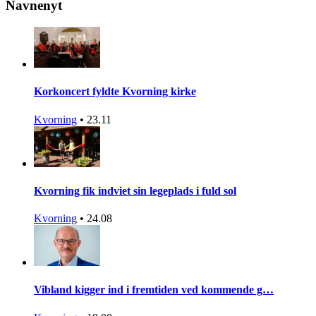
Navnenyt
Korkoncert fyldte Kvorning kirke
Kvorning
•
23.11
Kvorning fik indviet sin legeplads i fuld sol
Kvorning
•
24.08
Vibland kigger ind i fremtiden ved kommende g…