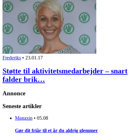
Frederiks
•
23.01.17
Støtte til aktivitetsmedarbejder – snart
falder brik…
Annonce
Seneste artikler
Magaxin
•
05.08
Gør dit friår til et år du aldrig glemmer