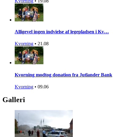
Kvorning
•
19.08
Alligevel ingen indvielse af legepladsen i Kv…
Kvorning
•
21.08
Kvorning modtog donation fra Jutlander Bank
Kvorning
•
09.06
Galleri