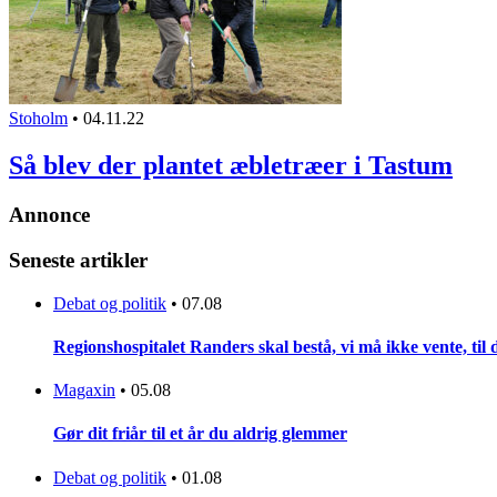
Stoholm
•
04.11.22
Så blev der plantet æbletræer i Tastum
Annonce
Seneste artikler
Debat og politik
•
07.08
Regionshospitalet Randers skal bestå, vi må ikke vente, til d
Magaxin
•
05.08
Gør dit friår til et år du aldrig glemmer
Debat og politik
•
01.08