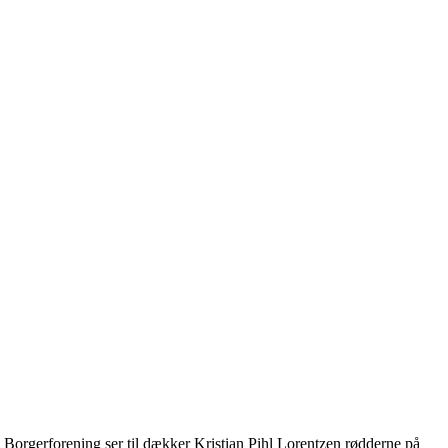
 Borgerforening ser til dækker Kristian Pihl Lorentzen rødderne på