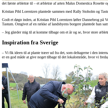
det første æbletræ til – et æbletræ af arten Malus Domestica Rosette 
Kristian Pihl Lorentzen plantede sammen med Rally Stoholm og Tast
Godt et døgn inden, at Kristian Pihl Lorentzen løfter Dannebrog på Ve
Tastum. Omgivet af en række af landsbyens borgere plantede han sam
– Jeg glæder mig til at komme tilbage om et år og se, hvor store æbletr
Inspiration fra Sverige
– Vi fik ideen til at plante træer ud fra det, som deltagerne i den inte
er en god måde at give noget tilbage til det lokalområde, hvor vi fredag