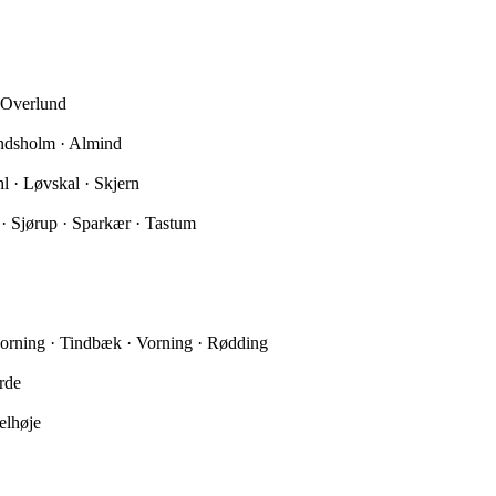
 Overlund
Rindsholm · Almind
l · Løvskal · Skjern
· Sjørup · Sparkær · Tastum
orning · Tindbæk · Vorning · Rødding
rde
elhøje