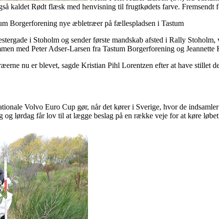
også kaldet Rødt flæsk med henvisning til frugtkødets farve. Fremsendt 
um Borgerforening nye æbletræer på fællespladsen i Tastum
stergade i Stoholm og sender første mandskab afsted i Rally Stoholm, va
men med Peter Adser-Larsen fra Tastum Borgerforening og Jeannette K
æerne nu er blevet, sagde Kristian Pihl Lorentzen efter at have stillet 
rnationale Volvo Euro Cup gør, når det kører i Sverige, hvor de indsamler 
 og lørdag får lov til at lægge beslag på en række veje for at køre løbet