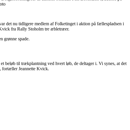
foto
r det nu tidligere medlem af Folketinget i aktion på fællespladsen i
vick fra Rally Stoholm tre æbletræer.
den grønne spade.
et beløb til trækplantning ved hvert løb, de deltager i. Vi synes, at det
, fortæller Jeannette Kvick.