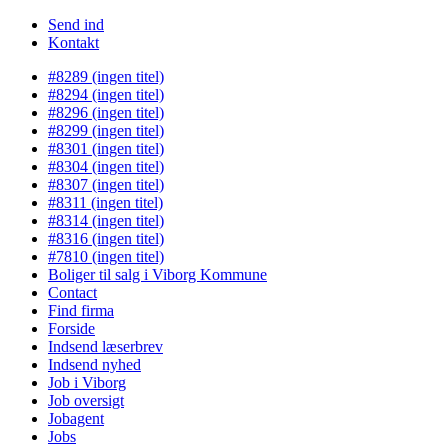
Send ind
Kontakt
#8289 (ingen titel)
#8294 (ingen titel)
#8296 (ingen titel)
#8299 (ingen titel)
#8301 (ingen titel)
#8304 (ingen titel)
#8307 (ingen titel)
#8311 (ingen titel)
#8314 (ingen titel)
#8316 (ingen titel)
#7810 (ingen titel)
Boliger til salg i Viborg Kommune
Contact
Find firma
Forside
Indsend læserbrev
Indsend nyhed
Job i Viborg
Job oversigt
Jobagent
Jobs