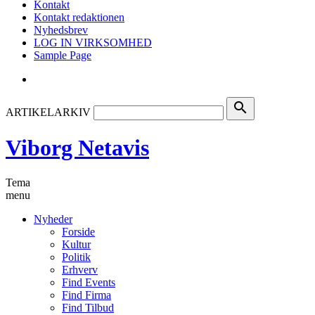
Kontakt
Kontakt redaktionen
Nyhedsbrev
LOG IN VIRKSOMHED
Sample Page
search
ARTIKELARKIV
Viborg Netavis
Tema
menu
Nyheder
Forside
Kultur
Politik
Erhverv
Find Events
Find Firma
Find Tilbud