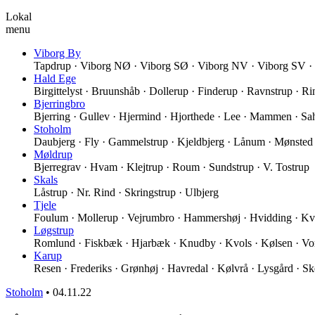
Lokal
menu
Viborg By
Tapdrup · Viborg NØ · Viborg SØ · Viborg NV · Viborg SV ·
Hald Ege
Birgittelyst · Bruunshåb · Dollerup · Finderup · Ravnstrup · 
Bjerringbro
Bjerring · Gullev · Hjermind · Hjorthede · Lee · Mammen · Sah
Stoholm
Daubjerg · Fly · Gammelstrup · Kjeldbjerg · Lånum · Mønsted 
Møldrup
Bjerregrav · Hvam · Klejtrup · Roum · Sundstrup · V. Tostrup
Skals
Låstrup · Nr. Rind · Skringstrup · Ulbjerg
Tjele
Foulum · Mollerup · Vejrumbro · Hammershøj · Hvidding · Kv
Løgstrup
Romlund · Fiskbæk · Hjarbæk · Knudby · Kvols · Kølsen · Vo
Karup
Resen · Frederiks · Grønhøj · Havredal · Kølvrå · Lysgård · Sk
Stoholm
•
04.11.22