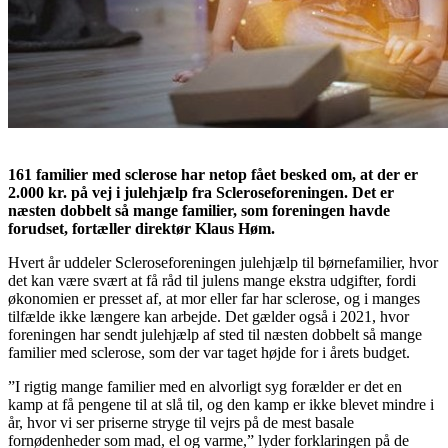
161 familier med sclerose har netop fået besked om, at der er
2.000 kr. på vej i julehjælp fra Scleroseforeningen. Det er
næsten dobbelt så mange familier, som foreningen havde
forudset, fortæller direktør Klaus Høm.
Hvert år uddeler Scleroseforeningen julehjælp til børnefamilier, hvor
det kan være svært at få råd til julens mange ekstra udgifter, fordi
økonomien er presset af, at mor eller far har sclerose, og i manges
tilfælde ikke længere kan arbejde. Det gælder også i 2021, hvor
foreningen har sendt julehjælp af sted til næsten dobbelt så mange
familier med sclerose, som der var taget højde for i årets budget.
”I rigtig mange familier med en alvorligt syg forælder er det en
kamp at få pengene til at slå til, og den kamp er ikke blevet mindre i
år, hvor vi ser priserne stryge til vejrs på de mest basale
fornødenheder som mad, el og varme,” lyder forklaringen på de