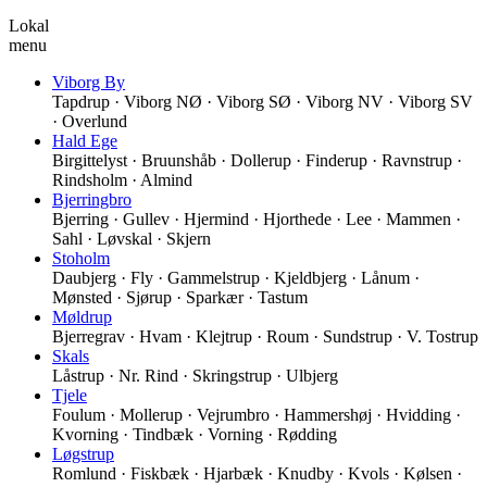
Lokal
menu
Viborg By
Tapdrup · Viborg NØ · Viborg SØ · Viborg NV · Viborg SV
· Overlund
Hald Ege
Birgittelyst · Bruunshåb · Dollerup · Finderup · Ravnstrup ·
Rindsholm · Almind
Bjerringbro
Bjerring · Gullev · Hjermind · Hjorthede · Lee · Mammen ·
Sahl · Løvskal · Skjern
Stoholm
Daubjerg · Fly · Gammelstrup · Kjeldbjerg · Lånum ·
Mønsted · Sjørup · Sparkær · Tastum
Møldrup
Bjerregrav · Hvam · Klejtrup · Roum · Sundstrup · V. Tostrup
Skals
Låstrup · Nr. Rind · Skringstrup · Ulbjerg
Tjele
Foulum · Mollerup · Vejrumbro · Hammershøj · Hvidding ·
Kvorning · Tindbæk · Vorning · Rødding
Løgstrup
Romlund · Fiskbæk · Hjarbæk · Knudby · Kvols · Kølsen ·