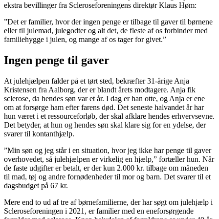
ekstra bevillinger fra Scleroseforeningens direktør Klaus Høm:
”Det er familier, hvor der ingen penge er tilbage til gaver til børnene
eller til julemad, julegodter og alt det, de fleste af os forbinder med
familiehygge i julen, og mange af os tager for givet.”
Ingen penge til gaver
At julehjælpen falder på et tørt sted, bekræfter 31-årige Anja
Kristensen fra Aalborg, der er blandt årets modtagere. Anja fik
sclerose, da hendes søn var et år. I dag er han otte, og Anja er ene
om at forsørge ham efter farens død. Det seneste halvandet år har
hun været i et ressourceforløb, der skal afklare hendes erhvervsevne.
Det betyder, at hun og hendes søn skal klare sig for en ydelse, der
svarer til kontanthjælp.
”Min søn og jeg står i en situation, hvor jeg ikke har penge til gaver
overhovedet, så julehjælpen er virkelig en hjælp,” fortæller hun. Når
de faste udgifter er betalt, er der kun 2.000 kr. tilbage om måneden
til mad, tøj og andre fornødenheder til mor og barn. Det svarer til et
dagsbudget på 67 kr.
Mere end to ud af tre af børnefamilierne, der har søgt om julehjælp i
Scleroseforeningen i 2021, er familier med en eneforsørgende