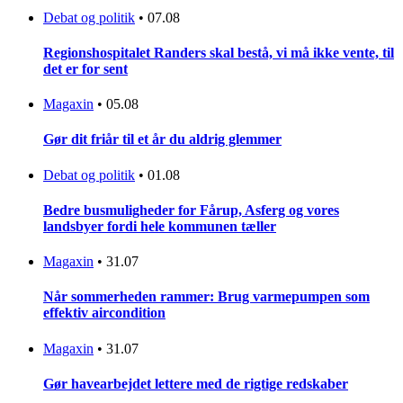
Debat og politik
•
07.08
Regionshospitalet Randers skal bestå, vi må ikke vente, til
det er for sent
Magaxin
•
05.08
Gør dit friår til et år du aldrig glemmer
Debat og politik
•
01.08
Bedre busmuligheder for Fårup, Asferg og vores
landsbyer fordi hele kommunen tæller
Magaxin
•
31.07
Når sommerheden rammer: Brug varmepumpen som
effektiv aircondition
Magaxin
•
31.07
Gør havearbejdet lettere med de rigtige redskaber