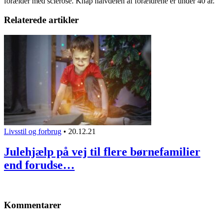
forælder med sclerose. Knap halvdelen af forældrene er under 40 år.
Relaterede artikler
Livsstil og forbrug
•
20.12.21
Julehjælp på vej til flere børnefamilier
end forudse…
Kommentarer