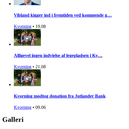
Vibland kigger ind i fremtiden ved kommende g…
Kvorning
•
19.08
Alligevel ingen indvielse af legepladsen i Kv…
Kvorning
•
21.08
Kvorning modtog donation fra Jutlander Bank
Kvorning
•
09.06
Galleri