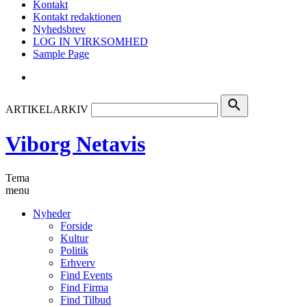
Kontakt
Kontakt redaktionen
Nyhedsbrev
LOG IN VIRKSOMHED
Sample Page
search
ARTIKELARKIV
Viborg Netavis
Tema
menu
Nyheder
Forside
Kultur
Politik
Erhverv
Find Events
Find Firma
Find Tilbud