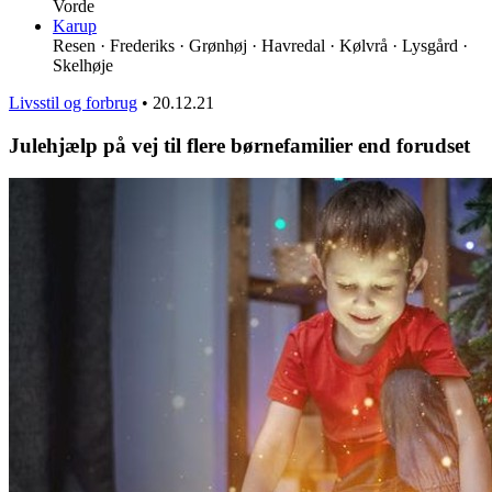
Vorde
Karup
Resen · Frederiks · Grønhøj · Havredal · Kølvrå · Lysgård ·
Skelhøje
Livsstil og forbrug
•
20.12.21
Julehjælp på vej til flere børnefamilier end forudset