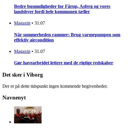
Bedre busmuligheder for Fårup, Asferg og vores
landsbyer fordi hele kommunen tæller
Magaxin
•
31.07
Når sommerheden rammer: Brug varmepumpen som
effektiv aircondition
Magaxin
•
31.07
Gør havearbejdet lettere med de rigtige redskaber
Det sker i Viborg
Der er på dette tidspunkt ingen kommende begivenheder.
Navnenyt