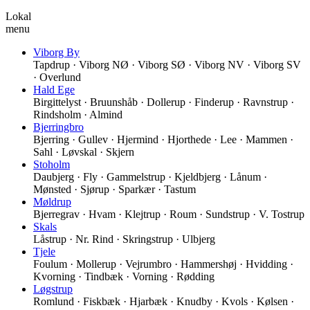
Lokal
menu
Viborg By
Tapdrup · Viborg NØ · Viborg SØ · Viborg NV · Viborg SV
· Overlund
Hald Ege
Birgittelyst · Bruunshåb · Dollerup · Finderup · Ravnstrup ·
Rindsholm · Almind
Bjerringbro
Bjerring · Gullev · Hjermind · Hjorthede · Lee · Mammen ·
Sahl · Løvskal · Skjern
Stoholm
Daubjerg · Fly · Gammelstrup · Kjeldbjerg · Lånum ·
Mønsted · Sjørup · Sparkær · Tastum
Møldrup
Bjerregrav · Hvam · Klejtrup · Roum · Sundstrup · V. Tostrup
Skals
Låstrup · Nr. Rind · Skringstrup · Ulbjerg
Tjele
Foulum · Mollerup · Vejrumbro · Hammershøj · Hvidding ·
Kvorning · Tindbæk · Vorning · Rødding
Løgstrup
Romlund · Fiskbæk · Hjarbæk · Knudby · Kvols · Kølsen ·