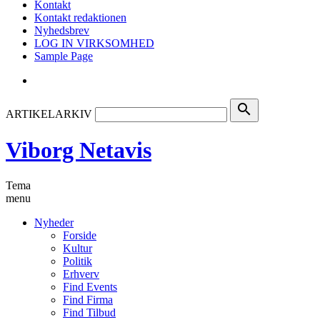
Kontakt
Kontakt redaktionen
Nyhedsbrev
LOG IN VIRKSOMHED
Sample Page
search
ARTIKELARKIV
Viborg Netavis
Tema
menu
Nyheder
Forside
Kultur
Politik
Erhverv
Find Events
Find Firma
Find Tilbud