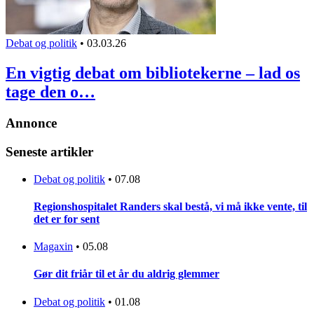
Debat og politik
•
03.03.26
En vigtig debat om bibliotekerne – lad os
tage den o…
Annonce
Seneste artikler
Debat og politik
•
07.08
Regionshospitalet Randers skal bestå, vi må ikke vente, til
det er for sent
Magaxin
•
05.08
Gør dit friår til et år du aldrig glemmer
Debat og politik
•
01.08