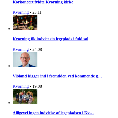
Korkoncert fyldte Kvorning kirke
Kvorning
•
23.11
Kvorning fik indviet sin legeplads i fuld sol
Kvorning
•
24.08
Vibland kigger ind i fremtiden ved kommende g…
Kvorning
•
19.08
Alligevel ingen indvielse af legepladsen i Kv…