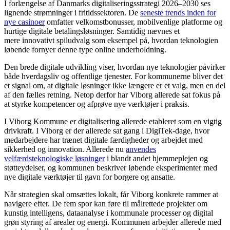
I forlængelse af Danmarks digitaliseringsstrategi 2026–2030 ses
lignende strømninger i fritidssektoren. De
seneste trends inden for
nye casinoer
omfatter velkomstbonusser, mobilvenlige platforme og
hurtige digitale betalingsløsninger. Samtidig nævnes et
mere
innovativt spiludvalg som eksempel på, hvordan teknologien
løbende fornyer denne type online underholdning.
Den brede digitale udvikling viser, hvordan nye teknologier påvirker
både hverdagsliv og offentlige tjenester. For kommunerne bliver det
et signal om, at digitale løsninger ikke længere er et valg, men en del
af den fælles retning. Netop derfor har Viborg allerede sat fokus på
at styrke kompetencer og afprøve nye værktøjer i praksis.
I Viborg Kommune er digitalisering allerede etableret som en vigtig
drivkraft. I Viborg er der allerede sat gang i DigiTek-dage, hvor
medarbejdere har trænet digitale færdigheder og arbejdet med
sikkerhed og innovation. Allerede nu
anvendes
velfærdsteknologiske løsninger
i blandt andet hjemmeplejen og
støtteydelser, og kommunen beskriver løbende eksperimenter med
nye digitale værktøjer til gavn for borgere og ansatte.
Når strategien skal omsættes lokalt, får Viborg konkrete rammer at
navigere efter. De fem spor kan føre til målrettede projekter om
kunstig intelligens, dataanalyse i kommunale processer og digital
grøn styring af arealer og energi. Kommunen arbejder allerede med