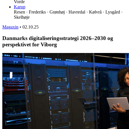
Vorde
Karup
Resen · Frederiks · Grønhøj · Havredal · Kølvrå · Lysgård ·
Skelhøje
Magaxin
•
02.10.25
Danmarks digitaliseringsstrategi 2026–2030 og
perspektivet for Viborg