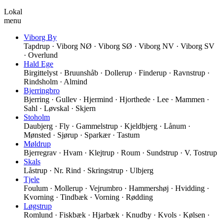
Lokal
menu
Viborg By
Tapdrup · Viborg NØ · Viborg SØ · Viborg NV · Viborg SV
· Overlund
Hald Ege
Birgittelyst · Bruunshåb · Dollerup · Finderup · Ravnstrup ·
Rindsholm · Almind
Bjerringbro
Bjerring · Gullev · Hjermind · Hjorthede · Lee · Mammen ·
Sahl · Løvskal · Skjern
Stoholm
Daubjerg · Fly · Gammelstrup · Kjeldbjerg · Lånum ·
Mønsted · Sjørup · Sparkær · Tastum
Møldrup
Bjerregrav · Hvam · Klejtrup · Roum · Sundstrup · V. Tostrup
Skals
Låstrup · Nr. Rind · Skringstrup · Ulbjerg
Tjele
Foulum · Mollerup · Vejrumbro · Hammershøj · Hvidding ·
Kvorning · Tindbæk · Vorning · Rødding
Løgstrup
Romlund · Fiskbæk · Hjarbæk · Knudby · Kvols · Kølsen ·