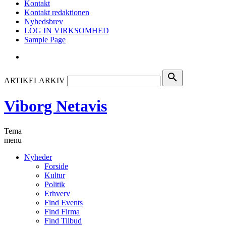
Kontakt
Kontakt redaktionen
Nyhedsbrev
LOG IN VIRKSOMHED
Sample Page
search
ARTIKELARKIV
Viborg Netavis
Tema
menu
Nyheder
Forside
Kultur
Politik
Erhverv
Find Events
Find Firma
Find Tilbud