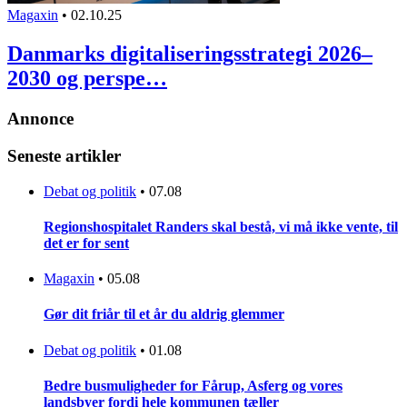
Magaxin
•
02.10.25
Danmarks digitaliseringsstrategi 2026–
2030 og perspe…
Annonce
Seneste artikler
Debat og politik
•
07.08
Regionshospitalet Randers skal bestå, vi må ikke vente, til
det er for sent
Magaxin
•
05.08
Gør dit friår til et år du aldrig glemmer
Debat og politik
•
01.08
Bedre busmuligheder for Fårup, Asferg og vores
landsbyer fordi hele kommunen tæller