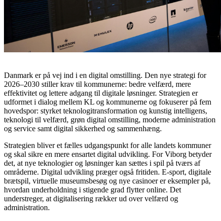
Danmark er på vej ind i en digital omstilling. Den nye strategi for
2026–2030 stiller krav til kommunerne: bedre velfærd, mere
effektivitet og lettere adgang til digitale løsninger. Strategien er
udformet i dialog mellem KL og kommunerne og fokuserer på fem
hovedspor: styrket teknologitransformation og kunstig intelligens,
teknologi til velfærd, grøn digital omstilling, moderne administration
og service samt digital sikkerhed og sammenhæng.
Strategien bliver et fælles udgangspunkt for alle landets kommuner
og skal sikre en mere ensartet digital udvikling. For Viborg betyder
det, at nye teknologier og løsninger kan sættes i spil på tværs af
områderne. Digital udvikling præger også fritiden. E-sport, digitale
brætspil, virtuelle museumsbesøg og nye casinoer er eksempler på,
hvordan underholdning i stigende grad flytter online. Det
understreger, at digitalisering rækker ud over velfærd og
administration.