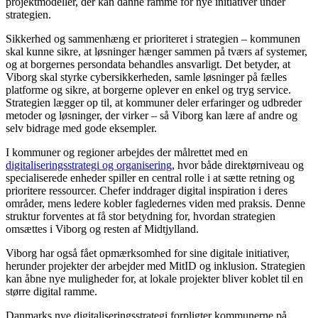
projektmodeller, der kan danne ramme for nye initiativer under
strategien.
Sikkerhed og sammenhæng er prioriteret i strategien – kommunen
skal kunne sikre, at løsninger hænger sammen på tværs af systemer,
og at borgernes persondata behandles ansvarligt. Det betyder, at
Viborg skal styrke cybersikkerheden, samle løsninger på fælles
platforme og sikre, at borgerne oplever en enkel og tryg service.
Strategien lægger op til, at kommuner deler erfaringer og udbreder
metoder og løsninger, der virker – så Viborg kan lære af andre og
selv bidrage med gode eksempler.
I kommuner og regioner arbejdes der målrettet med en
digitaliseringsstrategi og organisering
, hvor både direktørniveau og
specialiserede enheder spiller en central rolle i at sætte retning og
prioritere ressourcer. Chefer inddrager digital inspiration i deres
områder, mens ledere kobler fagledernes viden med praksis. Denne
struktur forventes at få stor betydning for, hvordan strategien
omsættes i Viborg og resten af Midtjylland.
Viborg har også fået opmærksomhed for sine digitale initiativer,
herunder projekter der arbejder med MitID og inklusion. Strategien
kan åbne nye muligheder for, at lokale projekter bliver koblet til en
større digital ramme.
Danmarks nye digitaliseringsstrategi forpligter kommunerne på