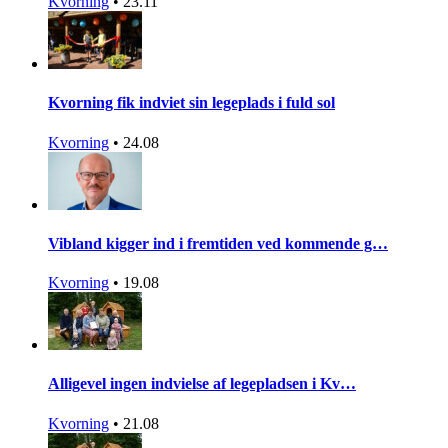
Kvorning
•
23.11
Kvorning fik indviet sin legeplads i fuld sol
Kvorning
•
24.08
Vibland kigger ind i fremtiden ved kommende g…
Kvorning
•
19.08
Alligevel ingen indvielse af legepladsen i Kv…
Kvorning
•
21.08