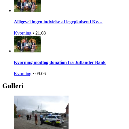
Alligevel ingen indvielse af legepladsen i Kv…
Kvorning
•
21.08
Kvorning modtog donation fra Jutlander Bank
Kvorning
•
09.06
Galleri