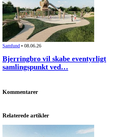
Samfund
•
08.06.26
Bjerringbro vil skabe eventyrligt
samlingspunkt ved…
Kommentarer
Relaterede artikler