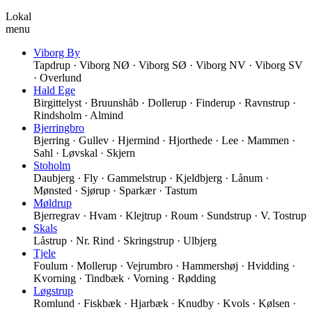
Lokal
menu
Viborg By
Tapdrup · Viborg NØ · Viborg SØ · Viborg NV · Viborg SV
· Overlund
Hald Ege
Birgittelyst · Bruunshåb · Dollerup · Finderup · Ravnstrup ·
Rindsholm · Almind
Bjerringbro
Bjerring · Gullev · Hjermind · Hjorthede · Lee · Mammen ·
Sahl · Løvskal · Skjern
Stoholm
Daubjerg · Fly · Gammelstrup · Kjeldbjerg · Lånum ·
Mønsted · Sjørup · Sparkær · Tastum
Møldrup
Bjerregrav · Hvam · Klejtrup · Roum · Sundstrup · V. Tostrup
Skals
Låstrup · Nr. Rind · Skringstrup · Ulbjerg
Tjele
Foulum · Mollerup · Vejrumbro · Hammershøj · Hvidding ·
Kvorning · Tindbæk · Vorning · Rødding
Løgstrup
Romlund · Fiskbæk · Hjarbæk · Knudby · Kvols · Kølsen ·