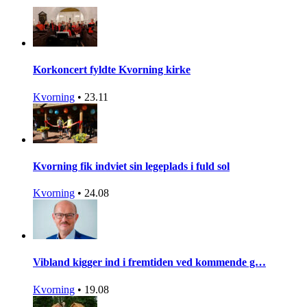
Korkoncert fyldte Kvorning kirke
Kvorning
•
23.11
Kvorning fik indviet sin legeplads i fuld sol
Kvorning
•
24.08
Vibland kigger ind i fremtiden ved kommende g…
Kvorning
•
19.08