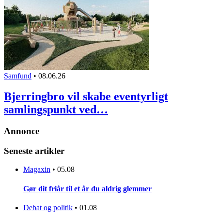
Samfund
•
08.06.26
Bjerringbro vil skabe eventyrligt
samlingspunkt ved…
Annonce
Seneste artikler
Magaxin
•
05.08
Gør dit friår til et år du aldrig glemmer
Debat og politik
•
01.08