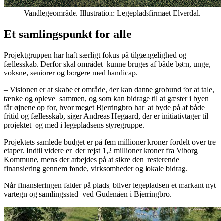
Vandlegeområde. Illustration: Legepladsfirmaet Elverdal.
Et samlingspunkt for alle
Projektgruppen har haft særligt fokus på tilgængelighed og
fællesskab. Derfor skal området
kunne bruges af både børn, unge,
voksne, seniorer og borgere med handicap.
– Visionen er at skabe et område, der kan danne grobund for at tale,
tænke og opleve
sammen, og som kan bidrage til at gæster i byen
får øjnene op for, hvor meget Bjerringbro har
at byde på af både
fritid og fællesskab, siger Andreas Hegaard, der er initiativtager til
projektet
og med i legepladsens styregruppe.
Projektets samlede budget er på fem millioner kroner fordelt over tre
etaper. Indtil videre er
der rejst 1,2 millioner kroner fra Viborg
Kommune, mens der arbejdes på at sikre den
resterende
finansiering gennem fonde, virksomheder og lokale bidrag.
Når finansieringen falder på plads, bliver legepladsen et markant nyt
vartegn og samlingssted
ved Gudenåen i Bjerringbro.