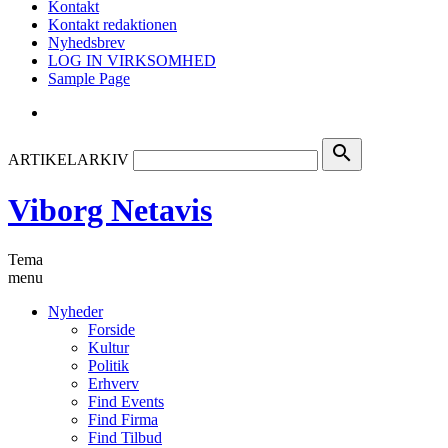
Kontakt
Kontakt redaktionen
Nyhedsbrev
LOG IN VIRKSOMHED
Sample Page
search
ARTIKELARKIV
Viborg Netavis
Tema
menu
Nyheder
Forside
Kultur
Politik
Erhverv
Find Events
Find Firma
Find Tilbud