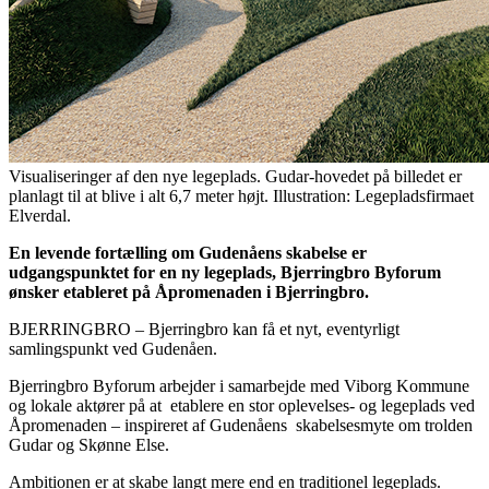
Visualiseringer af den nye legeplads. Gudar-hovedet på billedet er
planlagt til at blive i alt 6,7 meter højt. Illustration: Legepladsfirmaet
Elverdal.
En levende fortælling om Gudenåens
skabelse er
udgangspunktet for en ny
legeplads, Bjerringbro Byforum
ønsker
etableret på Åpromenaden i Bjerringbro.
BJERRINGBRO – Bjerringbro kan få et nyt, eventyrligt
samlingspunkt ved Gudenåen.
Bjerringbro Byforum arbejder i samarbejde med Viborg Kommune
og lokale aktører på at
etablere en stor oplevelses- og legeplads ved
Åpromenaden – inspireret af Gudenåens
skabelsesmyte om trolden
Gudar og Skønne Else.
Ambitionen er at skabe langt mere end en traditionel legeplads.