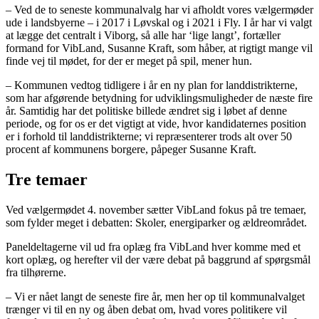
– Ved de to seneste kommunalvalg har vi afholdt vores vælgermøder
ude i landsbyerne – i 2017 i Løvskal og i 2021 i Fly. I år har vi valgt
at lægge det centralt i Viborg, så alle har ‘lige langt’, fortæller
formand for VibLand, Susanne Kraft, som håber, at rigtigt mange vil
finde vej til mødet, for der er meget på spil, mener hun.
– Kommunen vedtog tidligere i år en ny plan for landdistrikterne,
som har afgørende betydning for udviklingsmuligheder de næste fire
år. Samtidig har det politiske billede ændret sig i løbet af denne
periode, og for os er det vigtigt at vide, hvor kandidaternes position
er i forhold til landdistrikterne; vi repræsenterer trods alt over 50
procent af kommunens borgere, påpeger Susanne Kraft.
Tre temaer
Ved vælgermødet 4. november sætter VibLand fokus på tre temaer,
som fylder meget i debatten: Skoler, energiparker og ældreområdet.
Paneldeltagerne vil ud fra oplæg fra VibLand hver komme med et
kort oplæg, og herefter vil der være debat på baggrund af spørgsmål
fra tilhørerne.
– Vi er nået langt de seneste fire år, men her op til kommunalvalget
trænger vi til en ny og åben debat om, hvad vores politikere vil