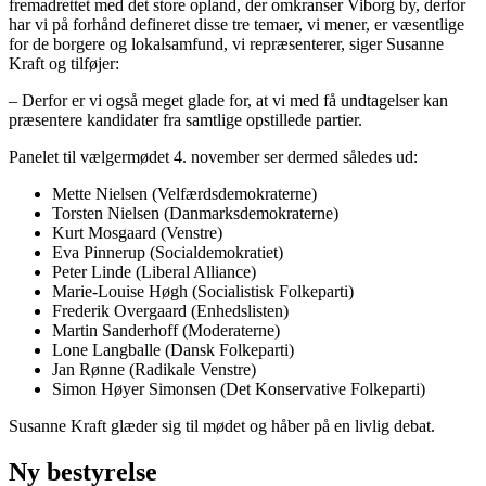
fremadrettet med det store opland, der omkranser Viborg by, derfor
har vi på forhånd defineret disse tre temaer, vi mener, er væsentlige
for de borgere og lokalsamfund, vi repræsenterer, siger Susanne
Kraft og tilføjer:
– Derfor er vi også meget glade for, at vi med få undtagelser kan
præsentere kandidater fra samtlige opstillede partier.
Panelet til vælgermødet 4. november ser dermed således ud:
Mette Nielsen (Velfærdsdemokraterne)
Torsten Nielsen (Danmarksdemokraterne)
Kurt Mosgaard (Venstre)
Eva Pinnerup (Socialdemokratiet)
Peter Linde (Liberal Alliance)
Marie-Louise Høgh (Socialistisk Folkeparti)
Frederik Overgaard (Enhedslisten)
Martin Sanderhoff (Moderaterne)
Lone Langballe (Dansk Folkeparti)
Jan Rønne (Radikale Venstre)
Simon Høyer Simonsen (Det Konservative Folkeparti)
Susanne Kraft glæder sig til mødet og håber på en livlig debat.
Ny bestyrelse