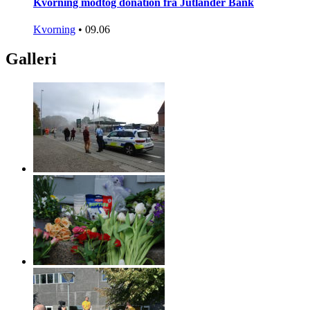
Kvorning modtog donation fra Jutlander Bank
Kvorning
•
09.06
Galleri