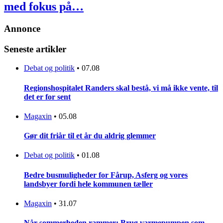
med fokus på…
Annonce
Seneste artikler
Debat og politik
•
07.08
Regionshospitalet Randers skal bestå, vi må ikke vente, til
det er for sent
Magaxin
•
05.08
Gør dit friår til et år du aldrig glemmer
Debat og politik
•
01.08
Bedre busmuligheder for Fårup, Asferg og vores
landsbyer fordi hele kommunen tæller
Magaxin
•
31.07
Når sommerheden rammer: Brug varmepumpen som