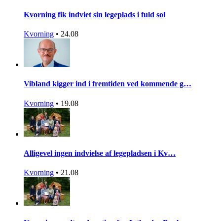
Kvorning fik indviet sin legeplads i fuld sol
Kvorning
•
24.08
Vibland kigger ind i fremtiden ved kommende g…
Kvorning
•
19.08
Alligevel ingen indvielse af legepladsen i Kv…
Kvorning
•
21.08