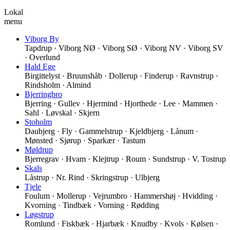
Lokal
menu
Viborg By
Tapdrup · Viborg NØ · Viborg SØ · Viborg NV · Viborg SV
· Overlund
Hald Ege
Birgittelyst · Bruunshåb · Dollerup · Finderup · Ravnstrup ·
Rindsholm · Almind
Bjerringbro
Bjerring · Gullev · Hjermind · Hjorthede · Lee · Mammen ·
Sahl · Løvskal · Skjern
Stoholm
Daubjerg · Fly · Gammelstrup · Kjeldbjerg · Lånum ·
Mønsted · Sjørup · Sparkær · Tastum
Møldrup
Bjerregrav · Hvam · Klejtrup · Roum · Sundstrup · V. Tostrup
Skals
Låstrup · Nr. Rind · Skringstrup · Ulbjerg
Tjele
Foulum · Mollerup · Vejrumbro · Hammershøj · Hvidding ·
Kvorning · Tindbæk · Vorning · Rødding
Løgstrup
Romlund · Fiskbæk · Hjarbæk · Knudby · Kvols · Kølsen ·