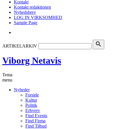
Kontakt
Kontakt redaktionen
Nyhedsbrev
LOG IN VIRKSOMHED
Sample Page
search
ARTIKELARKIV
Viborg Netavis
Tema
menu
Nyheder
Forside
Kultur
Politik
Erhverv
Find Events
Find Firma
Find Tilbud