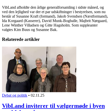
VibLand afholdte den årlige generalforsamling i sidste måned, og
ved den lejlighed var der et par udskiftninger i bestyrelsen, som nu
består af Susanne Kraft (forma
nd), Jakob Svendsen (Næstformand),
Ida Korgaard (Kasserer), David Munk-Bogballe, Majbrit Nørgaard,
Lene Winther Villadsen og Gitte Hagsholm. Som suppleanter
valgtes Kim Buus og Susanne Bak.
Relaterede artikler
Debat og politik
•
02.11.25
VibLand inviterer til vælgermøde i byen