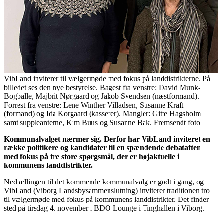
VibLand inviterer til vælgermøde med fokus på landdistrikterne. På
billedet ses den nye bestyrelse. Bagest fra venstre: David Munk-
Bogballe, Majbrit Nørgaard og Jakob Svendsen (næstformand).
Forrest fra venstre: Lene Winther Villadsen, Susanne Kraft
(formand) og Ida Korgaard (kasserer). Mangler: Gitte Hagsholm
samt suppleanterne, Kim Buus og Susanne Bak. Fremsendt foto
Kommunalvalget nærmer sig. Derfor har VibLand inviteret en
række politikere og kandidater til en spændende debataften
med fokus på tre store spørgsmål, der er højaktuelle i
kommunens landdistrikter.
Nedtællingen til det kommende kommunalvalg er godt i gang, og
VibLand (Viborg Landsbysammenslutning) inviterer traditionen tro
til vælgermøde med fokus på kommunens landdistrikter. Det finder
sted på tirsdag 4. november i BDO Lounge i Tinghallen i Viborg.