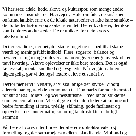
Vi har søer, ådale, hede, skove og kulturspor, som mange andre
kommuner misunder os. Hærvejen, Hald-området, de små stier
omkring landsbyerne og de lokale naturperler er ikke bare smukke –
de fortæller historier og skaber identitet. Det er kvaliteter, der ikke
kan kopieres andre steder. De er unikke for netop
vores
lokalsamfund.
Det er kvaliteter, der betyder stadig noget og er med til at skabe
værdi og meningsfuldt indhold. Flere søger ro, balance og
bevægelse, og mange oplever at naturen giver energi, overskud i en
travl hverdag. Aktive oplevelser er ikke bare motion. Det er også
fællesskab, mental sundhed og livsglæde. Når vi gør naturen
tilgængelig, gør vi det også lettere at leve et sundt liv.
Derfor mener vi i Venstre, at vi skal bruge den styrke, Viborg
allerede har, og udvikle kommunen til Danmarks førende hjemsted
for sundheds-, idræts- og wellnessturisme – med landdistrikterne
som en central motor. Vi skal gøre det endnu lettere at komme ud:
bedre formidling af ruter, tydelig skiltning, gode faciliteter og
oplevelser, der binder natur, kultur og landdistrikter naturligt
sammen.
På flere af vores ruter findes der allerede opholdsarealer og
formidling, og der samarbejdes mellem blandt andet VibLand og