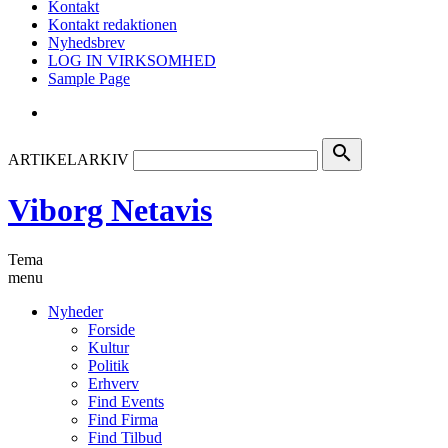
Kontakt
Kontakt redaktionen
Nyhedsbrev
LOG IN VIRKSOMHED
Sample Page
search
ARTIKELARKIV
Viborg Netavis
Tema
menu
Nyheder
Forside
Kultur
Politik
Erhverv
Find Events
Find Firma
Find Tilbud