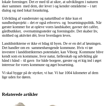
lokale foreninger. Det er med til at sikre, at udviklingen i naturen
sker sammen med dem, der lever i og kender områderne – i tæt
dialog og med lokal forankring.
Udvikling af vandreruter og naturtilbud er ikke kun et
sundhedsprojekt – det er også erhvervs- og bosætningspolitik. Når
gæster kommer for at opleve vores landskaber, gavner det caféer,
gårdbutikker, overnatningssteder og foreningsliv. Det skaber liv,
stolthed og aktivitet dér, hvor hverdagen leves.
Landdistrikterne er ikke et bilag til byen. De er en del af løsningen.
Det handler om en sammenhængende kommune. Hvis vi tør
investere i landdistrikternes potentialer, kan Viborg Kommune blive
kendt som en kommune, hvor natur, fællesskab og udvikling går
hånd i hånd – til gavn for både borgere, gæster og et kig ind i øget
interesse for vores kommune og øget bosætning.
Vi skal bygge på de styrker, vi har. Vi har 1004 kilometer af dem
lige uden for døren.
Relaterede artikler