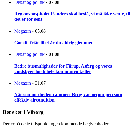
Debat og politik
•
07.08
Regionshospitalet Randers skal bestå, vi må ikke vente, til
det er for sent
Magaxin
•
05.08
Gør dit friår til et år du aldrig glemmer
Debat og politik
•
01.08
Bedre busmuligheder for Fårup, Asferg og vores
landsbyer fordi hele kommunen tæller
Magaxin
•
31.07
Når sommerheden rammer: Brug varmepumpen som
effektiv aircondition
Det sker i Viborg
Der er på dette tidspunkt ingen kommende begivenheder.