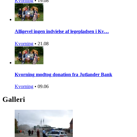
Kvorning
•
19.08
Alligevel ingen indvielse af legepladsen i Kv…
Kvorning
•
21.08
Kvorning modtog donation fra Jutlander Bank
Kvorning
•
09.06
Galleri