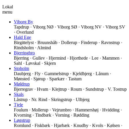
Lokal
menu
Viborg By
Tapdrup · Viborg NØ · Viborg SØ · Viborg NV · Viborg SV
· Overlund
Hald Ege
Birgittelyst · Bruunshåb · Dollerup · Finderup · Ravnstrup ·
Rindsholm · Almind
Bjerringbro
Bjerring · Gullev · Hjermind · Hjorthede · Lee · Mammen ·
Sahl · Løvskal · Skjern
Stoholm
Daubjerg · Fly · Gammelstrup · Kjeldbjerg · Lånum ·
Mønsted · Sjørup · Sparkær · Tastum
Møldrup
Bjerregrav · Hvam · Klejtrup · Roum · Sundstrup · V. Tostrup
Skals
Låstrup · Nr. Rind · Skringstrup · Ulbjerg
Tjele
Foulum · Mollerup · Vejrumbro · Hammershøj · Hvidding ·
Kvorning · Tindbæk · Vorning · Rødding
Løgstrup
Romlund · Fiskbæk · Hjarbæk · Knudby · Kvols · Kølsen ·