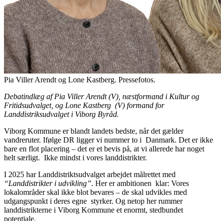
Pia Viller Arendt og Lone Kastberg. Pressefotos.
Debatindlæg af
Pia Viller Arendt (V), næstformand i Kultur og
Fritidsudvalget, og Lone Kastberg (V) formand for
Landdistriksudvalget i Viborg Byråd.
Viborg Kommune er blandt landets bedste, når det gælder
vandreruter. Ifølge DR ligger vi nummer to i Danmark. Det er ikke
bare en flot placering – det er et bevis på, at vi allerede har noget
helt særligt. Ikke mindst i vores landdistrikter.
I 2025 har Landdistriktsudvalget arbejdet målrettet med
“Landdistrikter i udvikling”
. Her er ambitionen klar: Vores
lokalområder skal ikke blot bevares – de skal udvikles med
udgangspunkt i deres egne styrker. Og netop her rummer
landdistrikterne i Viborg Kommune et enormt, stedbundet
potentiale.