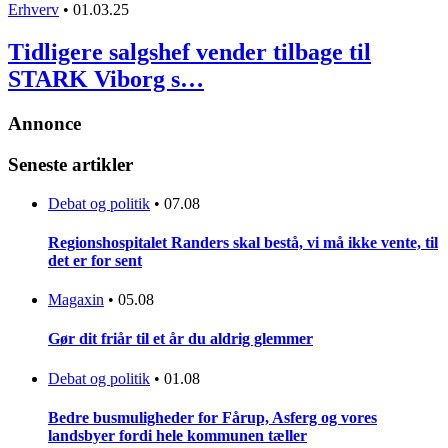
Erhverv
•
01.03.25
Tidligere salgshef vender tilbage til
STARK Viborg s…
Annonce
Seneste artikler
Debat og politik
•
07.08
Regionshospitalet Randers skal bestå, vi må ikke vente, til
det er for sent
Magaxin
•
05.08
Gør dit friår til et år du aldrig glemmer
Debat og politik
•
01.08
Bedre busmuligheder for Fårup, Asferg og vores
landsbyer fordi hele kommunen tæller