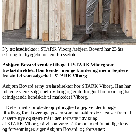
Ny trælastdirektør i STARK Viborg Asbjørn Bovard har 23 års
erfaring fra byggebranchen. Pressefoto
Asbjørn Bovard vender tilbage til
STARK
Viborg
som
trælastdirektør. Han kender mange kunder og medarbejdere
fra sin tid som salgschef i
STARK
Viborg
.
Asbjørn Bovard er ny trælastdirektør hos
STARK
Viborg
. Han har
tidligere været salgschef i
Viborg
og er derfor godt forankret og har
et indgående kendskab til markedet i
Viborg
.
– Det er med stor glæde og ydmyghed at jeg vender tilbage
til
Viborg
for at overtage posten som trælastdirektør. Jeg ser frem til
at sætte nye og større mål i den fortsatte udvikling
af
STARK
Viborg
, så vi kan være på forkant med fremtidige krav
og forventninger, siger Asbjørn Bovard, og fortsætter: