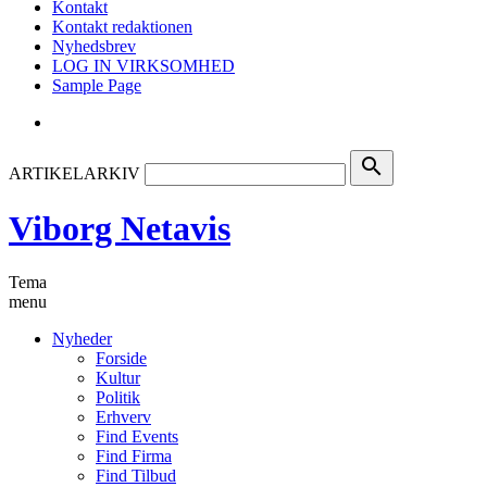
Kontakt
Kontakt redaktionen
Nyhedsbrev
LOG IN VIRKSOMHED
Sample Page
search
ARTIKELARKIV
Viborg Netavis
Tema
menu
Nyheder
Forside
Kultur
Politik
Erhverv
Find Events
Find Firma
Find Tilbud