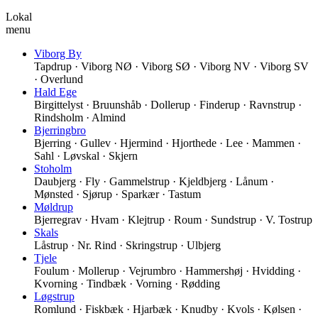
Lokal
menu
Viborg By
Tapdrup · Viborg NØ · Viborg SØ · Viborg NV · Viborg SV
· Overlund
Hald Ege
Birgittelyst · Bruunshåb · Dollerup · Finderup · Ravnstrup ·
Rindsholm · Almind
Bjerringbro
Bjerring · Gullev · Hjermind · Hjorthede · Lee · Mammen ·
Sahl · Løvskal · Skjern
Stoholm
Daubjerg · Fly · Gammelstrup · Kjeldbjerg · Lånum ·
Mønsted · Sjørup · Sparkær · Tastum
Møldrup
Bjerregrav · Hvam · Klejtrup · Roum · Sundstrup · V. Tostrup
Skals
Låstrup · Nr. Rind · Skringstrup · Ulbjerg
Tjele
Foulum · Mollerup · Vejrumbro · Hammershøj · Hvidding ·
Kvorning · Tindbæk · Vorning · Rødding
Løgstrup
Romlund · Fiskbæk · Hjarbæk · Knudby · Kvols · Kølsen ·