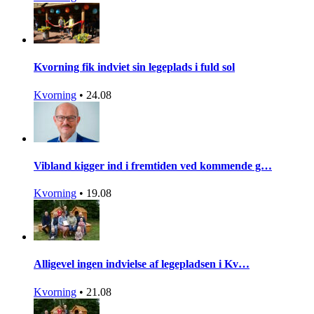
Kvorning fik indviet sin legeplads i fuld sol
Kvorning
•
24.08
Vibland kigger ind i fremtiden ved kommende g…
Kvorning
•
19.08
Alligevel ingen indvielse af legepladsen i Kv…
Kvorning
•
21.08