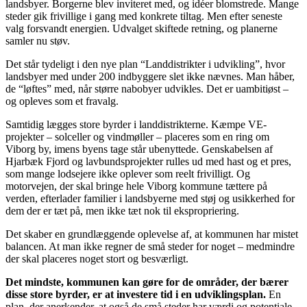
landsbyer. Borgerne blev inviteret med, og idéer blomstrede. Mange
steder gik frivillige i gang med konkrete tiltag. Men efter seneste
valg forsvandt energien. Udvalget skiftede retning, og planerne
samler nu støv.
Det står tydeligt i den nye plan “Landdistrikter i udvikling”, hvor
landsbyer med under 200 indbyggere slet ikke nævnes. Man håber,
de “løftes” med, når større nabobyer udvikles. Det er uambitiøst –
og opleves som et fravalg.
Samtidig lægges store byrder i landdistrikterne. Kæmpe VE-
projekter – solceller og vindmøller – placeres som en ring om
Viborg by, imens byens tage står ubenyttede. Genskabelsen af
Hjarbæk Fjord og lavbundsprojekter rulles ud med hast og et pres,
som mange lodsejere ikke oplever som reelt frivilligt. Og
motorvejen, der skal bringe hele Viborg kommune tættere på
verden, efterlader familier i landsbyerne med støj og usikkerhed for
dem der er tæt på, men ikke tæt nok til ekspropriering.
Det skaber en grundlæggende oplevelse af, at kommunen har mistet
balancen. At man ikke regner de små steder for noget – medmindre
der skal placeres noget stort og besværligt.
Det mindste, kommunen kan gøre for de områder, der bærer
disse store byrder, er at investere tid i en udviklingsplan.
En
plan, der anerkender, at også de små steder har værdi og potentiale.