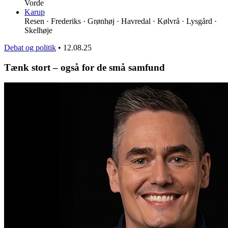
Vorde
Karup
Resen · Frederiks · Grønhøj · Havredal · Kølvrå · Lysgård ·
Skelhøje
Debat og politik
•
12.08.25
Tænk stort – også for de små samfund