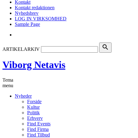
Kontakt
Kontakt redaktionen
Nyhedsbrev
LOG IN VIRKSOMHED
Sample Page
search
ARTIKELARKIV
Viborg Netavis
Tema
menu
Nyheder
Forside
Kultur
Politik
Erhverv
Find Events
Find Firma
Find Tilbud