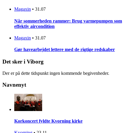
Magaxin
•
31.07
Når sommerheden rammer: Brug varmepumpen som
effektiv aircondition
Magaxin
•
31.07
Gør havearbejdet lettere med de rigtige redskaber
Det sker i Viborg
Der er på dette tidspunkt ingen kommende begivenheder.
Navnenyt
Korkoncert fyldte Kvorning kirke
Kvorning
•
23.11