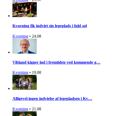
Kvorning fik indviet sin legeplads i fuld sol
Kvorning
•
24.08
Vibland kigger ind i fremtiden ved kommende g…
Kvorning
•
19.08
Alligevel ingen indvielse af legepladsen i Kv…
Kvorning
•
21.08