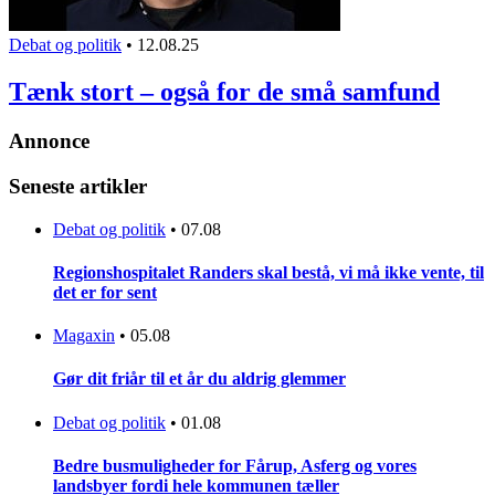
Debat og politik
•
12.08.25
Tænk stort – også for de små samfund
Annonce
Seneste artikler
Debat og politik
•
07.08
Regionshospitalet Randers skal bestå, vi må ikke vente, til
det er for sent
Magaxin
•
05.08
Gør dit friår til et år du aldrig glemmer
Debat og politik
•
01.08
Bedre busmuligheder for Fårup, Asferg og vores
landsbyer fordi hele kommunen tæller