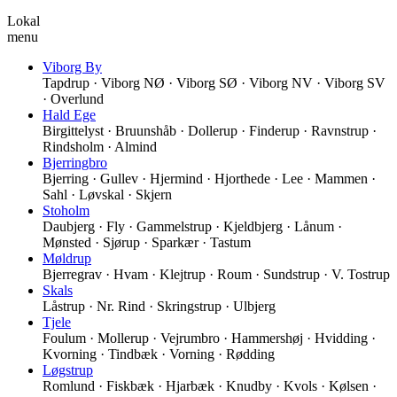
Lokal
menu
Viborg By
Tapdrup · Viborg NØ · Viborg SØ · Viborg NV · Viborg SV
· Overlund
Hald Ege
Birgittelyst · Bruunshåb · Dollerup · Finderup · Ravnstrup ·
Rindsholm · Almind
Bjerringbro
Bjerring · Gullev · Hjermind · Hjorthede · Lee · Mammen ·
Sahl · Løvskal · Skjern
Stoholm
Daubjerg · Fly · Gammelstrup · Kjeldbjerg · Lånum ·
Mønsted · Sjørup · Sparkær · Tastum
Møldrup
Bjerregrav · Hvam · Klejtrup · Roum · Sundstrup · V. Tostrup
Skals
Låstrup · Nr. Rind · Skringstrup · Ulbjerg
Tjele
Foulum · Mollerup · Vejrumbro · Hammershøj · Hvidding ·
Kvorning · Tindbæk · Vorning · Rødding
Løgstrup
Romlund · Fiskbæk · Hjarbæk · Knudby · Kvols · Kølsen ·