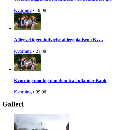
Kvorning
•
19.08
Alligevel ingen indvielse af legepladsen i Kv…
Kvorning
•
21.08
Kvorning modtog donation fra Jutlander Bank
Kvorning
•
09.06
Galleri