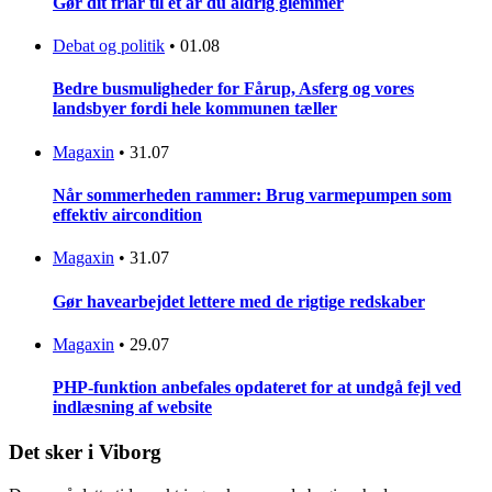
Gør dit friår til et år du aldrig glemmer
Debat og politik
•
01.08
Bedre busmuligheder for Fårup, Asferg og vores
landsbyer fordi hele kommunen tæller
Magaxin
•
31.07
Når sommerheden rammer: Brug varmepumpen som
effektiv aircondition
Magaxin
•
31.07
Gør havearbejdet lettere med de rigtige redskaber
Magaxin
•
29.07
PHP-funktion anbefales opdateret for at undgå fejl ved
indlæsning af website
Det sker i Viborg