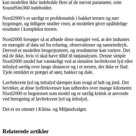
kan modellen ikke indeholde flere af de nævnt parametre, som
SoundSim360 indeholder.
Nord2000’s er særligt er problematisk i bakket terræn og nær
bygninger, og tidligere studier viser, at modellen giver upålidelige
resultater i komplekst terræn.
Nord2000 forsøger så at afbøde disse mangler ved, at der indtastes
en mængde af data ud fra erfaring, observationer og sanseindtryk.
Derved er modellen brugerjusteret, og resultaterne kan variere. Det
må de ikke, hvis vi skal have tillid til støjanalysen. Denne simple
Nord2000 model har vanskeligt ved at simulere lavfrekvent lyd eller
infralyd særlig over lange distancer og i et terræn, der ikke er flad:
Tjele området er præget af søer, bakker og dale.
Lavfrekvent lyd og infralyd dæmpes kun svagt af luft og jord. Det
bevirker, at disse lydfrekvenser kan udbredes over mange kilometer.
Nord2000 er begrænset som model og er særlig kritisk at anvende
ved beregning af lavfrekvent lyd og infralyd.
Det er en ommer i Klima- og Miljøudvalget.
Relaterede artikler