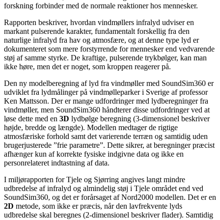
forskning forbinder med de normale reaktioner hos mennesker.
Rapporten beskriver, hvordan vindmøllers infralyd udviser en
markant pulserende karakter, fundamentalt forskellig fra den
naturlige infralyd fra hav og atmosfære, og at denne type lyd er
dokumenteret som mere forstyrrende for mennesker end vedvarende
støj af samme styrke. De kraftige, pulserende trykbølger, kan man
ikke høre, men det er noget, som kroppen reagerer på.
Den ny modelberegning af lyd fra vindmøller med SoundSim360 er
udviklet fra lydmålinger på vindmølleparker i Sverige af professor
Ken Mattsson. Der er mange udfordringer med lydberegninger fra
vindmøller, men SoundSim360 håndterer disse udfordringer ved at
løse dette med en
3D
lydbølge beregning (3-dimensionel beskriver
højde, bredde og længde). Modellen medtager de rigtige
atmosfæriske forhold samt det varierende terræn og samtidig uden
brugerjusterede ”frie parametre”. Dette sikrer, at beregninger præcist
afhænger kun af korrekte fysiske indgivne data og ikke en
personrelateret indtastning af data.
I miljørapporten for Tjele og Sjørring angives langt mindre
udbredelse af infralyd og almindelig støj i Tjele området end ved
SoundSim360, og det er forårsaget af Nord2000 modellen. Det er en
2D
metode, som
ikke er præcis, når den lavfrekvente lyds
udbredelse skal beregnes (2-dimensionel beskriver flader). Samtidig