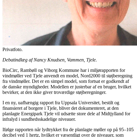
Privatfoto.
Debatindlæg af Nancy Knudsen, Vammen, Tjele.
BioCirc, Rambøll og Viborg Kommune har i miljørapporten for
vindmøller ved Tjele anvendt en model, Nord2000 til støjberegning
fra vindmøller. Det er en simpel model, som fortsat er godkendt af
de danske myndigheder. Modellen er justerbar af en bruger, hvilket
bevirker, at den ikke giver troværdige støjberegninger.
I en ny, uafhængig rapport fra Uppsala Universitet, bestilt og
finansieret af borgere i Tjele, bliver det dokumenteret, at den
planlagte Energipark Tjele vil udsætte store dele af Midtjylland for
infralyd i sundhedsskadelige niveauer.
Ifølge rapporten når lydtrykket fra de planlagte møller op på 95–105
decibel ved 1 hertz, hvilket er væsentligt over de niveauer, som