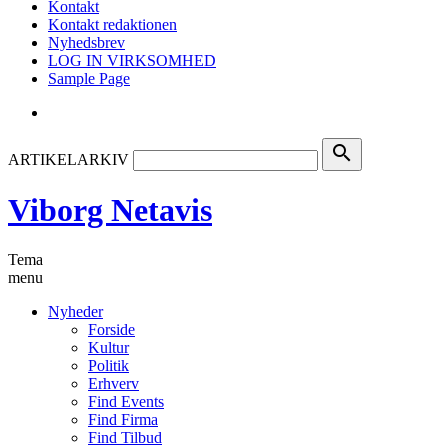
Kontakt
Kontakt redaktionen
Nyhedsbrev
LOG IN VIRKSOMHED
Sample Page
search
ARTIKELARKIV
Viborg Netavis
Tema
menu
Nyheder
Forside
Kultur
Politik
Erhverv
Find Events
Find Firma
Find Tilbud