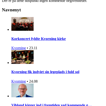
Der er på dette tidspunkt ingen kommende begivenheder.
Navnenyt
Korkoncert fyldte Kvorning kirke
Kvorning
•
23.11
Kvorning fik indviet sin legeplads i fuld sol
Kvorning
•
24.08
Vibland kigger ind i fremtiden ved kommende g…