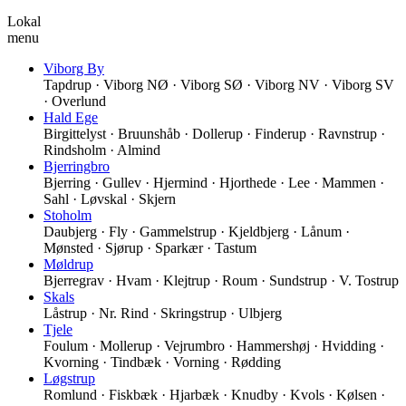
Lokal
menu
Viborg By
Tapdrup · Viborg NØ · Viborg SØ · Viborg NV · Viborg SV
· Overlund
Hald Ege
Birgittelyst · Bruunshåb · Dollerup · Finderup · Ravnstrup ·
Rindsholm · Almind
Bjerringbro
Bjerring · Gullev · Hjermind · Hjorthede · Lee · Mammen ·
Sahl · Løvskal · Skjern
Stoholm
Daubjerg · Fly · Gammelstrup · Kjeldbjerg · Lånum ·
Mønsted · Sjørup · Sparkær · Tastum
Møldrup
Bjerregrav · Hvam · Klejtrup · Roum · Sundstrup · V. Tostrup
Skals
Låstrup · Nr. Rind · Skringstrup · Ulbjerg
Tjele
Foulum · Mollerup · Vejrumbro · Hammershøj · Hvidding ·
Kvorning · Tindbæk · Vorning · Rødding
Løgstrup
Romlund · Fiskbæk · Hjarbæk · Knudby · Kvols · Kølsen ·