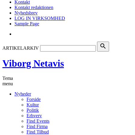
Kontakt
Kontakt redaktionen
Nyhedsbrev
LOG IN VIRKSOMHED
Sample Page
search
ARTIKELARKIV
Viborg Netavis
Tema
menu
Nyheder
Forside
Kultur
Politik
Erhverv
Find Events
Find Firma
Find Tilbud