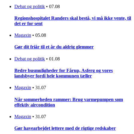
Debat og politik
•
07.08
Regionshospitalet Randers skal bestå, vi må ikke vente, til
det er for sent
Magaxin
•
05.08
Gør dit friår til et år du aldrig glemmer
Debat og politik
•
01.08
Bedre busmuligheder for Fårup, Asferg og vores
landsbyer fordi hele kommunen tæller
Magaxin
•
31.07
Når sommerheden rammer: Brug varmepumpen som
effektiv aircondition
Magaxin
•
31.07
Gør havearbejdet lettere med de rigtige redskaber