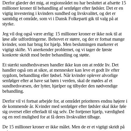
Derfor glæder det mig, at regionsrådet nu har besluttet at afsætte 15
millioner kroner til behandling af senfølger efter fødsler. Det er en
vigtig investering i kvinders sundhed og livskvalitet, og det er
samtidig et område, som vi i Dansk Folkeparti gik til valg på at
styrke.
Jeg vil dog også være ærlig: 15 millioner kroner er ikke nok til at
løse alle udfordringerne. Behovet er større, og der er fortsat mange
kvinder, som har brug for hjælp. Men beslutningen markerer et
vigtigt skifte. Vi anerkender problemet, og vi tager de første
konkrete skridt mod bedre behandling og støtte.
Et stærkt sundhedsvæsen handler ikke kun om at redde liv. Det
handler også om at sikre, at mennesker kan leve et godt liv efter
sygdom, behandling eller fødsel. Når kvinder oplever alvorlige
senfølger efter at have sat børn i verden, skal de mødes af et
sundhedsvæsen, der lytter, hjælper og tilbyder den nødvendige
behandling.
Derfor vil vi fortsat arbejde for, at området prioriteres endnu højere i
de kommende år. Kvinder med senfølger efter fødsler skal ikke føle
sig overset eller efterladt til sig selv. De fortjener hjælp, værdighed
og en reel mulighed for at få deres livskvalitet tilbage.
De 15 millioner kroner er ikke målet. Men de er et vigtigt skridt på