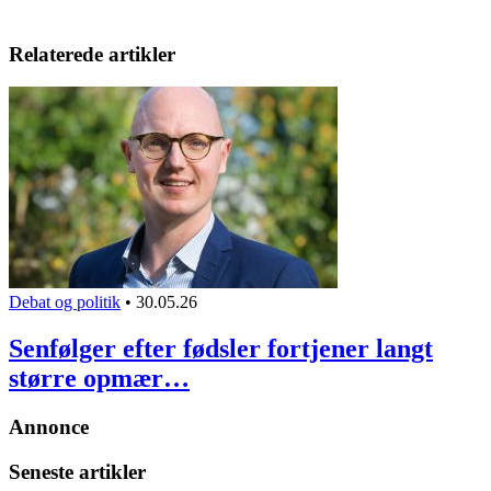
Relaterede artikler
Debat og politik
•
30.05.26
Senfølger efter fødsler fortjener langt
større opmær…
Annonce
Seneste artikler