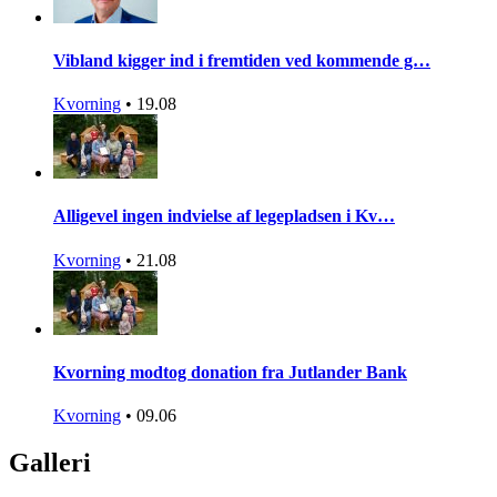
Vibland kigger ind i fremtiden ved kommende g…
Kvorning
•
19.08
Alligevel ingen indvielse af legepladsen i Kv…
Kvorning
•
21.08
Kvorning modtog donation fra Jutlander Bank
Kvorning
•
09.06
Galleri