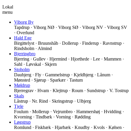
Lokal
menu
Viborg By
Tapdrup · Viborg NØ · Viborg SØ · Viborg NV · Viborg SV
· Overlund
Hald Ege
Birgittelyst · Bruunshåb · Dollerup · Finderup · Ravnstrup ·
Rindsholm · Almind
Bjerringbro
Bjerring · Gullev · Hjermind · Hjorthede · Lee · Mammen ·
Sahl · Løvskal · Skjern
Stoholm
Daubjerg · Fly · Gammelstrup · Kjeldbjerg · Lånum ·
Mønsted · Sjørup · Sparkær · Tastum
Møldrup
Bjerregrav · Hvam · Klejtrup · Roum · Sundstrup · V. Tostrup
Skals
Låstrup · Nr. Rind · Skringstrup · Ulbjerg
Tjele
Foulum · Mollerup · Vejrumbro · Hammershøj · Hvidding ·
Kvorning · Tindbæk · Vorning · Rødding
Løgstrup
Romlund · Fiskbæk · Hjarbæk · Knudby · Kvols · Kølsen ·