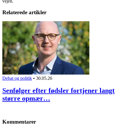
vejen.
Relaterede artikler
Debat og politik
•
30.05.26
Senfølger efter fødsler fortjener langt
større opmær…
Kommentarer