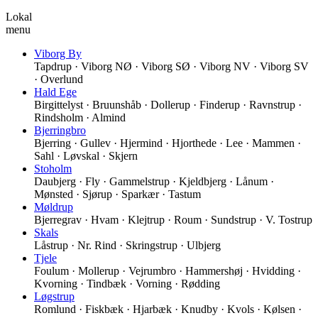
Lokal
menu
Viborg By
Tapdrup · Viborg NØ · Viborg SØ · Viborg NV · Viborg SV
· Overlund
Hald Ege
Birgittelyst · Bruunshåb · Dollerup · Finderup · Ravnstrup ·
Rindsholm · Almind
Bjerringbro
Bjerring · Gullev · Hjermind · Hjorthede · Lee · Mammen ·
Sahl · Løvskal · Skjern
Stoholm
Daubjerg · Fly · Gammelstrup · Kjeldbjerg · Lånum ·
Mønsted · Sjørup · Sparkær · Tastum
Møldrup
Bjerregrav · Hvam · Klejtrup · Roum · Sundstrup · V. Tostrup
Skals
Låstrup · Nr. Rind · Skringstrup · Ulbjerg
Tjele
Foulum · Mollerup · Vejrumbro · Hammershøj · Hvidding ·
Kvorning · Tindbæk · Vorning · Rødding
Løgstrup
Romlund · Fiskbæk · Hjarbæk · Knudby · Kvols · Kølsen ·