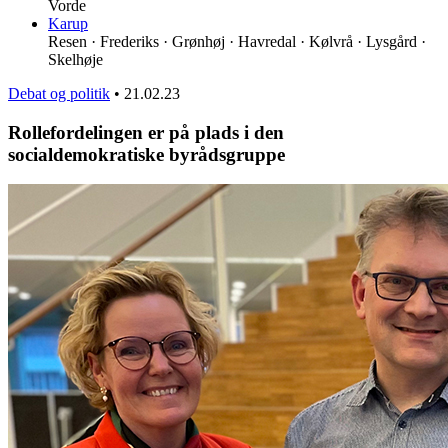
Vorde
Karup
Resen · Frederiks · Grønhøj · Havredal · Kølvrå · Lysgård ·
Skelhøje
Debat og politik
•
21.02.23
Rollefordelingen er på plads i den
socialdemokratiske byrådsgruppe