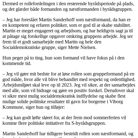
Dermed er rollefordelingen i den resterende byrådsperiode på plads,
og det glæder både formanden og næstformanden i byrådsgruppen.
– Jeg har foreslået Martin Sanderhoff som næstformand, da han er
en kompetent og erfaren politiker, som er god til at skabe stabilitet.
Martin er meget engageret og arbejdsom, og har heldigvis sagt ja til
at påtage sig forskellige opgaver omkring gruppens arbejde. Jeg ser
frem til et godt samarbejde med Martin og hele den
Socialdemokratiske gruppe, siger Mette Nielsen.
Hun peger på to ting, hun som formand vil have fokus på i den
kommende tid.
– Jeg vil gøre mit bedste for at løse rollen som gruppeformand på en
god måde, hvor alle vil blive behandlet med respekt og ordentlighed.
Arbejdsmiljøet skal leve op til 2023. Jeg vil sikre, at der samarbejdes
med alle, som vil bidrage og gøre en positiv forskel. Derudover skal
vi sikre mest mulig socialdemokratisk indflydelse og skabe flest
mulige solide politiske resultater til gavn for borgerne i Viborg
Kommune, siger hun og tilføjer:
– Jeg kan godt løfte sløret for, at der frem mod sommerferien vil
komme flere politiske initiativer fra S-byrådsgruppen.
Martin Sanderhoff har tidligere bestridt rollen som næstformand, og