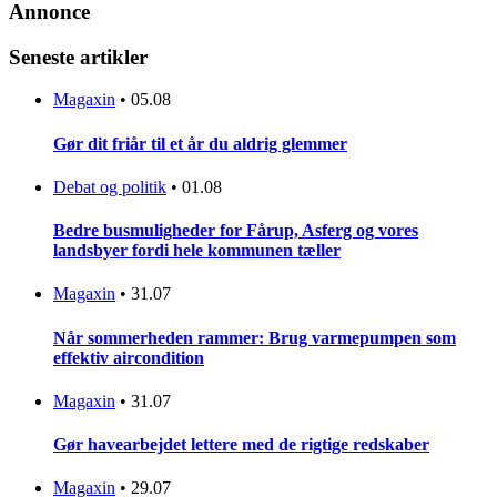
Annonce
Seneste artikler
Magaxin
•
05.08
Gør dit friår til et år du aldrig glemmer
Debat og politik
•
01.08
Bedre busmuligheder for Fårup, Asferg og vores
landsbyer fordi hele kommunen tæller
Magaxin
•
31.07
Når sommerheden rammer: Brug varmepumpen som
effektiv aircondition
Magaxin
•
31.07
Gør havearbejdet lettere med de rigtige redskaber
Magaxin
•
29.07