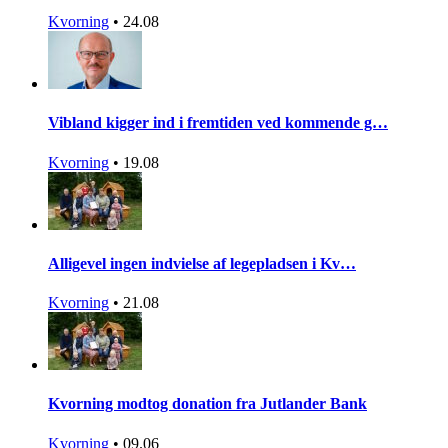
Kvorning
•
24.08
Vibland kigger ind i fremtiden ved kommende g…
Kvorning
•
19.08
Alligevel ingen indvielse af legepladsen i Kv…
Kvorning
•
21.08
Kvorning modtog donation fra Jutlander Bank
Kvorning
•
09.06