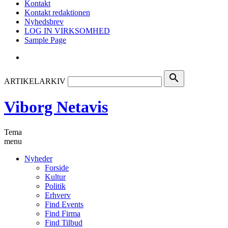
Kontakt
Kontakt redaktionen
Nyhedsbrev
LOG IN VIRKSOMHED
Sample Page
search
ARTIKELARKIV
Viborg Netavis
Tema
menu
Nyheder
Forside
Kultur
Politik
Erhverv
Find Events
Find Firma
Find Tilbud