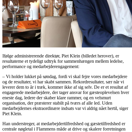
Ifølge administrerende direktør, Piet Klein (billedet herover), er
resultaterne et tydeligt udtryk for sammenhængen mellem ledelse,
performance og medarbejderengagement:
– Vi holder lukket på søndag, fordi vi skal fejre vores medarbejdere
og de resultater, vi har skabt sammen. Rekordresultater, sær når vi
leverer dem to år i træk, kommer ikke af sig selv. De er et resultat af
engagerede medarbejdere, der tager ansvar for gæsteoplevelsen hver
eneste dag, ledere der skaber klare rammer, og en velsmurt
organisation, der præsterer stabilt på tværs af alle led. Uden
medarbejdernes ekstraordinære indsats var vi aldrig nået hertil, siger
Piet Klein.
Han understreger, at medarbejdertilfredshed og gæstetilfredshed er
centrale nøgletal i Flammens måde at drive og skalere forretningen