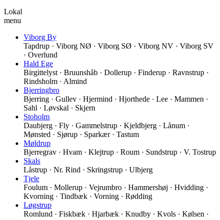
Lokal
menu
Viborg By
Tapdrup · Viborg NØ · Viborg SØ · Viborg NV · Viborg SV
· Overlund
Hald Ege
Birgittelyst · Bruunshåb · Dollerup · Finderup · Ravnstrup ·
Rindsholm · Almind
Bjerringbro
Bjerring · Gullev · Hjermind · Hjorthede · Lee · Mammen ·
Sahl · Løvskal · Skjern
Stoholm
Daubjerg · Fly · Gammelstrup · Kjeldbjerg · Lånum ·
Mønsted · Sjørup · Sparkær · Tastum
Møldrup
Bjerregrav · Hvam · Klejtrup · Roum · Sundstrup · V. Tostrup
Skals
Låstrup · Nr. Rind · Skringstrup · Ulbjerg
Tjele
Foulum · Mollerup · Vejrumbro · Hammershøj · Hvidding ·
Kvorning · Tindbæk · Vorning · Rødding
Løgstrup
Romlund · Fiskbæk · Hjarbæk · Knudby · Kvols · Kølsen ·