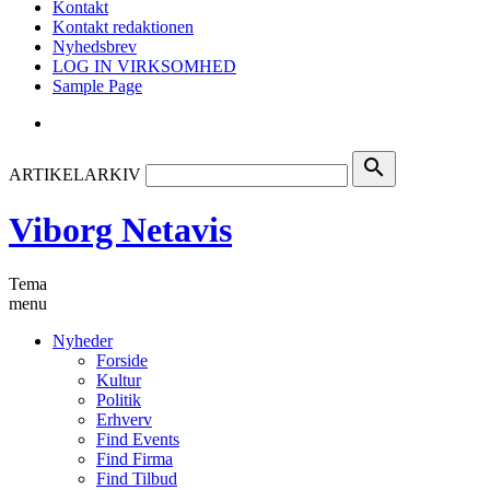
Kontakt
Kontakt redaktionen
Nyhedsbrev
LOG IN VIRKSOMHED
Sample Page
search
ARTIKELARKIV
Viborg Netavis
Tema
menu
Nyheder
Forside
Kultur
Politik
Erhverv
Find Events
Find Firma
Find Tilbud