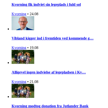
Kvorning fik indviet sin legeplads i fuld sol
Kvorning
•
24.08
Vibland kigger ind i fremtiden ved kommende g…
Kvorning
•
19.08
Alligevel ingen indvielse af legepladsen i Kv…
Kvorning
•
21.08
Kvorning modtog donation fra Jutlander Bank