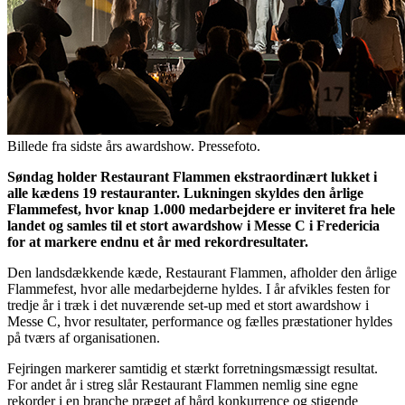
Billede fra sidste års awardshow. Pressefoto.
Søndag holder Restaurant Flammen ekstraordinært lukket i
alle kædens 19 restauranter. Lukningen skyldes den årlige
Flammefest, hvor knap 1.000 medarbejdere er inviteret fra hele
landet og samles til et stort awardshow i Messe C i Fredericia
for at markere endnu et år med rekordresultater.
Den landsdækkende kæde, Restaurant Flammen, afholder den årlige
Flammefest, hvor alle medarbejderne hyldes. I år afvikles festen for
tredje år i træk i det nuværende set-up med et stort awardshow i
Messe C, hvor resultater, performance og fælles præstationer hyldes
på tværs af organisationen.
Fejringen markerer samtidig et stærkt forretningsmæssigt resultat.
For andet år i streg slår Restaurant Flammen nemlig sine egne
rekorder i en branche præget af hård konkurrence og stigende