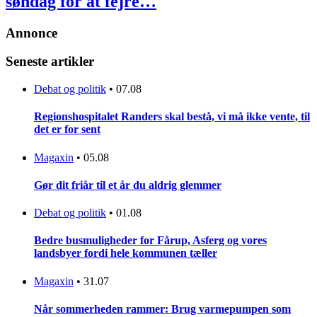
søndag for at fejre…
Annonce
Seneste artikler
Debat og politik
•
07.08
Regionshospitalet Randers skal bestå, vi må ikke vente, til
det er for sent
Magaxin
•
05.08
Gør dit friår til et år du aldrig glemmer
Debat og politik
•
01.08
Bedre busmuligheder for Fårup, Asferg og vores
landsbyer fordi hele kommunen tæller
Magaxin
•
31.07
Når sommerheden rammer: Brug varmepumpen som