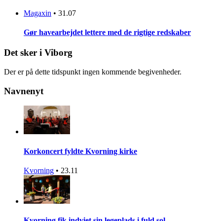
Magaxin
•
31.07
Gør havearbejdet lettere med de rigtige redskaber
Det sker i Viborg
Der er på dette tidspunkt ingen kommende begivenheder.
Navnenyt
Korkoncert fyldte Kvorning kirke
Kvorning
•
23.11
Kvorning fik indviet sin legeplads i fuld sol