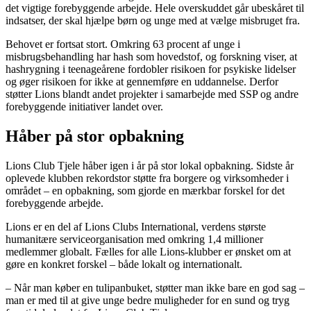
det vigtige forebyggende arbejde. Hele overskuddet går ubeskåret til
indsatser, der skal hjælpe børn og unge med at vælge misbruget fra.
Behovet er fortsat stort. Omkring 63 procent af unge i
misbrugsbehandling har hash som hovedstof, og forskning viser, at
hashrygning i teenageårene fordobler risikoen for psykiske lidelser
og øger risikoen for ikke at gennemføre en uddannelse. Derfor
støtter Lions blandt andet projekter i samarbejde med SSP og andre
forebyggende initiativer landet over.
Håber på stor opbakning
Lions Club Tjele håber igen i år på stor lokal opbakning. Sidste år
oplevede klubben rekordstor støtte fra borgere og virksomheder i
området – en opbakning, som gjorde en mærkbar forskel for det
forebyggende arbejde.
Lions er en del af Lions Clubs International, verdens største
humanitære serviceorganisation med omkring 1,4 millioner
medlemmer globalt. Fælles for alle Lions-klubber er ønsket om at
gøre en konkret forskel – både lokalt og internationalt.
– Når man køber en tulipanbuket, støtter man ikke bare en god sag –
man er med til at give unge bedre muligheder for en sund og tryg