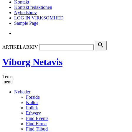
Kontakt
Kontakt redaktionen
Nyhedsbrev
LOG IN VIRKSOMHED
Sample Page
search
ARTIKELARKIV
Viborg Netavis
Tema
menu
Nyheder
Forside
Kultur
Politik
Erhverv
Find Events
Find Firma
Find Tilbud