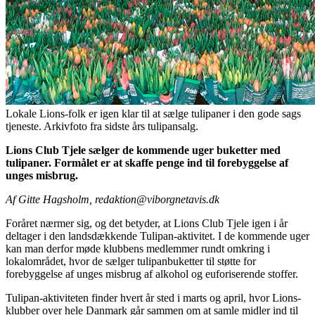
Lokale Lions-folk er igen klar til at sælge tulipaner i den gode sags
tjeneste. Arkivfoto fra sidste års tulipansalg.
Lions Club Tjele sælger de kommende uger buketter med
tulipaner. Formålet er at skaffe penge ind til forebyggelse af
unges misbrug.
Af Gitte Hagsholm,
redaktion@viborgnetavis.dk
Foråret nærmer sig, og det betyder, at Lions Club Tjele igen i år
deltager i den landsdækkende Tulipan-aktivitet. I de kommende uger
kan man derfor møde klubbens medlemmer rundt omkring i
lokalområdet, hvor de sælger tulipanbuketter til støtte for
forebyggelse af unges misbrug af alkohol og euforiserende stoffer.
Tulipan-aktiviteten finder hvert år sted i marts og april, hvor Lions-
klubber over hele Danmark går sammen om at samle midler ind til