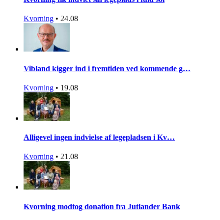
Kvorning
•
24.08
Vibland kigger ind i fremtiden ved kommende g…
Kvorning
•
19.08
Alligevel ingen indvielse af legepladsen i Kv…
Kvorning
•
21.08
Kvorning modtog donation fra Jutlander Bank