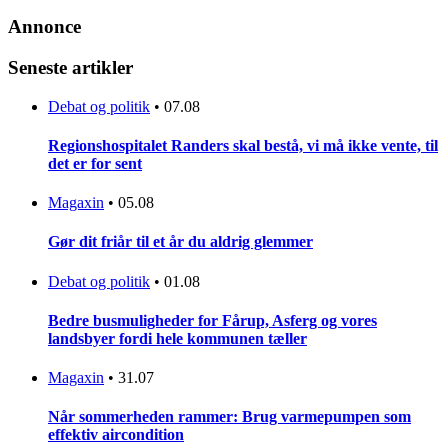
Annonce
Seneste artikler
Debat og politik
•
07.08
Regionshospitalet Randers skal bestå, vi må ikke vente, til
det er for sent
Magaxin
•
05.08
Gør dit friår til et år du aldrig glemmer
Debat og politik
•
01.08
Bedre busmuligheder for Fårup, Asferg og vores
landsbyer fordi hele kommunen tæller
Magaxin
•
31.07
Når sommerheden rammer: Brug varmepumpen som
effektiv aircondition