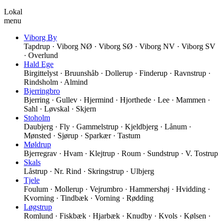
Lokal
menu
Viborg By
Tapdrup · Viborg NØ · Viborg SØ · Viborg NV · Viborg SV
· Overlund
Hald Ege
Birgittelyst · Bruunshåb · Dollerup · Finderup · Ravnstrup ·
Rindsholm · Almind
Bjerringbro
Bjerring · Gullev · Hjermind · Hjorthede · Lee · Mammen ·
Sahl · Løvskal · Skjern
Stoholm
Daubjerg · Fly · Gammelstrup · Kjeldbjerg · Lånum ·
Mønsted · Sjørup · Sparkær · Tastum
Møldrup
Bjerregrav · Hvam · Klejtrup · Roum · Sundstrup · V. Tostrup
Skals
Låstrup · Nr. Rind · Skringstrup · Ulbjerg
Tjele
Foulum · Mollerup · Vejrumbro · Hammershøj · Hvidding ·
Kvorning · Tindbæk · Vorning · Rødding
Løgstrup
Romlund · Fiskbæk · Hjarbæk · Knudby · Kvols · Kølsen ·