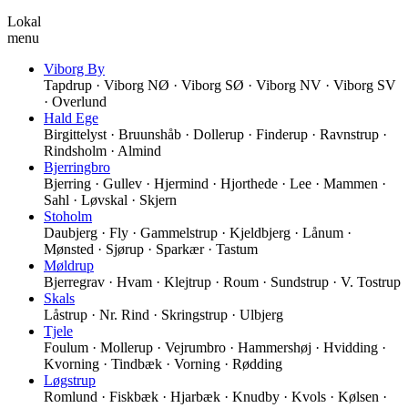
Lokal
menu
Viborg By
Tapdrup · Viborg NØ · Viborg SØ · Viborg NV · Viborg SV
· Overlund
Hald Ege
Birgittelyst · Bruunshåb · Dollerup · Finderup · Ravnstrup ·
Rindsholm · Almind
Bjerringbro
Bjerring · Gullev · Hjermind · Hjorthede · Lee · Mammen ·
Sahl · Løvskal · Skjern
Stoholm
Daubjerg · Fly · Gammelstrup · Kjeldbjerg · Lånum ·
Mønsted · Sjørup · Sparkær · Tastum
Møldrup
Bjerregrav · Hvam · Klejtrup · Roum · Sundstrup · V. Tostrup
Skals
Låstrup · Nr. Rind · Skringstrup · Ulbjerg
Tjele
Foulum · Mollerup · Vejrumbro · Hammershøj · Hvidding ·
Kvorning · Tindbæk · Vorning · Rødding
Løgstrup
Romlund · Fiskbæk · Hjarbæk · Knudby · Kvols · Kølsen ·