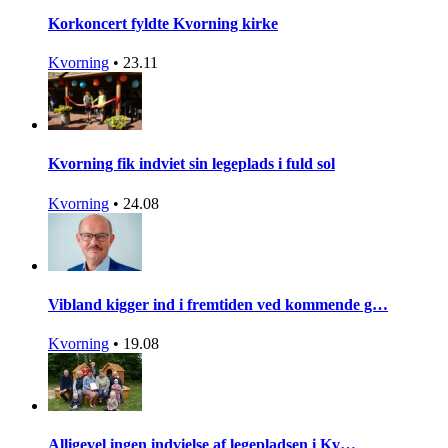
Korkoncert fyldte Kvorning kirke
Kvorning
•
23.11
Kvorning fik indviet sin legeplads i fuld sol
Kvorning
•
24.08
Vibland kigger ind i fremtiden ved kommende g…
Kvorning
•
19.08
Alligevel ingen indvielse af legepladsen i Kv…