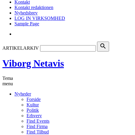
Kontakt
Kontakt redaktionen
Nyhedsbrev
LOG IN VIRKSOMHED
Sample Page
search
ARTIKELARKIV
Viborg Netavis
Tema
menu
Nyheder
Forside
Kultur
Politik
Erhverv
Find Events
Find Firma
Find Tilbud