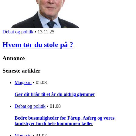
Debat og politik
•
13.11.25
Hvem tør du stole på ?
Annonce
Seneste artikler
Magaxin
•
05.08
Gør dit friår til et år du aldrig glemmer
Debat og politik
•
01.08
Bedre busmuligheder for Fårup, Asferg og vores
landsbyer fordi hele kommunen tæller
Magaxin
•
31.07