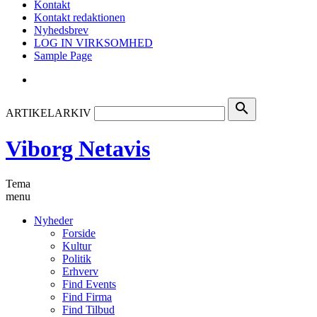
Kontakt
Kontakt redaktionen
Nyhedsbrev
LOG IN VIRKSOMHED
Sample Page
search
ARTIKELARKIV
Viborg Netavis
Tema
menu
Nyheder
Forside
Kultur
Politik
Erhverv
Find Events
Find Firma
Find Tilbud