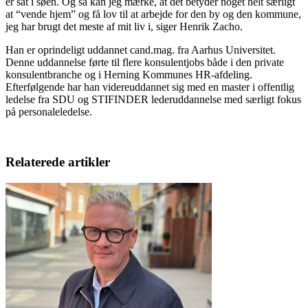
er sat i søen. Og så kan jeg mærke, at det betyder noget helt særligt
at “vende hjem” og få lov til at arbejde for den by og den kommune,
jeg har brugt det meste af mit liv i, siger Henrik Zacho.
Han er oprindeligt uddannet cand.mag. fra Aarhus Universitet.
Denne uddannelse førte til flere konsulentjobs både i den private
konsulentbranche og i Herning Kommunes HR-afdeling.
Efterfølgende har han videreuddannet sig med en master i offentlig
ledelse fra SDU og STIFINDER lederuddannelse med særligt fokus
på personaleledelse.
Relaterede artikler