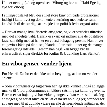
Han er nemlig født og opvokset i Viborg og bor nu i Hald Ege lige
syd for Viborg.
I stillingsopslaget blev der stillet store krav om både professionel
indsigt i kulturlivet og dokumenteret erfaring med ledelse samt
kendskab til det særlige at arbejde i en politisk ledet organisation.
– Der var mange kvalificerede ansøgere, og vi er særdeles tilfredse
med det endelige valg. Henrik er skarp og indfrier alle de opstillede
krav, samtidig med at han er en yderst behagelig person. Han bliver
en gevinst både på rådhuset, blandt kulturinstitutioner og de mange
foreninger og ildsjæle, ligesom han også kan bygge bro til
erhvervslivet, siger direktør for Kultur & Udvikling Lars Stentoft.
En viborgenser vender hjem
For Henrik Zacho er det ikke uden betydning, at han nu vender
”hjem”.
– Som viborgenser og fagperson har jeg ikke kunnet undgå at lægge
mærke til Viborg Kommunes ambitiøse satsning på kultur og events.
Barren er sat højt, og vi har virkelig noget, vi kan være stolte af. Jeg
er meget glad for at blive en del af et stærkt hold, og jeg brænder for
at være med til at udvikle videre på alle de spændende initiativer, der