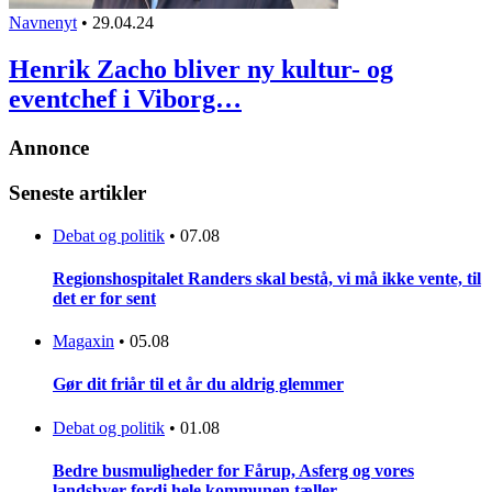
Navnenyt
•
29.04.24
Henrik Zacho bliver ny kultur- og
eventchef i Viborg…
Annonce
Seneste artikler
Debat og politik
•
07.08
Regionshospitalet Randers skal bestå, vi må ikke vente, til
det er for sent
Magaxin
•
05.08
Gør dit friår til et år du aldrig glemmer
Debat og politik
•
01.08
Bedre busmuligheder for Fårup, Asferg og vores
landsbyer fordi hele kommunen tæller