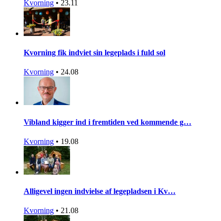
Kvorning
•
23.11
Kvorning fik indviet sin legeplads i fuld sol
Kvorning
•
24.08
Vibland kigger ind i fremtiden ved kommende g…
Kvorning
•
19.08
Alligevel ingen indvielse af legepladsen i Kv…
Kvorning
•
21.08