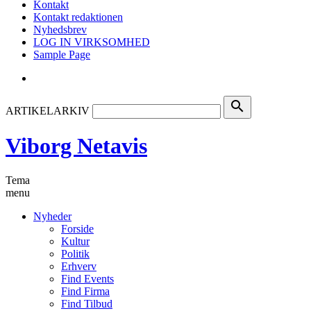
Kontakt
Kontakt redaktionen
Nyhedsbrev
LOG IN VIRKSOMHED
Sample Page
search
ARTIKELARKIV
Viborg Netavis
Tema
menu
Nyheder
Forside
Kultur
Politik
Erhverv
Find Events
Find Firma
Find Tilbud