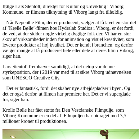
Ifølge Lars Stentoft, direktør for Kultur og Udvikling i Viborg
Kommune, er filmens tilknytning til Viborg langt fra tilfældig.
– Når Nepenthe Film, der er producent, vælger at få lavet en stor del
af ’Krølle Bølle’-filmen hos Hydralab Studios i Viborg, er det fordi,
de ved, at der sidder nogle virkelig dygtige folk der. Vi har en stor
skov af virksomheder inden for animation og visuel kreativitet, som
leverer produkter af høj kvalitet. Det er kendt i branchen, og derfor
vælger mange at få produceret hele eller dele af deres film i Viborg,
siger han.
Lars Stentoft fremhæver samtidigt, at det netop var denne
styrkeposition, der i 2019 var med til at sikre Viborg udnævnelsen
som UNESCO Creative City.
– Det er fantastisk, fordi det skaber nye arbejdspladser i byen. Og
det er også derfor, at filmen har premiere her. Det er vi superglade
for, siger han.
Krølle Bølle har fået støtte fra Den Vestdanske Filmpulje, som
Viborg Kommune er en del af. Filmpuljen har bidraget med 3,5
millioner kroner til produktionen.