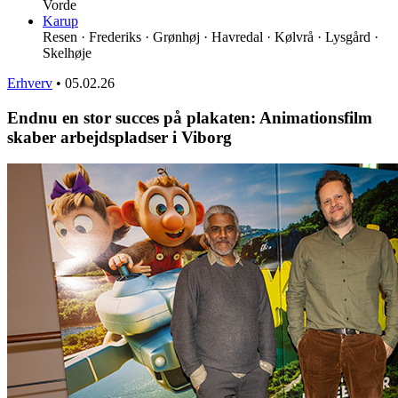
Vorde
Karup
Resen · Frederiks · Grønhøj · Havredal · Kølvrå · Lysgård ·
Skelhøje
Erhverv
•
05.02.26
Endnu en stor succes på plakaten: Animationsfilm
skaber arbejdspladser i Viborg