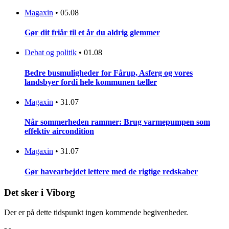
Magaxin
•
05.08
Gør dit friår til et år du aldrig glemmer
Debat og politik
•
01.08
Bedre busmuligheder for Fårup, Asferg og vores
landsbyer fordi hele kommunen tæller
Magaxin
•
31.07
Når sommerheden rammer: Brug varmepumpen som
effektiv aircondition
Magaxin
•
31.07
Gør havearbejdet lettere med de rigtige redskaber
Det sker i Viborg
Der er på dette tidspunkt ingen kommende begivenheder.