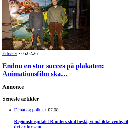
Erhverv
•
05.02.26
Endnu en stor succes på plakaten:
Animationsfilm ska…
Annonce
Seneste artikler
Debat og politik
•
07.08
Regionshospitalet Randers skal bestå, vi må ikke vente, til
det er for sent