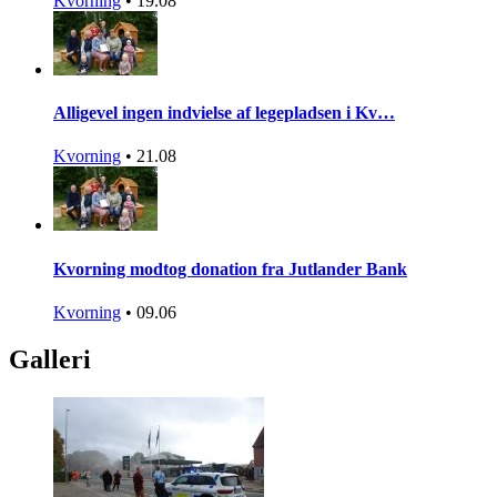
Kvorning
•
19.08
Alligevel ingen indvielse af legepladsen i Kv…
Kvorning
•
21.08
Kvorning modtog donation fra Jutlander Bank
Kvorning
•
09.06
Galleri