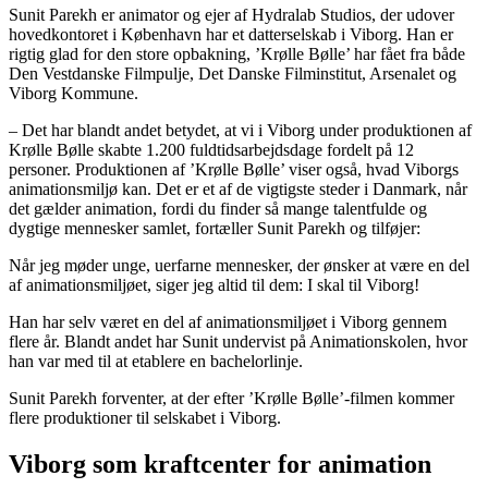
Sunit Parekh er animator og ejer af Hydralab Studios, der udover
hovedkontoret i København har et datterselskab i Viborg. Han er
rigtig glad for den store opbakning, ’Krølle Bølle’ har fået fra både
Den Vestdanske Filmpulje, Det Danske Filminstitut, Arsenalet og
Viborg Kommune.
– Det har blandt andet betydet, at vi i Viborg under produktionen af
Krølle Bølle skabte 1.200 fuldtidsarbejdsdage fordelt på 12
personer. Produktionen af ’Krølle Bølle’ viser også, hvad Viborgs
animationsmiljø kan. Det er et af de vigtigste steder i Danmark, når
det gælder animation, fordi du finder så mange talentfulde og
dygtige mennesker samlet, fortæller Sunit Parekh og tilføjer:
Når jeg møder unge, uerfarne mennesker, der ønsker at være en del
af animationsmiljøet, siger jeg altid til dem: I skal til Viborg!
Han har selv været en del af animationsmiljøet i Viborg gennem
flere år. Blandt andet har Sunit undervist på Animationskolen, hvor
han var med til at etablere en bachelorlinje.
Sunit Parekh forventer, at der efter ’Krølle Bølle’-filmen kommer
flere produktioner til selskabet i Viborg.
Viborg som kraftcenter for animation