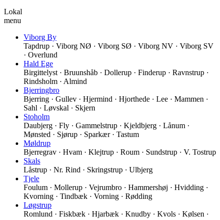
Lokal
menu
Viborg By
Tapdrup · Viborg NØ · Viborg SØ · Viborg NV · Viborg SV
· Overlund
Hald Ege
Birgittelyst · Bruunshåb · Dollerup · Finderup · Ravnstrup ·
Rindsholm · Almind
Bjerringbro
Bjerring · Gullev · Hjermind · Hjorthede · Lee · Mammen ·
Sahl · Løvskal · Skjern
Stoholm
Daubjerg · Fly · Gammelstrup · Kjeldbjerg · Lånum ·
Mønsted · Sjørup · Sparkær · Tastum
Møldrup
Bjerregrav · Hvam · Klejtrup · Roum · Sundstrup · V. Tostrup
Skals
Låstrup · Nr. Rind · Skringstrup · Ulbjerg
Tjele
Foulum · Mollerup · Vejrumbro · Hammershøj · Hvidding ·
Kvorning · Tindbæk · Vorning · Rødding
Løgstrup
Romlund · Fiskbæk · Hjarbæk · Knudby · Kvols · Kølsen ·