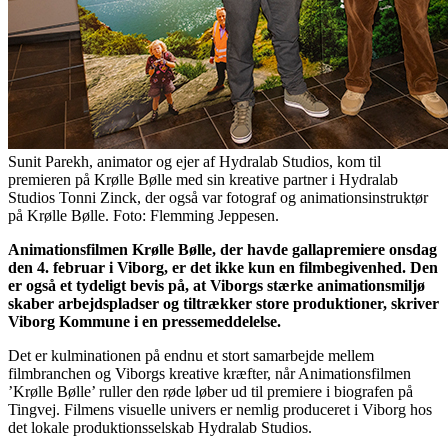
Sunit Parekh, animator og ejer af Hydralab Studios, kom til
premieren på Krølle Bølle med sin kreative partner i Hydralab
Studios Tonni Zinck, der også var fotograf og animationsinstruktør
på Krølle Bølle. Foto: Flemming Jeppesen.
Animationsfilmen Krølle Bølle, der havde gallapremiere onsdag
den 4. februar i Viborg, er det ikke kun en filmbegivenhed. Den
er også et tydeligt bevis på, at Viborgs stærke animationsmiljø
skaber arbejdspladser og tiltrækker store produktioner, skriver
Viborg Kommune i en pressemeddelelse.
Det er kulminationen på endnu et stort samarbejde mellem
filmbranchen og Viborgs kreative kræfter, når Animationsfilmen
’Krølle Bølle’ ruller den røde løber ud til premiere i biografen på
Tingvej. Filmens visuelle univers er nemlig produceret i Viborg hos
det lokale produktionsselskab Hydralab Studios.