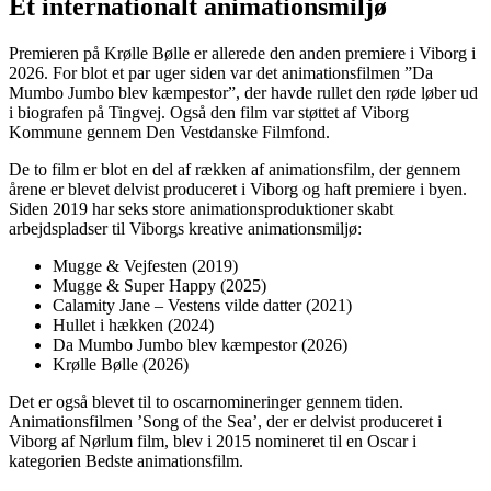
Et internationalt animationsmiljø
Premieren på Krølle Bølle er allerede den anden premiere i Viborg i
2026. For blot et par uger siden var det animationsfilmen ”Da
Mumbo Jumbo blev kæmpestor”, der havde rullet den røde løber ud
i biografen på Tingvej. Også den film var støttet af Viborg
Kommune gennem Den Vestdanske Filmfond.
De to film er blot en del af rækken af animationsfilm, der gennem
årene er blevet delvist produceret i Viborg og haft premiere i byen.
Siden 2019 har seks store animationsproduktioner skabt
arbejdspladser til Viborgs kreative animationsmiljø:
Mugge & Vejfesten (2019)
Mugge & Super Happy (2025)
Calamity Jane – Vestens vilde datter (2021)
Hullet i hækken (2024)
Da Mumbo Jumbo blev kæmpestor (2026)
Krølle Bølle (2026)
Det er også blevet til to oscarnomineringer gennem tiden.
Animationsfilmen ’Song of the Sea’, der er delvist produceret i
Viborg af Nørlum film, blev i 2015 nomineret til en Oscar i
kategorien Bedste animationsfilm.