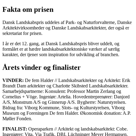
Fakta om prisen
Dansk Landskabspris uddeles af Park- og Naturforvalterne, Danske
Arkitektvirksomheder og Danske Landskabsarkitekter, der også er
sekretariat for prisen.
I år er det 12. gang, at Dansk Landskabspris bliver uddelt, og
formålet er at hædre landskabsarkitektoniske værker af særlig
karakter, der tjener som inspiration for udvikling af branchen.
Årets vinder og finalister
VINDER:
De fem Halder // Landskabsarkitekter og Arkitekt: Erik
Brandt Dam arkitekter og Charlotte Skibsted Landskabsarkitekter.
Samarbejdspartnerne: Konsulent: Professor Martin Zerlang og
Cornelius + Vöge. Ingeniør: Artelia. Hovedentreprenører: Danjord
A/S, Monstrum A/S og Ginnerup A/S. Bygherre: Naturstyrelsen.
Bidrag fra: Viborg Kommune, Slots- og Kulturstyrelsen, Viborg
Museum og Foreningen De fem Halder. Økonomisk donation: A.P.
Møller Fonden.
FINALIST:
Operaparken // Arkitekt og landskabsarkitekt: Cobe.
Ingeniører: Vita, Via Trafik, DBI, Lüchninger Meyer Hermansen.