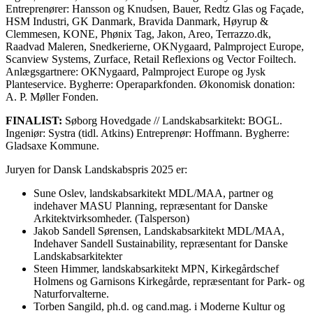
Entreprenører: Hansson og Knudsen, Bauer, Redtz Glas og Façade,
HSM Industri, GK Danmark, Bravida Danmark, Høyrup &
Clemmesen, KONE, Phønix Tag, Jakon, Areo, Terrazzo.dk,
Raadvad Maleren, Snedkerierne, OKNygaard, Palmproject Europe,
Scanview Systems, Zurface, Retail Reflexions og Vector Foiltech.
Anlægsgartnere: OKNygaard, Palmproject Europe og Jysk
Planteservice. Bygherre: Operaparkfonden. Økonomisk donation:
A. P. Møller Fonden.
FINALIST:
Søborg Hovedgade // Landskabsarkitekt: BOGL.
Ingeniør: Systra (tidl. Atkins) Entreprenør: Hoffmann. Bygherre:
Gladsaxe Kommune.
Juryen for Dansk Landskabspris 2025 er:
Sune Oslev, landskabsarkitekt MDL/MAA, partner og
indehaver MASU Planning, repræsentant for Danske
Arkitektvirksomheder. (Talsperson)
Jakob Sandell Sørensen, Landskabsarkitekt MDL/MAA,
Indehaver Sandell Sustainability, repræsentant for Danske
Landskabsarkitekter
Steen Himmer, landskabsarkitekt MPN, Kirkegårdschef
Holmens og Garnisons Kirkegårde, repræsentant for Park- og
Naturforvalterne.
Torben Sangild, ph.d. og cand.mag. i Moderne Kultur og