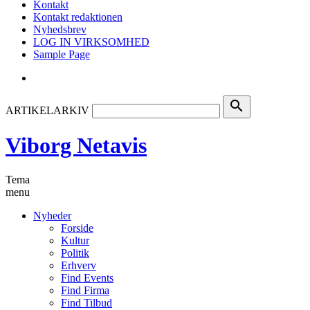
Kontakt
Kontakt redaktionen
Nyhedsbrev
LOG IN VIRKSOMHED
Sample Page
search
ARTIKELARKIV
Viborg Netavis
Tema
menu
Nyheder
Forside
Kultur
Politik
Erhverv
Find Events
Find Firma
Find Tilbud