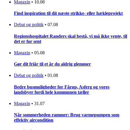
Magaxin
•
10.08
Find inspiration til dit næste strikke- eller hækleprojekt
Debat og politik
•
07.08
Regionshospitalet Randers skal bestå, vi må ikke vente, til
det er for sent
Magaxin
•
05.08
Gør dit friår til et år du aldrig glemmer
Debat og politik
•
01.08
Bedre busmuligheder for Fårup, Asferg og vores
landsbyer fordi hele kommunen tæller
Magaxin
•
31.07
Når sommerheden rammer: Brug varmepumpen som
effektiv aircondition