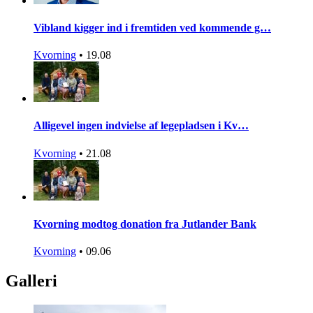
Vibland kigger ind i fremtiden ved kommende g…
Kvorning
•
19.08
Alligevel ingen indvielse af legepladsen i Kv…
Kvorning
•
21.08
Kvorning modtog donation fra Jutlander Bank
Kvorning
•
09.06
Galleri