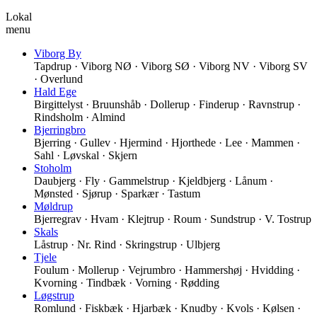
Lokal
menu
Viborg By
Tapdrup · Viborg NØ · Viborg SØ · Viborg NV · Viborg SV
· Overlund
Hald Ege
Birgittelyst · Bruunshåb · Dollerup · Finderup · Ravnstrup ·
Rindsholm · Almind
Bjerringbro
Bjerring · Gullev · Hjermind · Hjorthede · Lee · Mammen ·
Sahl · Løvskal · Skjern
Stoholm
Daubjerg · Fly · Gammelstrup · Kjeldbjerg · Lånum ·
Mønsted · Sjørup · Sparkær · Tastum
Møldrup
Bjerregrav · Hvam · Klejtrup · Roum · Sundstrup · V. Tostrup
Skals
Låstrup · Nr. Rind · Skringstrup · Ulbjerg
Tjele
Foulum · Mollerup · Vejrumbro · Hammershøj · Hvidding ·
Kvorning · Tindbæk · Vorning · Rødding
Løgstrup
Romlund · Fiskbæk · Hjarbæk · Knudby · Kvols · Kølsen ·