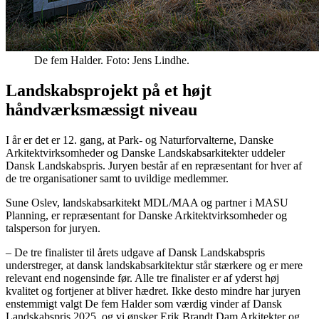
De fem Halder. Foto: Jens Lindhe.
Landskabsprojekt på et højt
håndværksmæssigt niveau
I år er det er 12. gang, at Park- og Naturforvalterne, Danske
Arkitektvirksomheder og Danske Landskabsarkitekter uddeler
Dansk Landskabspris. Juryen består af en repræsentant for hver af
de tre organisationer samt to uvildige medlemmer.
Sune Oslev, landskabsarkitekt MDL/MAA og partner i MASU
Planning, er repræsentant for Danske Arkitektvirksomheder og
talsperson for juryen.
– De tre finalister til årets udgave af Dansk Landskabspris
understreger, at dansk landskabsarkitektur står stærkere og er mere
relevant end nogensinde før. Alle tre finalister er af yderst høj
kvalitet og fortjener at bliver hædret. Ikke desto mindre har juryen
enstemmigt valgt De fem Halder som værdig vinder af Dansk
Landskabspris 2025, og vi ønsker Erik Brandt Dam Arkitekter og