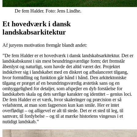
De fem Halder. Foto: Jens Lindhe.
Et hovedværk i dansk
landskabsarkitektur
Af juryens motivation fremgår blandt andet:
”De fem Halder er et hovedværk i dansk landskabsarkitektur. Det er
landskabskunst i sin mest beundringsværdige form; det fremstår
åbenlyst og naturligt, som havde det altid været der. Projektet
indskriver sig i landskabet med en diskret og afbalanceret tilgang,
hvor formidling og funktion går hånd i hånd. Den arkitektoniske
tilgang er præget af en beundringsværdig æstetisk sans og en
omhyggelighed for detaljer, som afspejler en dyb forståelse for
landskabets skala og dets særlige karakter og identitet – genius loci.
De fem Halder er et værk, hvor skaleringer og præcision er så
velafstemt, at man som fagperson kun kan smile. Her er intet
overflødigt – og alligevel er alt til stede. Det er et sted til leg, til
samvær, til fordybelse – og til at mærke historiens vingesus i et
nutidigt landskab.”