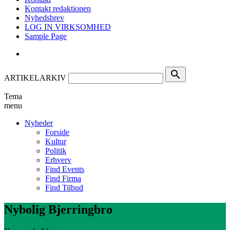
Kontakt redaktionen
Nyhedsbrev
LOG IN VIRKSOMHED
Sample Page
search
ARTIKELARKIV
Tema
menu
Nyheder
Forside
Kultur
Politik
Erhverv
Find Events
Find Firma
Find Tilbud
Nybolig Bjerringbro