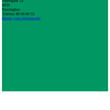
Nørregade 24
8850
Bjerringbro
Telefon: 86 68 00 55
Besøg vores hjemmeside