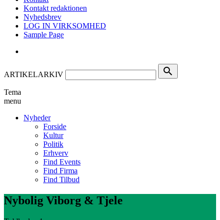
Kontakt redaktionen
Nyhedsbrev
LOG IN VIRKSOMHED
Sample Page
search
ARTIKELARKIV
Tema
menu
Nyheder
Forside
Kultur
Politik
Erhverv
Find Events
Find Firma
Find Tilbud
Nybolig Viborg & Tjele